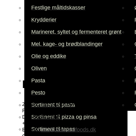
Festlige måltidskasser
Krydderier
Marineret, syltet og fermenteret grønt
Mel, kage- og brødblandinger
Olie og eddike
Oliven
Pasta
Handelsbetingelser
Pesto
ZELECTED FOODS ApS
Sortiment til pasta
Faaborgvej 14
Sortiment til pizza og pinsa
DK- 5854 Gislev
+ 45 65 30 35 94
Sortiment til tapas
E-mail:
info@zelectedfoods.dk
CVR: 27970990