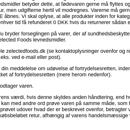
evnedsmidler betyder dette, at fødevaren gerne må flyttes
tur, men udgifterne hertil vil modregnes. Varerne må ge
 åbnes. Vi skal oplyse, at alle produkter inden for kate
 enhver tid få refunderet 0 DKK hvis du returnerer sådan 
s du bryder forseglingen på varer, der af sundhedsbeskytt
 Zelected Foods levnedsmidler.
ele zelectedfoods.dk (se kontaktoplysninger ovenfor og 
.eks. ved e-mail eller post).
r din meddelelse om udøvelse af fortrydelsesretten, inden
ækket af fortrydelsesretten (mere herom nedenfor).
modtager varen.
rens værdi, hvis denne skyldes anden håndtering, end hva
 kan med andre ord prøve varen på samme måde, som hvi
 prøvet udover hvad der er beskrevet ovenfor, betragter v
t af købsbeløbet retur, afhængig af varens handelsmæssig