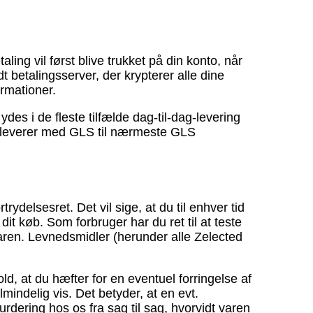
g vil først blive trukket på din konto, når
betalingsserver, der krypterer alle dine
rmationer.
es i de fleste tilfælde dag-til-dag-levering
 Vi leverer med GLS til nærmeste GLS
elsesret. Det vil sige, at du til enhver tid
dit køb. Som forbruger har du ret til at teste
 varen. Levnedsmidler (herunder alle Zelected
ld, at du hæfter for en eventuel forringelse af
indelig vis. Det betyder, at en evt.
vurdering hos os fra sag til sag, hvorvidt varen