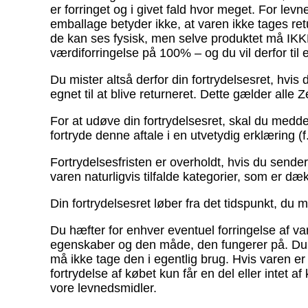
er forringet og i givet fald hvor meget. For l
emballage betyder ikke, at varen ikke tages re
de kan ses fysisk, men selve produktet må IKKE
værdiforringelse på 100% – og du vil derfor til
Du mister altså derfor din fortrydelsesret, hvi
egnet til at blive returneret. Dette gælder alle
For at udøve din fortrydelsesret, skal du medd
fortryde denne aftale i en utvetydig erklæring (f
Fortrydelsesfristen er overholdt, hvis du sende
varen naturligvis tilfalde kategorier, som er d
Din fortrydelsesret løber fra det tidspunkt, du 
Du hæfter for enhver eventuel forringelse af va
egenskaber og den måde, den fungerer på. Du
må ikke tage den i egentlig brug. Hvis varen er
fortrydelse af købet kun får en del eller inte
vore levnedsmidler.