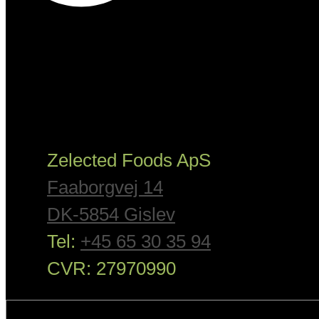
Zelected Foods ApS
Faaborgvej 14
DK-5854 Gislev
Tel:
+45 65 30 35 94
CVR: 27970990