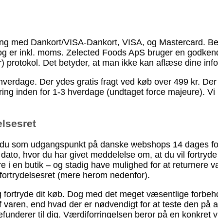
 med Dankort/VISA-Dankort, VISA, og Mastercard. Betalin
og er inkl. moms. Zelected Foods ApS bruger en godkendt 
protokol. Det betyder, at man ikke kan aflæse dine info
erdage. Der ydes gratis fragt ved køb over 499 kr. Der yd
 levering inden for 1-3 hverdage (undtaget force majeure).
elsesret
r du som udgangspunkt på danske webshops 14 dages fortryd
dato, hvor du har givet meddelelse om, at du vil fortryde 
øre i en butik – og stadig have mulighed for at returnere
fortrydelsesret (mere herom nedenfor).
ig fortryde dit køb. Dog med det meget væsentlige forbeho
aren, end hvad der er nødvendigt for at teste den på alm
refunderer til dig. Værdiforringelsen beror på en konkret 