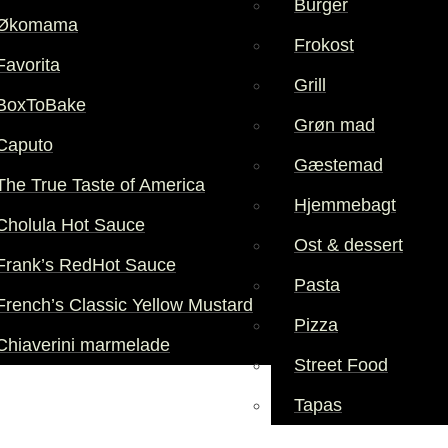
Burger
Økomama
Frokost
Favorita
Grill
BoxToBake
Grøn mad
Caputo
Gæstemad
The True Taste of America
Hjemmebagt
Cholula Hot Sauce
Ost & dessert
Frank’s RedHot Sauce
Pasta
French’s Classic Yellow Mustard
Pizza
Chiaverini marmelade
Street Food
Tapas