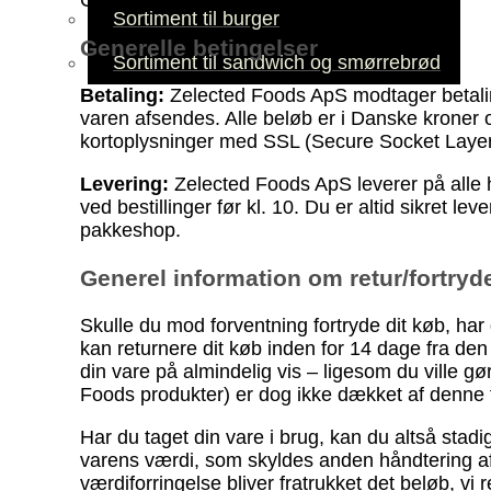
Sortiment til burger
Generelle betingelser
Sortiment til sandwich og smørrebrød
Betaling:
Zelected Foods ApS modtager betaling
varen afsendes. Alle beløb er i Danske kroner 
kortoplysninger med SSL (Secure Socket Layer) 
Levering:
Zelected Foods ApS leverer på alle hv
ved bestillinger før kl. 10. Du er altid sikret
pakkeshop.
Generel information om retur/fortryd
Skulle du mod forventning fortryde dit køb, ha
kan returnere dit køb inden for 14 dage fra den 
din vare på almindelig vis – ligesom du ville g
Foods produkter) er dog ikke dækket af denne 
Har du taget din vare i brug, kan du altså stad
varens værdi, som skyldes anden håndtering af v
værdiforringelse bliver fratrukket det beløb, vi 