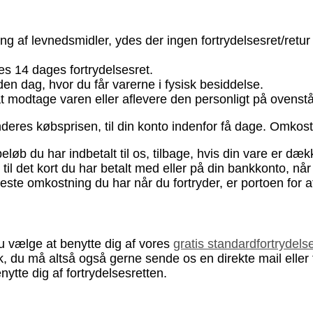
ng af levnedsmidler, ydes der ingen fortrydelsesret/retu
es 14 dages fortrydelsesret.
den dag, hvor du får varerne i fysisk besiddelse.
 at modtage varen eller aflevere den personligt på oven
eres købsprisen, til din konto indenfor få dage. Omkostni
beløb du har indbetalt til os, tilbage, hvis din vare er dæk
 til det kort du har betalt med eller på din bankkonto, når
neste omkostning du har når du fortryder, er portoen for a
u vælge at benytte dig af vores
gratis standardfortrydels
sk, du må altså også gerne sende os en direkte mail eller
tte dig af fortrydelsesretten.