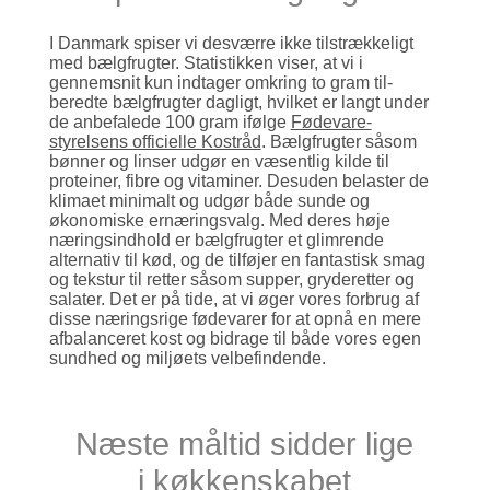
I Danmark spiser vi desværre ikke til­strækkeligt
med bælgfrugter. Statistikken viser, at vi i
gennemsnit kun indtager omkring to gram til­
beredte bælg­frugter dagligt, hvilket er langt under
de anbefalede 100 gram ifølge
Fødevare­
styrelsens officielle Kostråd
. Bælgfrugter såsom
bønner og linser udgør en væsentlig kilde til
proteiner, fibre og vita­miner. Desuden belaster de
klimaet minimalt og udgør både sunde og
økonomiske ernærings­valg. Med deres høje
nærings­indhold er bælg­frugter et glimrende
alternativ til kød, og de tilføjer en fantastisk smag
og tekstur til retter såsom supper, gryde­retter og
salater. Det er på tide, at vi øger vores forbrug af
disse nærings­rige føde­varer for at opnå en mere
afbalan­ceret kost og bidrage til både vores egen
sundhed og miljøets velbefindende.
Næste måltid sidder lige
i køkkenskabet