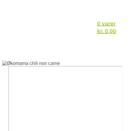
0 varer
kr.
0,00