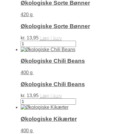
antal
Økologiske Sorte Bønner
420 g
Økologiske Sorte Bønner
kr.
13,95
Læg i kurv
Økologiske
Sorte
Bønner
antal
Økologiske Chili Beans
400 g
Økologiske Chili Beans
kr.
13,95
Læg i kurv
Økologiske
Chili
Beans
antal
Økologiske Kikærter
400 g