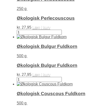
festmåltid
antal
250 g
Økologisk Perlecouscous
kr.
27,95
Læg i kurv
Økologisk
Perlecouscous
antal
Økologisk Bulgur Fuldkorn
500 g
Økologisk Bulgur Fuldkorn
kr.
27,95
Læg i kurv
Økologisk
Bulgur
Fuldkorn
antal
Økologisk Couscous Fuldkorn
500 g