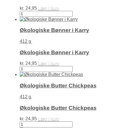
kr.
24,95
Læg i kurv
Økologiske
Taco
Beans
antal
Økologiske Bønner i Karry
412 g
Økologiske Bønner i Karry
kr.
24,95
Læg i kurv
Økologiske
Bønner
i
Karry
Økologiske Butter Chickpeas
antal
412 g
Økologiske Butter Chickpeas
kr.
24,95
Læg i kurv
Økologiske