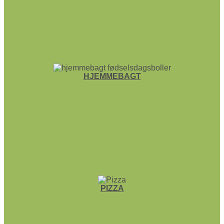
HJEMME­BAGT
PIZZA