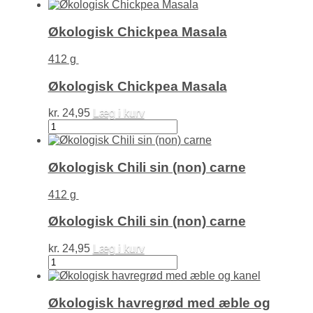
Butter
Chickpeas
antal
Økologisk Chickpea Masala
412 g
Økologisk Chickpea Masala
kr.
24,95
Læg i kurv
Økologisk
Chickpea
Masala
antal
Økologisk Chili sin (non) carne
412 g
Økologisk Chili sin (non) carne
kr.
24,95
Læg i kurv
Økologisk
Chili
sin
(non)
Økologisk havregrød med æble og
carne