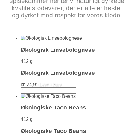
spisekammer henter vi naturligt dyrkede
kvalitets­fødevarer, der er alle er høstet
og dyrket med respekt for vores klode.
Økologisk Linsebolognese
412 g
Økologisk Linsebolognese
kr.
24,95
Læg i kurv
Økologisk
Linsebolognese
antal
Økologiske Taco Beans
412 g
Økologiske Taco Beans