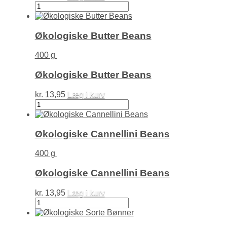
Økologiske
Grønne
Linser
antal
Økologiske Butter Beans
400 g
Økologiske Butter Beans
kr.
13,95
Læg i kurv
Økologiske
Butter
Beans
antal
Økologiske Cannellini Beans
400 g
Økologiske Cannellini Beans
kr.
13,95
Læg i kurv
Økologiske
Cannellini
Beans