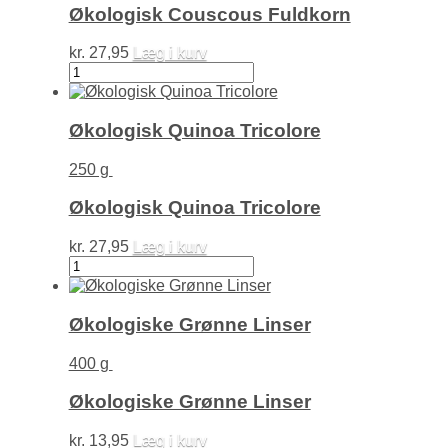
Økologisk Couscous Fuldkorn
kr.
27,95
Læg i kurv
Økologisk
Couscous
Fuldkorn
antal
Økologisk Quinoa Tricolore
250 g
Økologisk Quinoa Tricolore
kr.
27,95
Læg i kurv
Økologisk
Quinoa
Tricolore
antal
Økologiske Grønne Linser
400 g
Økologiske Grønne Linser
kr.
13,95
Læg i kurv