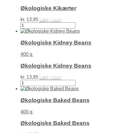
Økologiske Kikærter
kr.
13,95
Læg i kurv
Økologiske
Kikærter
antal
Økologiske Kidney Beans
400 g
Økologiske Kidney Beans
kr.
13,95
Læg i kurv
Økologiske
Kidney
Beans
antal
Økologiske Baked Beans
400 g
Økologiske Baked Beans