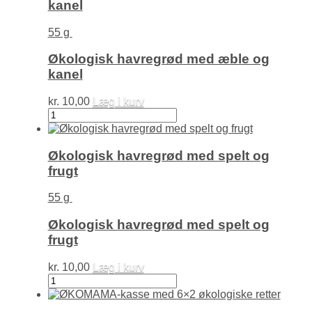
kanel
antal
55 g
Økologisk havregrød med æble og
kanel
kr.
10,00
Læg i kurv
Økologisk
havregrød
med
æble
Økologisk havregrød med spelt og
og
frugt
kanel
antal
55 g
Økologisk havregrød med spelt og
frugt
kr.
10,00
Læg i kurv
Økologisk
havregrød
med