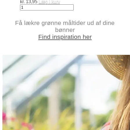
kr.
13,95
Læg i kurv
Økologiske
Baked
Beans
Få lækre grønne måltider ud af dine
antal
bønner
Find inspiration her