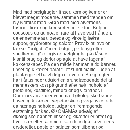
Mad med bælgfrugter, linser, korn og kerner er
blevet meget moderne, sammen med trenden om
Ny Nordisk mad. Grøn mad med alverdens
bønner, linser og kornsorter hitter stort. Bulgur,
couscous og quinoa er rare at have ved hånden,
de er nemme at tilberede og virkelig lækre i
supper, gryde­retter og salater. Prøv fx at lave en
lækker “bulgotto” med bulgur, perlebyg eller
speltkerner. Økologiske bælgfrugter på dåse er
klar til brug og derfor oplagte at have lager af i
køkken­skabet. På den måde har man altid bønner,
linser og kikærter parat til et sundt måltid - uden at
planlægge et halvt døgn i forvejen. Bælgfrugter
har i årtusinder udgjort en grund­læggende del af
menneskers kost på grund af et højt indhold af
proteiner, kostfibre, mineraler og vitaminer. I
Danmark anvender vi primært økologiske bønner,
linser og kikærter i vegetariske og veganske retter,
da nærings­indholdet udgør en frem­ragende
erstatning for kød. ØKOMAMAs udvalg af
økologiske bønner, linser og kikærter er bredt og,
hver især eller sammen, kan de indgå i alverdens
gryde­retter, postejer, salater, som tilbehør og