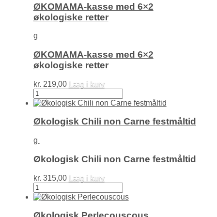
spelt
ØKOMAMA-kasse med 6×2
og
økologiske retter
frugt
antal
g
ØKOMAMA-kasse med 6×2
økologiske retter
kr.
219,00
Læg i kurv
ØKOMAMA-
kasse
med
6×2
Økologisk Chili non Carne festmåltid
økologiske
retter
g
antal
Økologisk Chili non Carne festmåltid
kr.
315,00
Læg i kurv
Økologisk
Chili
non
Carne
Økologisk Perlecouscous