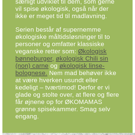
særligt udviklet til dem, som gerne
vil spise økologisk, også når der
ikke er meget tid til mad­lavning.
Serien består af supernemme
økologiske mål­tids­løsninger til to
personer og omfatter klassiske
veganske retter som:
Økologisk
bønne­burger,
økologisk Chili sin
(non) carne
og
økologisk linse­
bolognese.
Nem mad behøver ikke
at være hverken usundt eller
kedeligt – tværtimod! Derfor er vi
glade og stolte over, at flere og flere
får øjnene op for ØKOMAMAS
grønne spisekammer. Smag selv
engang.