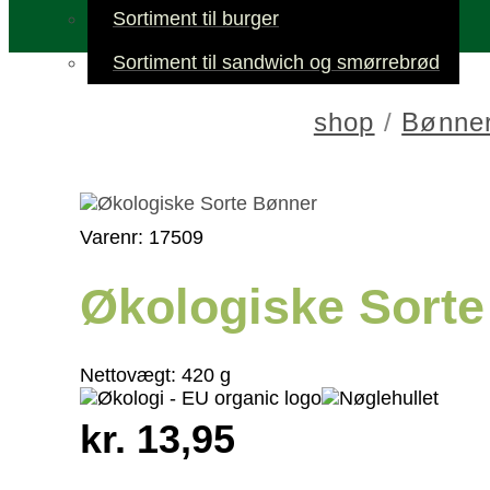
Sortiment til burger
Sortiment til sandwich og smørrebrød
shop
/
Bønner
Varenr: 17509
Økologiske Sort
Nettovægt:
420 g
kr. 13,95