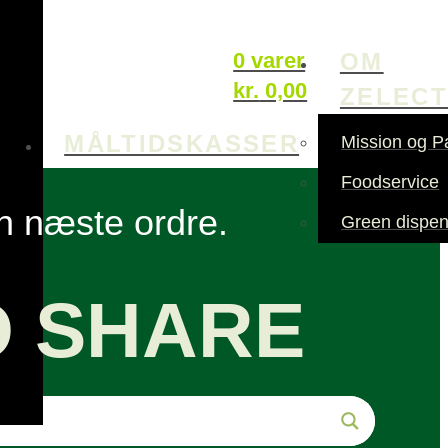
OM
0 varer
kr.
0,00
ZELEC
MÅLTIDSKASSER
Mission og P
Foodservice
in næste ordre.
Green dispen
O SHARE