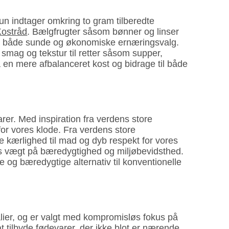
kun indtager omkring to gram tilberedte
Kostråd
. Bælgfrugter såsom bønner og linser
dgør både sunde og økonomiske ernæringsvalg.
k smag og tekstur til retter såsom supper,
nå en mere afbalanceret kost og bidrage til både
r. Med inspiration fra verdens store
for vores klode. Fra verdens store
e kærlighed til mad og dyb respekt for vores
es vægt på bæredygtighed og miljøbevidsthed.
 og bæredygtige alternativ til konventionelle
kalier, og er valgt med kompromisløs fokus på
tilbyde fødevarer, der ikke blot er nærende,