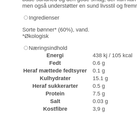
men også understøtter en sund livsstil og fr
Ingredienser
Sorte bønner* (60%), vand.
*Økologisk
Næringsindhold
Energi
438 kj / 105 kcal
Fedt
0.6 g
Heraf mættede fedtsyrer
0.1 g
Kulhydrater
15.1 g
Heraf sukkerarter
0.5 g
Protein
7.5 g
Salt
0.03 g
Kostfibre
3,9 g