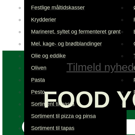
Festlige måltidskasser
Krydderier
Marineret, syltet og fermenteret grønt
Mel, kage- og brødblandinger
Olie og eddike
Tilmeld nyhed
Oliven
Pasta
FOOD Y
Pesto
Sortiment til pasta
Sortiment til pizza og pinsa
Sortiment til tapas