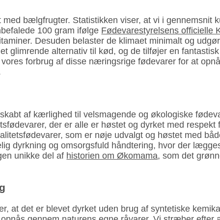
t med bælgfrugter. Statistikken viser, at vi i gennemsnit 
anbefalede 100 gram ifølge
Fødevare­styrelsens officielle 
og vitaminer. Desuden belaster de klimaet minimalt og u
glimrende alternativ til kød, og de tilføjer en fantastis
er vores forbrug af disse næringsrige fødevarer for at op
.
bt af kærlighed til velsmagende og økologiske fødevare
tsfødevarer, der er alle er høstet og dyrket med respekt 
alitetsfødevarer, som er nøje udvalgt og høstet med båd
gelig dyrkning og omsorgsfuld håndtering, hvor der lægg
gen unikke del af
historien om Økomama
, som det grønne
ag
der, at det er blevet dyrket uden brug af syntetiske kemi
nås gennem naturens egne råvarer. Vi stræber efter at 