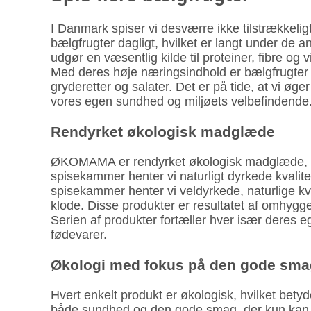
I Danmark spiser vi desværre ikke tilstrækkelig
bælgfrugter dagligt, hvilket er langt under de 
udgør en væsentlig kilde til proteiner, fibre 
Med deres høje næringsindhold er bælgfrugter et 
gryderetter og salater. Det er på tide, at vi øg
vores egen sundhed og miljøets velbefindende
Rendyrket økologisk madglæde
ØKOMAMA er rendyrket økologisk madglæde, ska
spisekammer henter vi naturligt dyrkede kvalite
spisekammer henter vi veldyrkede, naturlige kv
klode. Disse produkter er resultatet af omhyg
Serien af produkter fortæller hver især deres e
fødevarer.
Økologi med fokus på den gode sm
Hvert enkelt produkt er økologisk, hvilket bety
både sundhed og den gode smag, der kun kan op