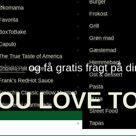
Burger
Økomama
Frokost
Favorita
Grill
BoxToBake
Grøn mad
Caputo
Gæstemad
The True Taste of America
Hjemmebagt
sbrev
og få gratis fragt på d
Cholula Hot Sauce
Ost & dessert
Frank’s RedHot Sauce
Pasta
OU LOVE T
French’s Classic Yellow Mustard
Pizza
Chiaverini marmelade
Street Food
Tapas