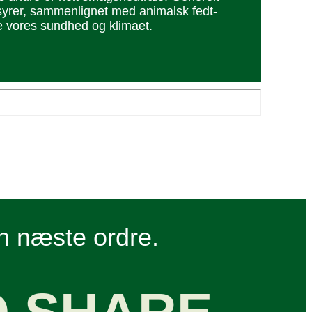
­syrer, sammen­lignet med animalsk fedt­
åde vores sundhed og klimaet.
in næste ordre.