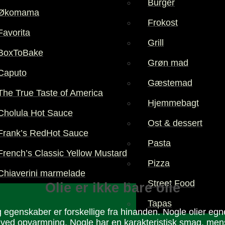
Burger
Økomama
Frokost
Favorita
Grill
BoxToBake
Grøn mad
Caputo
Gæstemad
The True Taste of America
Hjemmebagt
Cholula Hot Sauce
Ost & dessert
Frank’s RedHot Sauce
Pasta
French’s Classic Yellow Mustard
Pizza
Chiaverini marmelade
Street Food
Olie er ikke bare olie
Tapas
 egen­skaber er forskel­lige fra hinanden. Nogle olier egne
 ved opvarm­ning. Nogle har en karakter­istisk smag, men