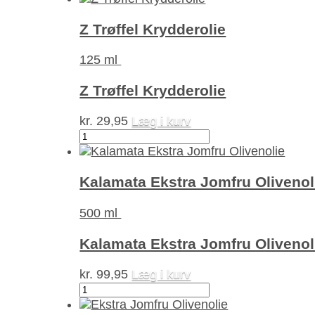
Krydderolie-
spray
Z Trøffel Krydderolie
antal
125 ml
Z Trøffel Krydderolie
kr.
29,95
Læg i kurv
Z
Trøffel
Krydderolie
antal
Kalamata Ekstra Jomfru Olivenol
500 ml
Kalamata Ekstra Jomfru Olivenol
kr.
99,95
Læg i kurv
Kalamata
Ekstra