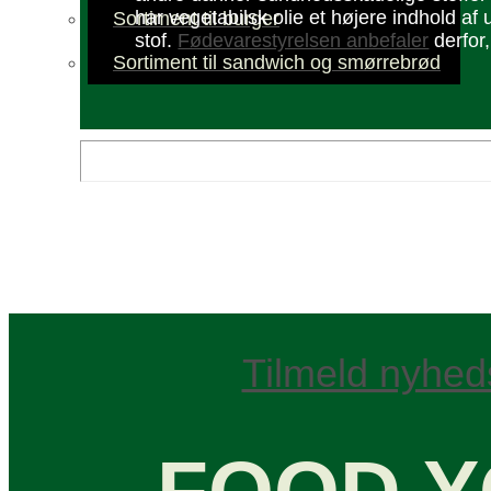
har vegeta­bilsk olie et højere indhold a
Sortiment til burger
stof.
Føde­vare­styrelsen anbefaler
derfor,
Sortiment til sandwich og smørrebrød
Tilmeld nyhed