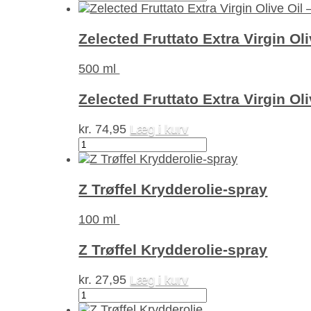
Classic
Extra
Virgin
Zelected Fruttato Extra Virgin Ol
Olive
Oil
500 ml
-
Squeeze-
Zelected Fruttato Extra Virgin Ol
olie
antal
kr.
74,95
Læg i kurv
Zelected
Fruttato
Extra
Virgin
Z Trøffel Krydderolie-spray
Olive
Oil
100 ml
–
Squeeze-
Z Trøffel Krydderolie-spray
olie
antal
kr.
27,95
Læg i kurv
Z
Trøffel