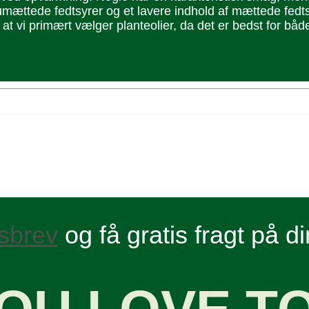
f umættede fedtsyrer og et lavere indhold af mættede fedt
 at vi primært vælger plante­olier, da det er bedst for b
sbrev
og få gratis fragt på d