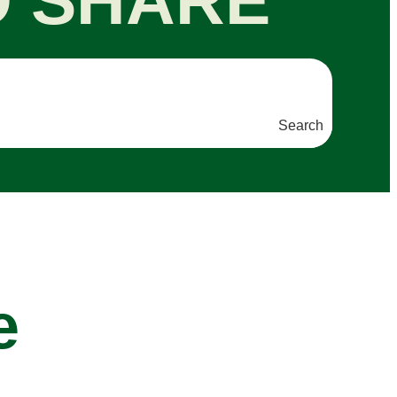
O SHARE
Search
e