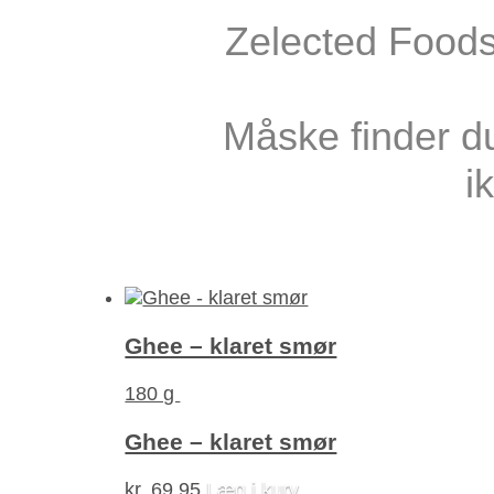
Zelected Foods 
Måske finder du
i
Ghee – klaret smør
180 g
Ghee – klaret smør
kr.
69,95
Læg i kurv