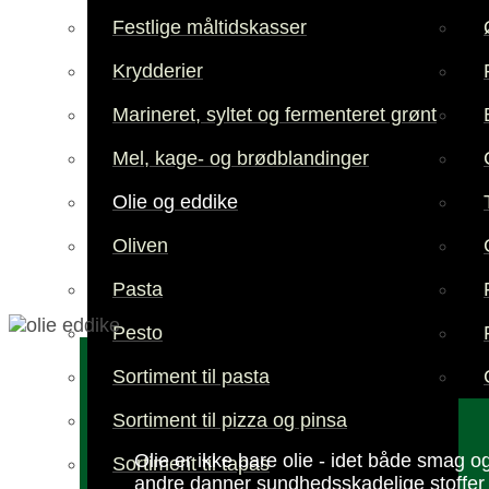
Festlige måltidskasser
Krydderier
Marineret, syltet og fermenteret grønt
Mel, kage- og brødblandinger
Olie og eddike
Oliven
Pasta
Pesto
Sortiment til pasta
Sortiment til pizza og pinsa
Olie er ikke bare olie - idet både smag og
Sortiment til tapas
andre danner sund­heds­skadelige stoffer