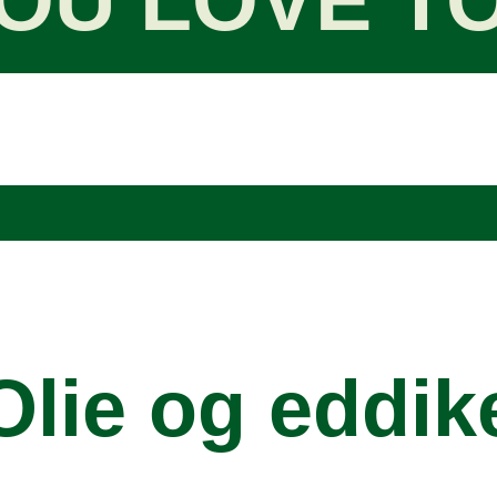
OU LOVE T
Olie og eddik