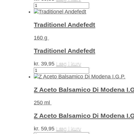
Ghee
-
klaret
smør
Traditionel Andefedt
antal
160 g
Traditionel Andefedt
kr.
39,95
Læg i kurv
Traditionel
Andefedt
antal
Z Aceto Balsamico Di Modena I.G
250 ml
Z Aceto Balsamico Di Modena I.G
kr.
59,95
Læg i kurv