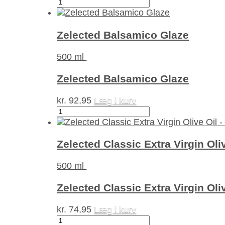
Z
Aceto
Balsamico
Di
Zelected Balsamico Glaze
Modena
I.G.P.
500 ml
antal
Zelected Balsamico Glaze
kr.
92,95
Læg i kurv
Zelected
Balsamico
Glaze
antal
Zelected Classic Extra Virgin Oli
500 ml
Zelected Classic Extra Virgin Oli
kr.
74,95
Læg i kurv
Zelected