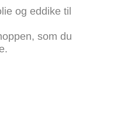
ie og eddike til
shop­pen, som du
e.