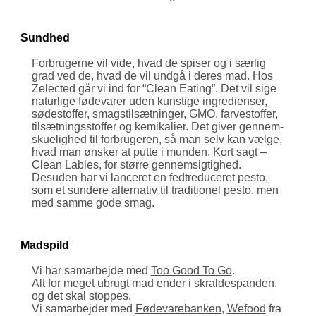
Sundhed
Forbrugerne vil vide, hvad de spiser og i særlig
grad ved de, hvad de vil undgå i deres mad. Hos
Zelected går vi ind for “Clean Eating”. Det vil sige
naturlige fødevarer uden kunstige ingredi­enser,
søde­stoffer, smags­til­sæt­ninger, GMO, farve­stoffer,
til­sæt­nings­stoffer og kemikalier. Det giver gennem­
skuelighed til forbrugeren, så man selv kan vælge,
hvad man ønsker at putte i munden. Kort sagt –
Clean Lables, for større gennem­sigtighed.
Desuden har vi lanceret en fedt­reduceret pesto,
som et sundere alternativ til tradi­tionel pesto, men
med samme gode smag.
Madspild
Vi har samarbejde med
Too Good To Go
.
Alt for meget ubrugt mad ender i skralde­spanden,
og det skal stoppes.
Vi samarbejder med
Føde­vare­banken
,
Wefood
fra