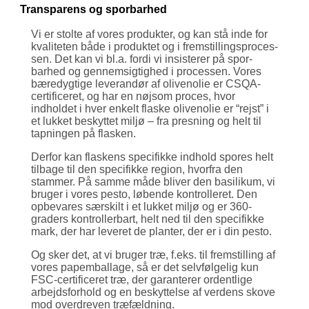
Transparens og sporbarhed
Vi er stolte af vores produkter, og kan stå inde for
kvaliteten både i produktet og i frem­stil­lings­proces­
sen. Det kan vi bl.a. fordi vi insisterer på spor­
barhed og gennem­sigtighed i processen. Vores
bære­dygtige leverandør af oliven­olie er CSQA-
certifi­ceret, og har en nøjsom proces, hvor
indholdet i hver enkelt flaske olivenolie er “rejst” i
et lukket beskyttet miljø – fra presning og helt til
tapningen på flasken.
Derfor kan flaskens specifikke indhold spores helt
tilbage til den speci­fikke region, hvorfra den
stammer. På samme måde bliver den basilikum, vi
bruger i vores pesto, løbende kontrolleret. Den
opbevares særskilt i et lukket miljø og er 360-
graders kontrol­lerbart, helt ned til den specifikke
mark, der har leveret de planter, der er i din pesto.
Og sker det, at vi bruger træ, f.eks. til frem­stil­ling af
vores pap­embal­lage, så er det selv­følgelig kun
FSC-certi­ficeret træ, der garanterer ordentlige
arbejds­forhold og en beskyttelse af verdens skove
mod overdreven træfældning.