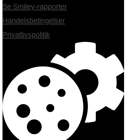
Se Smiley-rapporter
Handelsbetingelser
Privatlivspolitik