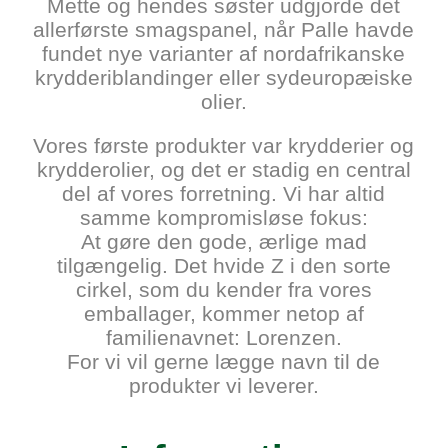
Mette og hendes søster udgjorde det
aller­første smags­panel, når Palle havde
fundet nye varianter af nord­afrikanske
krydderi­blandinger eller syd­europæiske
olier.
Vores første produkter var kryd­derier og
krydder­olier, og det er stadig en central
del af vores forretning. Vi har altid
samme kompromisløse fokus:
At gøre den gode, ærlige mad
tilgængelig. Det hvide Z i den sorte
cirkel, som du kender fra vores
emballager, kommer netop af
familienavnet: Lorenzen.
For vi vil gerne lægge navn til de
produkter vi leverer.