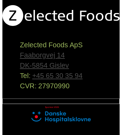
Zelected Foods ApS
Faaborgvej 14
DK-5854 Gislev
Tel:
+45 65 30 35 94
CVR: 27970990