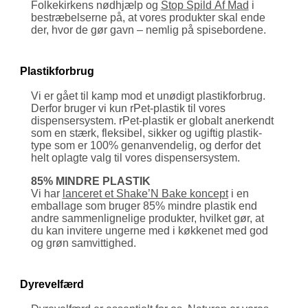
Folke­kirkens nødhjælp og
Stop Spild Af Mad
i
bestræbel­serne på, at vores produkter skal ende
der, hvor de gør gavn – nemlig på spisebordene.
Plastik­forbrug
Vi er gået til kamp mod et unødigt plastik­forbrug.
Derfor bruger vi kun rPet-plastik til vores
dispenser­system. rPet-plastik er globalt anerkendt
som en stærk, fleksibel, sikker og ugiftig plastik­
type som er 100% gen­an­vendelig, og derfor det
helt oplagte valg til vores dispenser­system.
85% MINDRE PLASTIK
Vi har
lanceret et Shake’N Bake koncept
i en
embal­lage som bruger 85% mindre plastik end
andre sammen­ligne­lige produkter, hvilket gør, at
du kan invitere ungerne med i køkkenet med god
og grøn samvittighed.
Dyre­velfærd