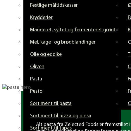
Festlige måltidskasser
Krydderier
F
Marineret, syltet og fermenteret grønt
B
Mel, kage- og brødblandinger
C
Olie og eddike
T
Oliven
C
Pasta
F
Pesto
F
Sortiment til pasta
C
Sortiment til pizza og pinsa
Alt pasta fra Zelected Foods er fremstille
Sortiment til tapas