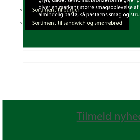
gryn, kaldet semolina. Bronze­forme giver p
giver en markant større smags­oplevelse a
Sortiment til burger
almindelig pasta, så pastaens smag og struk
Sortiment til sandwich og smørrebrød
Tilmeld nyhe