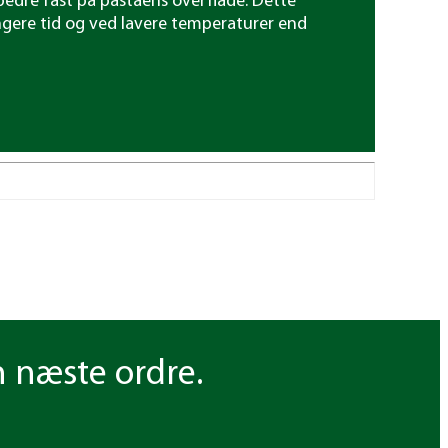
 bedre fast på pastaens overflade. Dette
gere tid og ved lavere tempera­turer end
n næste ordre.