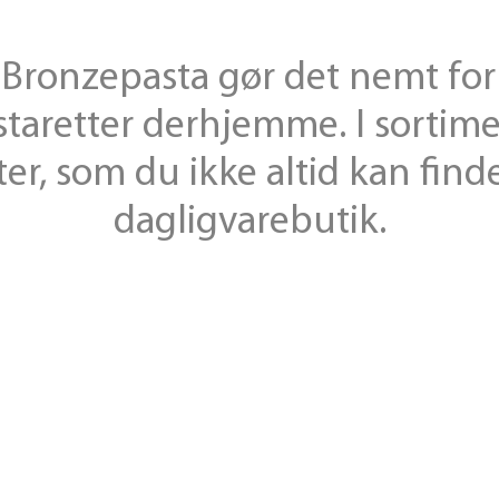
Bronze­pasta gør det nemt for 
sta­retter derhjemme. I sorti­m
ter, som du ikke altid kan finde
dagligvarebutik.