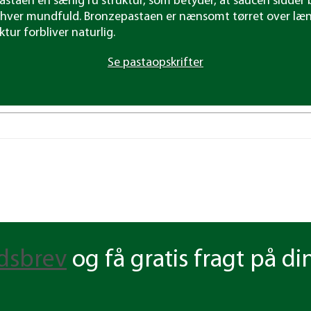
astaen en særlig ru struktur, som betyder, at saucen sidder
f hver mundfuld. Bronze­pastaen er nænsomt tørret over læn
tur forbliver naturlig.
Se pasta­opskrifter
dsbrev
og få gratis fragt på di