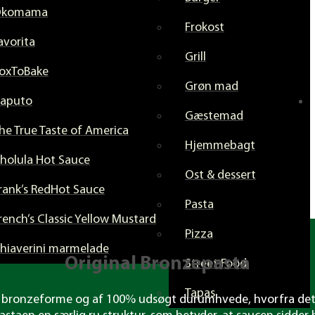
Økomama
Frokost
avorita
Grill
oxToBake
Grøn mad
aputo
Gæstemad
he True Taste of America
Hjemmebagt
holula Hot Sauce
Ost & dessert
rank’s RedHot Sauce
Pasta
rench’s Classic Yellow Mustard
Pizza
hiaverini marmelade
Original Bronze­pasta
Street Food
Tapas
t i bronze­forme og af 100% udsøgt durum­hvede, hvorfra de