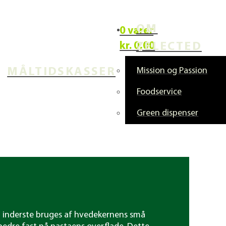
OM
0 varer
kr.
0,00
ZELECTED
MÅLTIDSKASSER
Mission og Passion
Foodservice
Green dispenser
t inderste bruges af hvede­kernens små