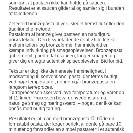
som gør, at pastaen ikke kan holde på saucen.
Resultatet er at saucen glider af og samler sig i bunden
af tallerkenen.
Zelected bronzepasta bliver i stedet fremstillet efter den
traditionelle metode.
Pastaform af bronze giver pastaen en naturligt ru,
porøs tekstur. Den tilsyneladende relativ lille forskel
mellem teflon- og bronzeforme, har imidlertid en
kæmpe indvirkning på smagsoplevelsen. Bronzepasta
griber nemlig bedre fat i saucen, fanger smagen og
giver dig en ægte autentisk spiseoplevelse. Bid for bid.
Tekstur er dog ikke den eneste hemmelighed. I
modsætning til konventionel pasta, der tørres hurtigt
ved høje temperaturer, gennemgår bronzepasta en
langsom tørreproces.
Tørreprocessen sker ved lave temperaturer og varer op
til 12 timer. Processen bevarer hvedens aroma,
naturlige smag og næringsværdi – noget, der ikke kan
opnås med hurtig tørring.
Resultatet er, at man med bronzepasta får både en
formstabil pasta, der koger perfekt al dente på bare 10
minutter og forvandler en simpel pastaret til et autentisk