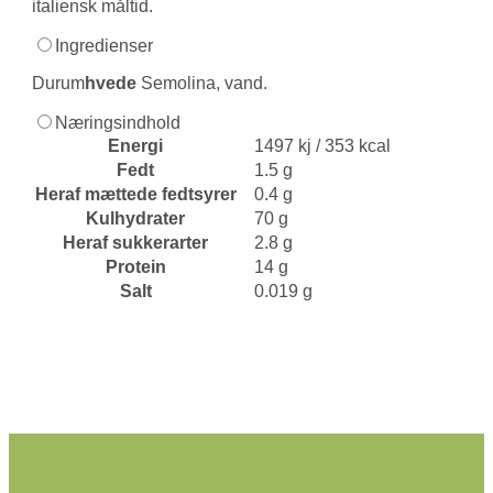
italiensk måltid.
Ingredienser
Durum
hvede
Semolina, vand.
Næringsindhold
Energi
1497 kj / 353 kcal
Fedt
1.5 g
Heraf mættede fedtsyrer
0.4 g
Kulhydrater
70 g
Heraf sukkerarter
2.8 g
Protein
14 g
Salt
0.019 g