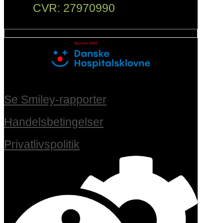
CVR: 27970990
Se Smiley-rapporter
Handelsbetingelser
Privatlivspolitik