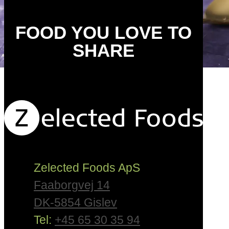
FOOD YOU LOVE TO
SHARE
Zelected Foods ApS
Faaborgvej 14
DK-5854 Gislev
Tel:
+45 65 30 35 94