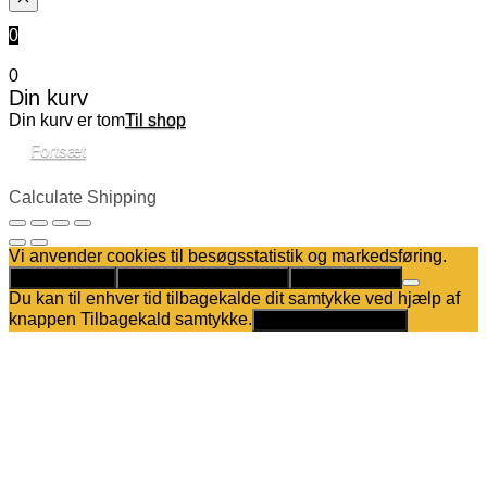
0
0
Din kurv
Din kurv er tom
Til shop
Fortsæt
Calculate Shipping
Vi anvender cookies til besøgsstatistik og markedsføring.
Det er helt OK
Kun nødvendige cookies
Privatlivspolitik
Du kan til enhver tid tilbagekalde dit samtykke ved hjælp af
knappen Tilbagekald samtykke.
Tilbagekald samtykke