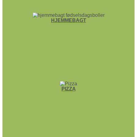
HJEMME­BAGT
PIZZA