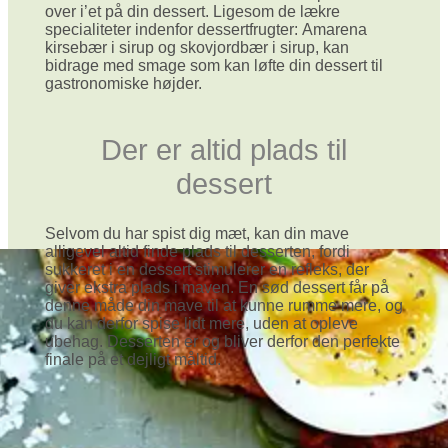
over i’et på din dessert. Ligesom de lækre
specialiteter indenfor dessertfrugter: Amarena
kirsebær i sirup og skovjordbær i sirup, kan
bidrage med smage som kan løfte din dessert til
gastronomiske højder.
Der er altid plads til
dessert
Selvom du har spist dig mæt, kan din mave
alligevel altid finde plads til desserten, fordi
sukkeret i en dessert stimulerer en refleks, der
giver ekstra plads i maven. En sød dessert får på
denne måde din mave til at kunne rumme mere, og
du kan derfor spise lidt mere, uden at opleve
ubehag. Desserten er og bliver derfor den perfekte
finale på et dejligt måltid.