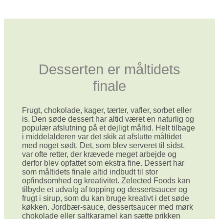
kr. 148,75.
kr. 140,00.
Desserten er måltidets
finale
Frugt, chokolade, kager, tærter, vafler, sorbet eller
is. Den søde dessert har altid været en naturlig og
populær afslutning på et dejligt måltid. Helt tilbage
i middelalderen var det skik at afslutte måltidet
med noget sødt. Det, som blev serveret til sidst,
var ofte retter, der krævede meget arbejde og
derfor blev opfattet som ekstra fine. Dessert har
som måltidets finale altid indbudt til stor
opfindsomhed og kreativitet. Zelected Foods kan
tilbyde et udvalg af topping og dessertsaucer og
frugt i sirup, som du kan bruge kreativt i det søde
køkken. Jordbær-sauce, dessertsaucer med mørk
chokolade eller saltkaramel kan sætte prikken