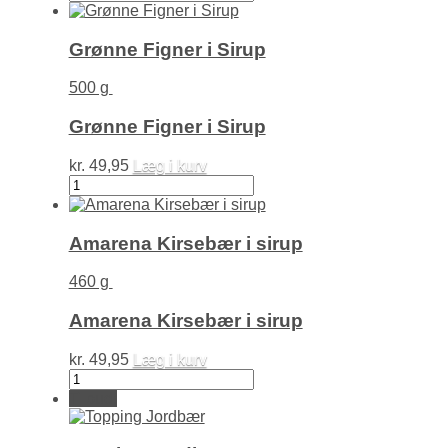
Pistachio
Cream
antal
Grønne Figner i Sirup
500 g
Grønne Figner i Sirup
kr.
49,95
Læg i kurv
Grønne
Figner
i
Sirup
Amarena Kirsebær i sirup
antal
460 g
Amarena Kirsebær i sirup
kr.
49,95
Læg i kurv
Amarena
Kirsebær
Tilbud!
i
sirup