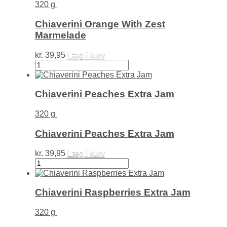
320 g
Chiaverini Orange With Zest
Marmelade
kr.
39,95
Læg i kurv
Chiaverini
Orange
With
Zest
Chiaverini Peaches Extra Jam
Marmelade
antal
320 g
Chiaverini Peaches Extra Jam
kr.
39,95
Læg i kurv
Chiaverini
Peaches
Extra
Jam
Chiaverini Raspberries Extra Jam
antal
320 g