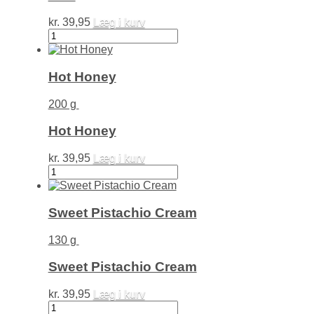
kr.
39,95
Læg i kurv
Chiaverini
Wild
Blackberries
Extra
Hot Honey
Jam
antal
200 g
Hot Honey
kr.
39,95
Læg i kurv
Hot
Honey
antal
Sweet Pistachio Cream
130 g
Sweet Pistachio Cream
kr.
39,95
Læg i kurv
Sweet