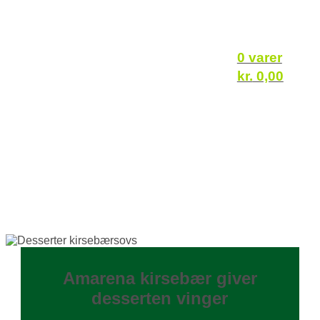
0 varer
kr.
0,00
Amarena kirsebær giver
desserten vinger