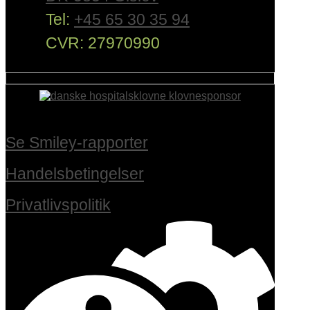
Tel:
+45 65 30 35 94
CVR: 27970990
Se Smiley-rapporter
Handelsbetingelser
Privatlivspolitik