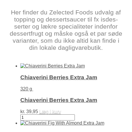
Her finder du Zelected Foods udvalg af
topping og dessert­saucer til fx isdes­
serter og lækre speciali­teter indenfor
dessert­frugt og måske også et par søde
varianter, som du ikke altid kan finde i
din lokale daglig­varebutik.
Chiaverini Berries Extra Jam
320 g
Chiaverini Berries Extra Jam
kr.
39,95
Læg i kurv
Chiaverini
Berries
Extra