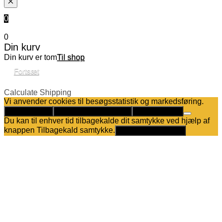
0
0
Din kurv
Din kurv er tom
Til shop
Fortsæt
Calculate Shipping
Vi anvender cookies til besøgsstatistik og markedsføring.
Det er helt OK
Kun nødvendige cookies
Privatlivspolitik
Du kan til enhver tid tilbagekalde dit samtykke ved hjælp af
knappen Tilbagekald samtykke.
Tilbagekald samtykke