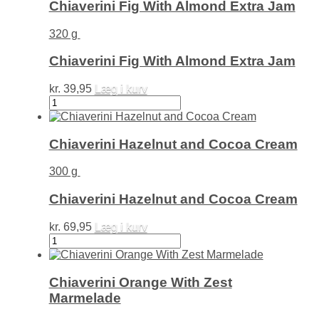
Jam
Chiaverini Fig With Almond Extra Jam
antal
320 g
Chiaverini Fig With Almond Extra Jam
kr.
39,95
Læg i kurv
Chiaverini
Fig
With
Almond
Chiaverini Hazelnut and Cocoa Cream
Extra
Jam
300 g
antal
Chiaverini Hazelnut and Cocoa Cream
kr.
69,95
Læg i kurv
Chiaverini
Hazelnut
and
Cocoa
Chiaverini Orange With Zest
Cream
Marmelade
antal