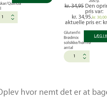
300 g
skar/Quinoa
kr.
34,95
Den opri
l
pris var:
kr. 34,95.
kr.
30,00
aktuelle pris er: kr
Glutenfri
LÆG I 
Brødmix
solsikke/hørfrø
antal
Oplev hvor nemt det er at bag