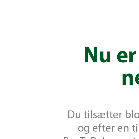
Nu er
n
Du tilsætter bl
og efter en t