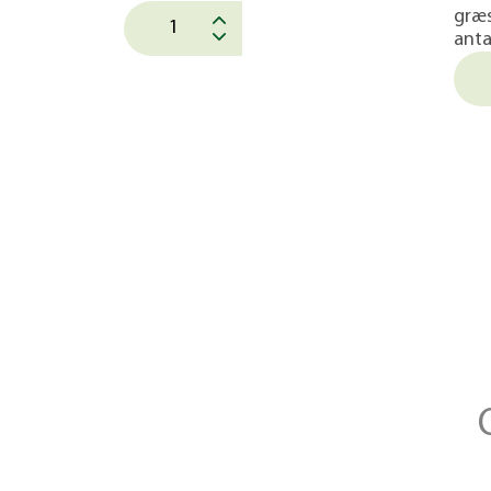
græ
anta