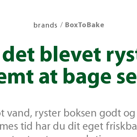
brands
/
BoxToBake
 det blevet ry
emt at bage se
ot vand, ryster boksen godt og
imes tid har du dit eget frisk­