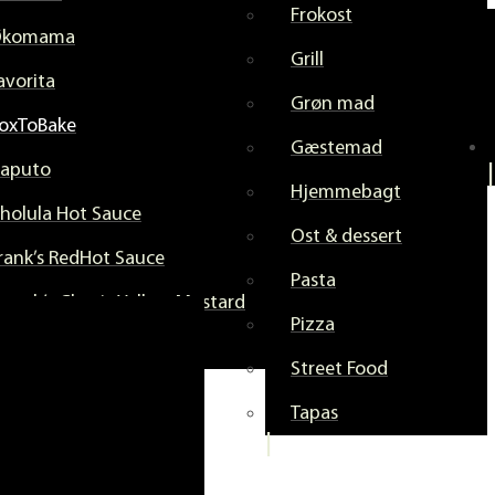
Frokost
Økomama
Grill
avorita
Grøn mad
oxToBake
Gæstemad
aputo
Hjemmebagt
holula Hot Sauce
Ost & dessert
rank’s RedHot Sauce
Pasta
rench’s Classic Yellow Mustard
Pizza
hiaverini marmelade
Street Food
Tapas