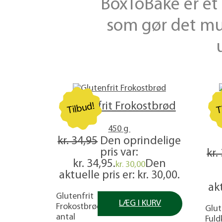
BoxToBake er et 
som gør det mul
Glutenfrit Frokostbrød
Tilbud!
T
450 g
kr.
34,95
Den oprindelige
pris var:
kr.
kr. 34,95.
Den
kr.
30,00
aktuelle pris er: kr. 30,00.
akt
Glutenfrit
LÆG I KURV
Frokostbrød
Glut
antal
Fuld