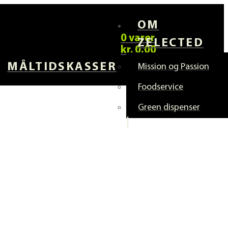
OM
0 varer
ZELECTED
kr.
0,00
MÅLTIDSKASSER
Mission og Passion
Foodservice
Green dispenser