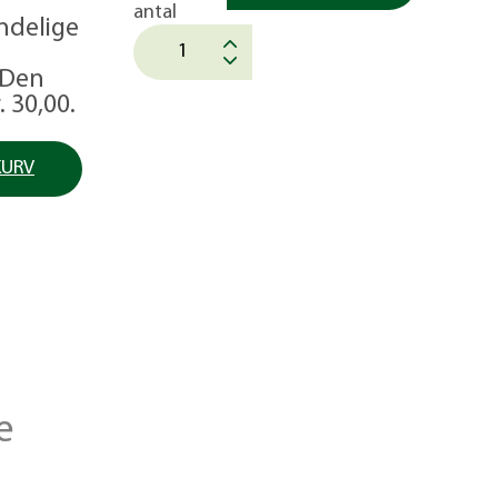
antal
ndelige
Den
. 30,00.
KURV
e