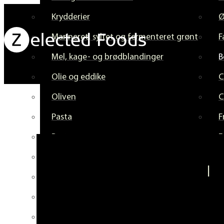
Krydderier
Marineret, syltet og fermenteret grønt
F
Mel, kage- og brødblandinger
B
Olie og eddike
C
Oliven
C
Pasta
F
Pesto
F
Sortiment til pasta
C
Sortiment til pizza og pinsa
Sortiment til tapas
Sortiment til burger