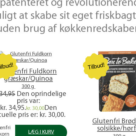
paten­teret og revolution­ere
igt at skabe sit eget frisk­bag
uden brug af køkkenredskaber
ilbud!
Tilbud!
Glutenfri Fuldkorn
græskar/Quinoa
300 g
34,95
Den oprindelige
pris var:
kr. 34,95.
Den
kr.
30,00
uelle pris er: kr. 30,00.
Glutenfri Brø
enfri
solsikke/hør
LÆG I KURV
korn