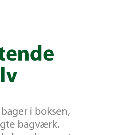
stende
lv
 bager i boksen,
bagte bagværk.