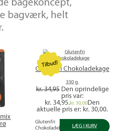
nde bage­koncept,
te bagværk, helt
.
Tilbud!
Glutenfri Chokoladekage
330 g
kr.
34,95
Den oprindelige
pris var:
kr. 34,95.
Den
kr.
30,00
aktuelle pris er: kr. 30,00.
dmix
Glutenfri
frø
LÆG I KURV
Chokoladekage