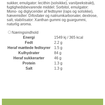
sukker, emulgator: lecithin (solsikke), vaniljeekstrakt),
fugtighedsbevarende middel: Sorbitol, emulgator:
Mono- og diglycerider af fedtsyrer (raps og solsikke),
hævemidler: Difosfater og natriumkarbonater, dextrose,
salt, stabilisator: Xanthan gummi og guargummi,
naturlig aroma.
Næringsindhold
Energi
1549 kj / 365 kcal
Fedt
2.2 g
Heraf mættede fedtsyrer
1.5 g
Kulhydrater
84 g
Heraf sukkerarter
46 g
Protein
1.3 g
Salt
1.3 g