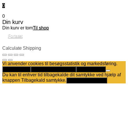
0
0
Din kurv
Din kurv er tom
Til shop
Fortsæt
Calculate Shipping
Vi anvender cookies til besøgsstatistik og markedsføring.
Det er helt OK
Kun nødvendige cookies
Privatlivspolitik
Du kan til enhver tid tilbagekalde dit samtykke ved hjælp af
knappen Tilbagekald samtykke.
Tilbagekald samtykke