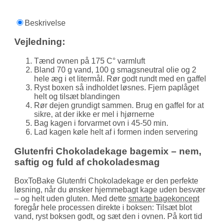
Beskrivelse
Vejledning:
Tænd ovnen på 175 C° varmluft
Bland 70 g vand, 100 g smagsneutral olie og 2
hele æg i et litermål. Rør godt rundt med en gaffel
Ryst boxen så indholdet løsnes. Fjern paplåget
helt og tilsæt blandingen
Rør dejen grundigt sammen. Brug en gaffel for at
sikre, at der ikke er mel i hjørnerne
Bag kagen i forvarmet ovn i 45-50 min.
Lad kagen køle helt af i formen inden servering
Glutenfri Chokoladekage bagemix – nem,
saftig og fuld af chokoladesmag
BoxToBake Glutenfri Chokoladekage er den perfekte
løsning, når du ønsker hjemmebagt kage uden besvær
– og helt uden gluten. Med dette
smarte bagekoncept
foregår hele processen direkte i boksen: Tilsæt blot
vand, ryst boksen godt, og sæt den i ovnen. På kort tid