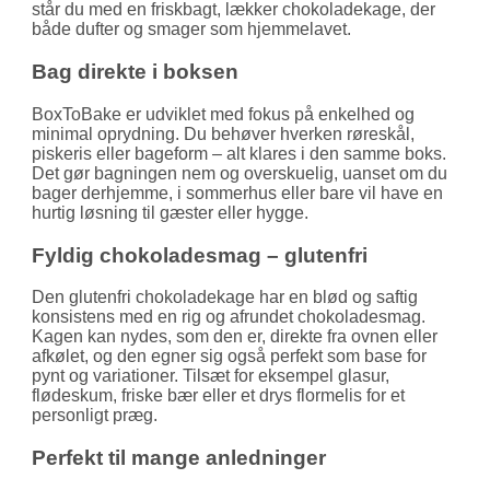
står du med en friskbagt, lækker chokoladekage, der
både dufter og smager som hjemmelavet.
Bag direkte i boksen
BoxToBake er udviklet med fokus på enkelhed og
minimal oprydning. Du behøver hverken røreskål,
piskeris eller bageform – alt klares i den samme boks.
Det gør bagningen nem og overskuelig, uanset om du
bager derhjemme, i sommerhus eller bare vil have en
hurtig løsning til gæster eller hygge.
Fyldig chokoladesmag – glutenfri
Den glutenfri chokoladekage har en blød og saftig
konsistens med en rig og afrundet chokoladesmag.
Kagen kan nydes, som den er, direkte fra ovnen eller
afkølet, og den egner sig også perfekt som base for
pynt og variationer. Tilsæt for eksempel glasur,
flødeskum, friske bær eller et drys flormelis for et
personligt præg.
Perfekt til mange anledninger