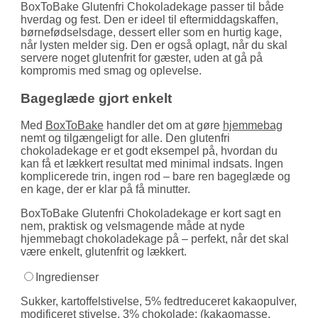
BoxToBake Glutenfri Chokoladekage passer til både
hverdag og fest. Den er ideel til eftermiddags­kaffen,
børne­fødselsdage, dessert eller som en hurtig kage,
når lysten melder sig. Den er også oplagt, når du skal
servere noget glutenfrit for gæster, uden at gå på
kompromis med smag og oplevelse.
Bageglæde gjort enkelt
Med
BoxToBake
handler det om at gøre
hjemmebag
nemt og tilgængeligt for alle. Den glutenfri
chokoladekage er et godt eksempel på, hvordan du
kan få et lækkert resultat med minimal indsats. Ingen
komplicerede trin, ingen rod – bare ren bageglæde og
en kage, der er klar på få minutter.
BoxToBake Glutenfri Chokoladekage er kort sagt en
nem, praktisk og velsmagende måde at nyde
hjemmebagt chokoladekage på – perfekt, når det skal
være enkelt, glutenfrit og lækkert.
Ingredienser
Sukker, kartoffelstivelse, 5% fedtreduceret kakaopulver,
modificeret stivelse, 3% chokolade: (kakaomasse,