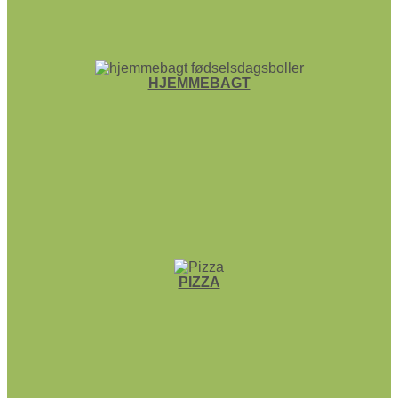
HJEMME­BAGT
PIZZA