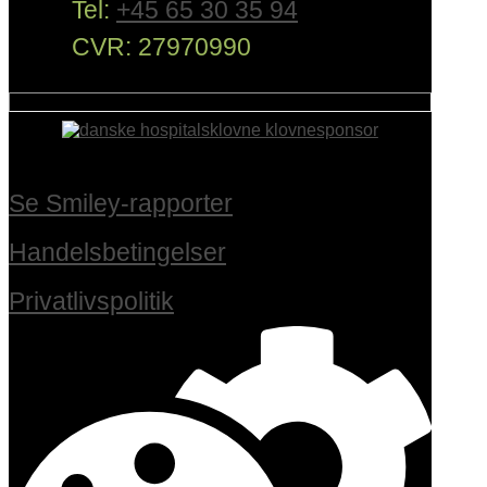
Tel:
+45 65 30 35 94
CVR: 27970990
Se Smiley-rapporter
Handelsbetingelser
Privatlivspolitik