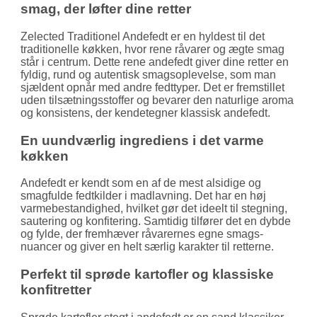
smag, der løfter dine retter
Zelected Traditionel Andefedt er en hyldest til det
traditionelle køkken, hvor rene råvarer og ægte smag
står i centrum. Dette rene andefedt giver dine retter en
fyldig, rund og autentisk smags­oplevelse, som man
sjældent opnår med andre fedttyper. Det er fremstillet
uden tilsætnings­stoffer og bevarer den naturlige aroma
og konsistens, der kendetegner klassisk andefedt.
En uundværlig ingrediens i det varme
køkken
Andefedt er kendt som en af de mest alsidige og
smagfulde fedtkilder i madlavning. Det har en høj
varme­bestandighed, hvilket gør det ideelt til stegning,
sautering og konfitering. Samtidig tilfører det en dybde
og fylde, der fremhæver råvarernes egne smags­
nuancer og giver en helt særlig karakter til retterne.
Perfekt til sprøde kartofler og klassiske
konfitretter