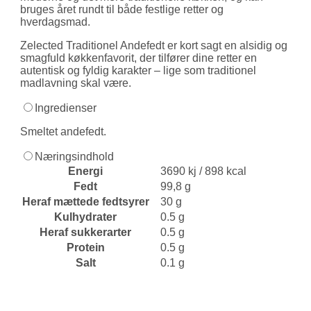
bruges året rundt til både festlige retter og
hverdagsmad.
Zelected Traditionel Andefedt er kort sagt en alsidig og
smagfuld køkken­favorit, der tilfører dine retter en
autentisk og fyldig karakter – lige som traditionel
madlavning skal være.
Ingredienser
Smeltet andefedt.
Næringsindhold
Energi
3690 kj / 898 kcal
Fedt
99,8 g
Heraf mættede fedtsyrer
30 g
Kulhydrater
0.5 g
Heraf sukkerarter
0.5 g
Protein
0.5 g
Salt
0.1 g