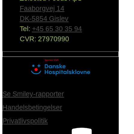
Faaborgvej 14
DK-5854 Gislev
Tel:
+45 65 30 35 94
CVR: 27970990
Se Smiley-rapporter
Handelsbetingelser
Privatlivspolitik