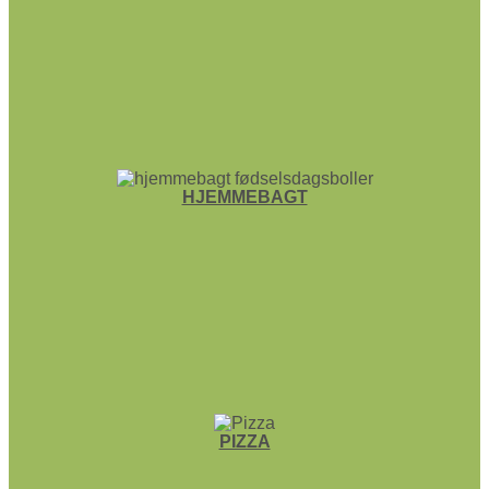
HJEMME­BAGT
PIZZA