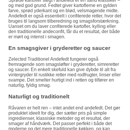
Sprøde kartofler stegt i andefedt er en sand klassiker –
og med god grund. Fedtet giver kartoflerne en gylden
farve, sprød yderkant og en blød, velsmagende midte.
Andefedt er også essentielt i confiterede retter, hvor det
bruges til langsom tilberedning og smags­forstærkning.
Uanset om du laver confiterede kartofler, kylling eller
den traditionelle andeconfit, får du et resultat, der både
er mørt og intenst i smagen.
En smagsgiver i gryderetter og saucer
Zelected Traditionel Andefedt fungerer også
fremragende som smags­løfter i gryderetter, simreretter
og saucer. En enkelt skefuld kan give dybde til alt fra
vinter­gryder til rustikke retter med rodfrugter, linser eller
svampe. Det smelter hurtigt ind i retten og tilfører en
naturlig, fyldig smag.
Naturligt og traditionelt
Råvaren er helt ren – intet andet end andefedt. Det gør
produktet ideelt for dig, der sætter pris på simple
ingredienser, klassiske metoder og et resultat, der
smager af håndværk. Det passer perfekt i både det
moderne og det mere traditionelle køkken, og kan