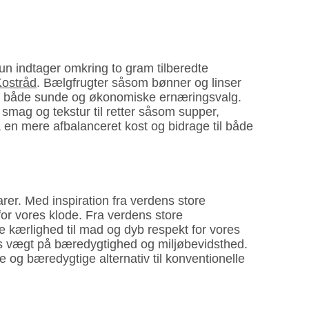
kun indtager omkring to gram tilberedte
Kostråd
. Bælgfrugter såsom bønner og linser
dgør både sunde og økonomiske ernæringsvalg.
k smag og tekstur til retter såsom supper,
nå en mere afbalanceret kost og bidrage til både
r. Med inspiration fra verdens store
for vores klode. Fra verdens store
e kærlighed til mad og dyb respekt for vores
es vægt på bæredygtighed og miljøbevidsthed.
 og bæredygtige alternativ til konventionelle