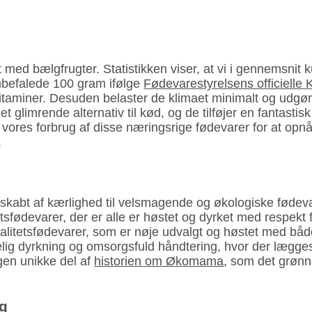
t med bælgfrugter. Statistikken viser, at vi i gennemsnit 
anbefalede 100 gram ifølge
Fødevare­styrelsens officielle 
og vitaminer. Desuden belaster de klimaet minimalt og u
glimrende alternativ til kød, og de tilføjer en fantastis
er vores forbrug af disse næringsrige fødevarer for at op
.
bt af kærlighed til velsmagende og økologiske fødevare
tsfødevarer, der er alle er høstet og dyrket med respekt 
alitetsfødevarer, som er nøje udvalgt og høstet med båd
gelig dyrkning og omsorgsfuld håndtering, hvor der lægg
gen unikke del af
historien om Økomama
, som det grønne
ag