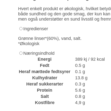
Hvert enkelt produkt er økologisk, hvilket bety
både sundhed og den gode smag, der kun kan op
men også understøtter en sund livsstil og fr
Ingredienser
Grønne linser*(60%), vand, salt.
*Økologisk
Næringsindhold
Energi
389 kj / 92 kcal
Fedt
0.5 g
Heraf mættede fedtsyrer
0.1 g
Kulhydrater
13.8 g
Heraf sukkerarter
0.3 g
Protein
5.6 g
Salt
0.8 g
Kostfibre
4,9 g