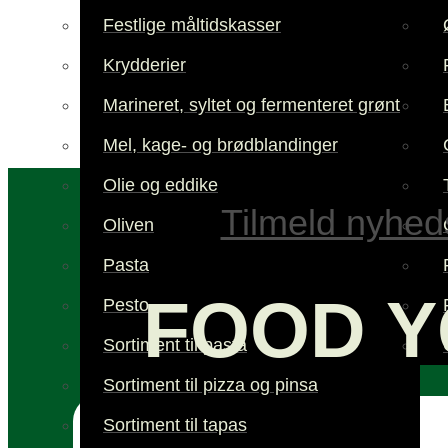
Festlige måltidskasser
Krydderier
Marineret, syltet og fermenteret grønt
Mel, kage- og brødblandinger
Olie og eddike
Tilmeld nyhed
Oliven
Pasta
FOOD Y
Pesto
Sortiment til pasta
Sortiment til pizza og pinsa
Sortiment til tapas