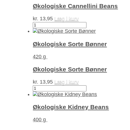
Økologiske Cannellini Beans
kr.
13,95
Læg i kurv
Økologiske
Cannellini
Beans
antal
Økologiske Sorte Bønner
420 g
Økologiske Sorte Bønner
kr.
13,95
Læg i kurv
Økologiske
Sorte
Bønner
antal
Økologiske Kidney Beans
400 g