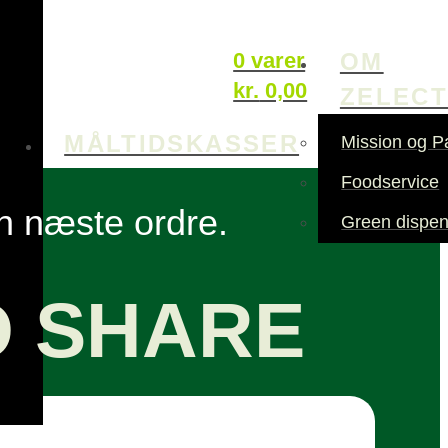
OM
0 varer
kr.
0,00
ZELEC
MÅLTIDSKASSER
Mission og P
Foodservice
in næste ordre.
Green dispen
O SHARE