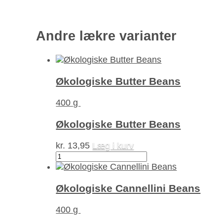
Andre lækre varianter
Økologiske Butter Beans
400 g
Økologiske Butter Beans
kr.
13,95
Læg i kurv
Økologiske
Butter
Beans
antal
Økologiske Cannellini Beans
400 g