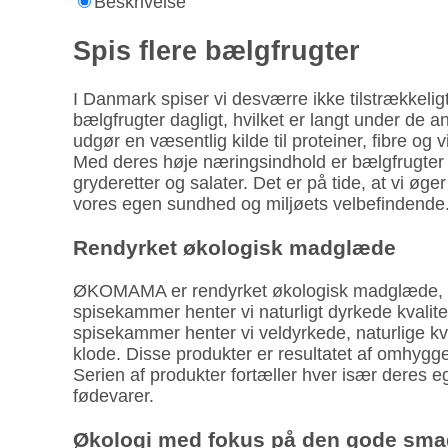
Beskrivelse
Spis flere bælgfrugter
I Danmark spiser vi desværre ikke tilstrækkelig
bælgfrugter dagligt, hvilket er langt under de 
udgør en væsentlig kilde til proteiner, fibre 
Med deres høje næringsindhold er bælgfrugter et 
gryderetter og salater. Det er på tide, at vi øg
vores egen sundhed og miljøets velbefindende
Rendyrket økologisk madglæde
ØKOMAMA er rendyrket økologisk madglæde, ska
spisekammer henter vi naturligt dyrkede kvalite
spisekammer henter vi veldyrkede, naturlige kv
klode. Disse produkter er resultatet af omhyg
Serien af produkter fortæller hver især deres e
fødevarer.
Økologi med fokus på den gode sm