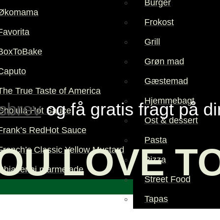
Burger
Økomama
Frokost
Favorita
Grill
BoxToBake
Grøn mad
Caputo
Gæstemad
The True Taste of America
Hjemmebagt
sbrev
og få gratis fragt på d
Cholula Hot Sauce
Ost & dessert
Frank’s RedHot Sauce
Pasta
OU LOVE T
French’s Classic Yellow Mustard
Pizza
Chiaverini marmelade
Street Food
Tapas