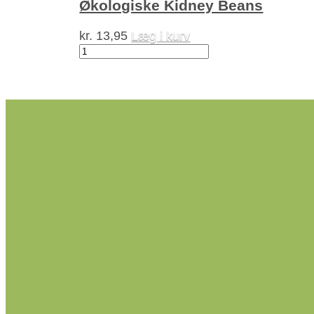
Økologiske Kidney Beans
kr.
13,95
Læg i kurv
Økologiske
Kidney
Beans
antal