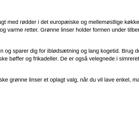
rugt med rødder i det europæiske og mellemøstlige køkk
og varme retter. Grønne linser holder formen under tilbe
sen og sparer dig for iblødsætning og lang kogetid. Brug d
ske bøffer og frikadeller. De er også velegnede i simrere
giske grønne linser et oplagt valg, når du vil lave enk