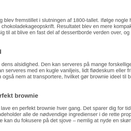
ev frem­stillet i slutningen af 1800-tallet. Ifølge nogle 
 en chokolade­kage­opskrift. Resultatet blev en mere komp
 til at blive en fast del af dessert­borde verden over, og 
d
er dens alsidighed. Den kan serveres på mange forskellig
an serveres med en kugle vaniljeis, lidt flødeskum eller 
n også nem at transportere, hvilket gør brownie ideel ti
rfekt brownie
ave en perfekt brownie hver gang. Det sparer dig for tid 
eholder alle de nødvendige ingredienser i de rette propor
e kan du fokusere på det sjove – nemlig at nyde en skø