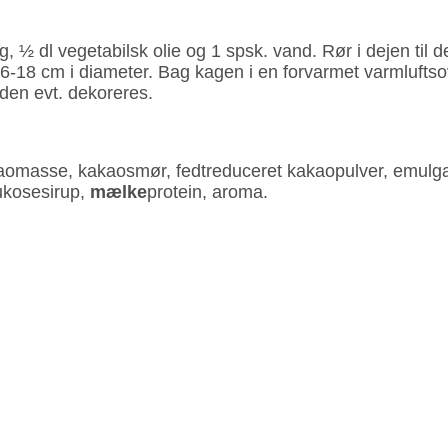
 ½ dl vegeta­bilsk olie og 1 spsk. vand. Rør i dejen til d
16‐18 cm i diameter. Bag kagen i en forvarmet varmluft­s
 den evt. dekoreres.
aomasse, kakaosmør, fedtreduceret kakaopulver, emulga
lukosesirup,
mælke
protein, aroma.