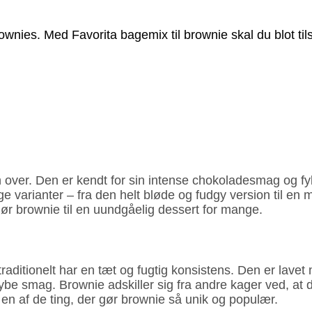
wnies. Med Favorita bagemix til brownie skal du blot ti
over. Den er kendt for sin intense chokolade­smag og fyld
e varianter – fra den helt bløde og fudgy version til en 
ør brownie til en uundgåelig dessert for mange.
traditi­onelt har en tæt og fugtig konsistens. Den er lav
 dybe smag. Brownie adskiller sig fra andre kager ved, at 
 en af de ting, der gør brownie så unik og populær.