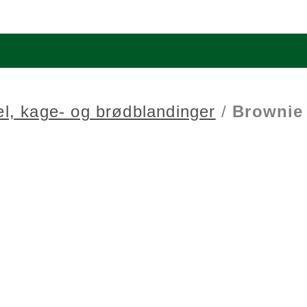
l, kage- og brødblandinger
/
Brownie