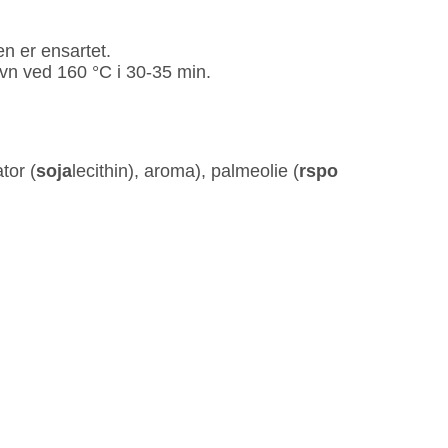
en er ensartet.
ovn ved 160 °C i 30‐35 min.
tor (
soja
lecithin), aroma), palmeolie (
rspo