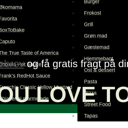
Burger
Økomama
Frokost
Favorita
Grill
BoxToBake
Grøn mad
Caputo
Gæstemad
The True Taste of America
Hjemmebagt
sbrev
og få gratis fragt på d
Cholula Hot Sauce
Ost & dessert
Frank’s RedHot Sauce
Pasta
OU LOVE T
French’s Classic Yellow Mustard
Pizza
Chiaverini marmelade
Street Food
Tapas