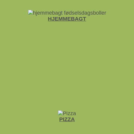
HJEMME­BAGT
PIZZA