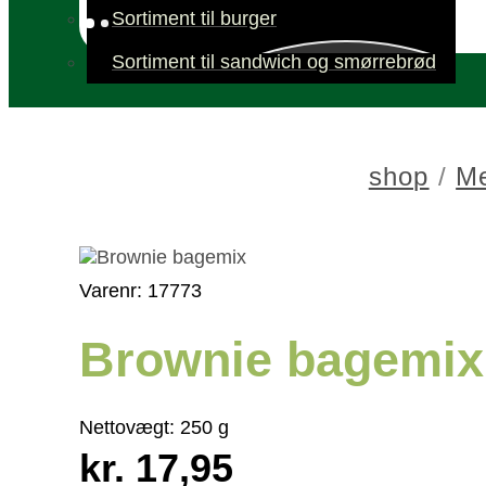
Sortiment til burger
Sortiment til sandwich og smørrebrød
shop
/
Me
Varenr: 17773
Brownie bagemix
Nettovægt:
250 g
kr. 17,95