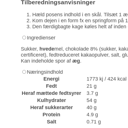
Tilberednings­anvisninger
Hæld posens indhold i en skål. Tilsæt 1 æg,
Kom dejen i en form fx en spring­form på 
Den færdig­bagte kage køles helt af inden
Ingredienser
Sukker,
hvede
mel, chokolade 8% (sukker, kak
certificeret), fedtreduceret kakaopulver, salt, g
Kan indeholde spor af
æg
.
Næringsindhold
Energi
1773 kj / 424 kcal
Fedt
21 g
Heraf mættede fedtsyrer
3.7 g
Kulhydrater
54 g
Heraf sukkerarter
40 g
Protein
4.9 g
Salt
0.71 g