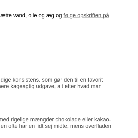
lsætte vand, olie og æg og
følge opskriften på
ige konsistens, som gør den til en favorit
mere kage­agtig udgave, alt efter hvad man
et med rigelige mængder chokolade eller kakao­
den ofte har en lidt sej midte, mens overfladen