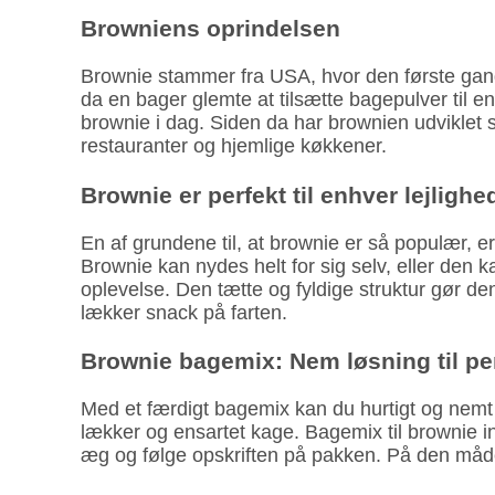
Browniens oprindelsen
Brownie stammer fra USA, hvor den første gang bl
da en bager glemte at til­sætte bage­pulver til
brownie i dag. Siden da har brownien udviklet sig
restauranter og hjemlige køkkener.
Brownie er perfekt til enhver lejlighe
En af grundene til, at brownie er så populær, 
Brownie kan nydes helt for sig selv, eller den k
oplevelse. Den tætte og fyldige struktur gør de
lækker snack på farten.
Brownie bagemix: Nem løsning til pe
Med et færdigt bagemix kan du hurtigt og nemt l
lækker og ensartet kage. Bagemix til brownie ind
æg og følge opskriften på pakken. På den måd