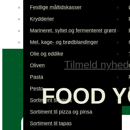
Festlige måltidskasser
Krydderier
Marineret, syltet og fermenteret grønt
Mel, kage- og brødblandinger
Olie og eddike
Tilmeld nyhed
Oliven
Pasta
FOOD Y
Pesto
Sortiment til pasta
Sortiment til pizza og pinsa
Sortiment til tapas