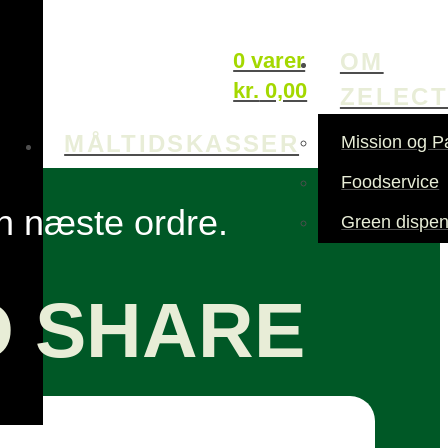
OM
0 varer
kr.
0,00
ZELEC
MÅLTIDSKASSER
Mission og P
Foodservice
in næste ordre.
Green dispen
O SHARE