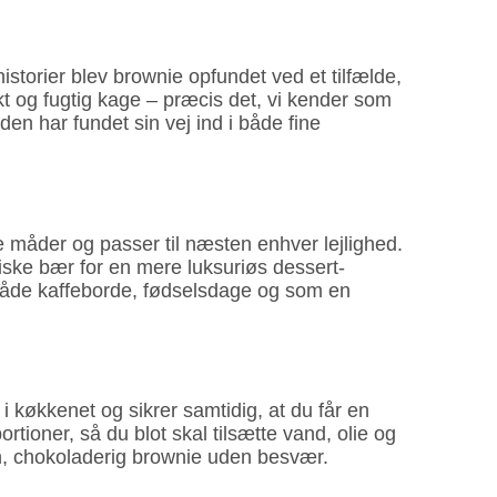
historier blev brownie opfundet ved et tilfælde,
akt og fugtig kage – præcis det, vi kender som
den har fundet sin vej ind i både fine
e måder og passer til næsten enhver lejlighed.
friske bær for en mere luksuriøs dessert­
l både kaffe­borde, fødselsdage og som en
i køkkenet og sikrer samtidig, at du får en
­tioner, så du blot skal tilsætte vand, olie og
n, chokoladerig brownie uden besvær.