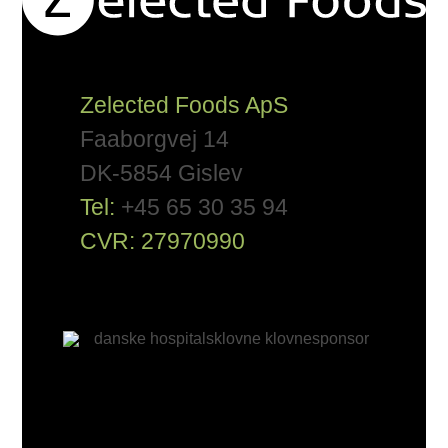
Zelected Foods ApS
Faaborgvej 14
DK-5854 Gislev
Tel:
+45 65 30 35 94
CVR: 27970990