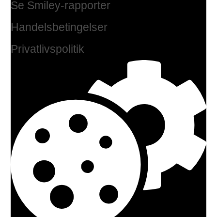
Se Smiley-rapporter
Handelsbetingelser
Privatlivspolitik