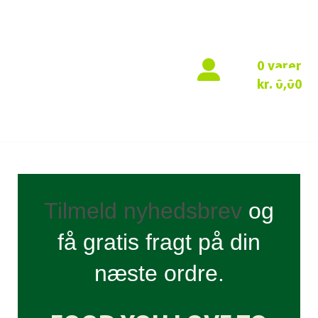
0 varer
kr.
0,00
Tilmeld nyhedsbrev
og
få gratis fragt på din
næste ordre.