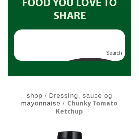
FOOD YOU LOVE TO
SHARE
Search
shop
/
Dressing, sauce og
mayonnaise
/
Chunky Tomato
Ketchup