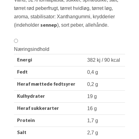
tørret rød peberfrugt, tørret hvidløg, tørret løg,
aroma, stabilisator: Xanthangummi, krydderier
(indeholder
), sort peber, allehånde.
sennep
Næringsindhold
382 kj / 90 kcal
Energi
0,4 g
Fedt
0,2 g
Heraf mættede fedtsyrer
19 g
Kulhydrater
16 g
Heraf sukkerarter
1,7 g
Protein
2,7 g
Salt