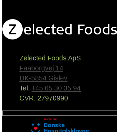
Zelected Foods ApS
Faaborgvej 14
DK-5854 Gislev
Tel:
+45 65 30 35 94
CVR: 27970990