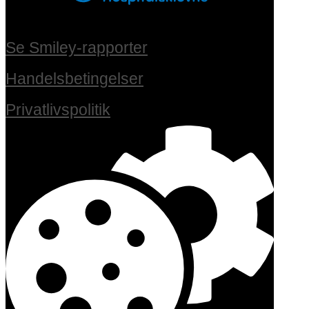
Se Smiley-rapporter
Handelsbetingelser
Privatlivspolitik