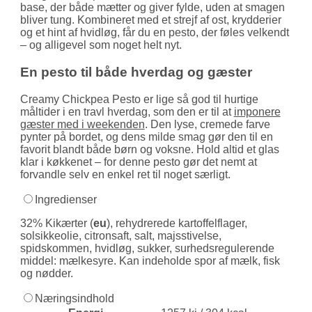
base, der både mætter og giver fylde, uden at smagen
bliver tung. Kombineret med et strejf af ost, krydderier
og et hint af hvidløg, får du en pesto, der føles velkendt
– og alligevel som noget helt nyt.
En pesto til både hverdag og gæster
Creamy Chickpea Pesto er lige så god til hurtige
måltider i en travl hverdag, som den er til at
imponere
gæster med i weekenden
. Den lyse, cremede farve
pynter på bordet, og dens milde smag gør den til en
favorit blandt både børn og voksne. Hold altid et glas
klar i køkkenet – for denne pesto gør det nemt at
forvandle selv en enkel ret til noget særligt.
Ingredienser
32% Kikærter (
eu
), rehydrerede kartoffelflager,
solsikkeolie, citronsaft, salt, majsstivelse,
spidskommen, hvidløg, sukker, surhedsregulerende
middel: mælkesyre. Kan indeholde spor af mælk, fisk
og nødder.
Næringsindhold