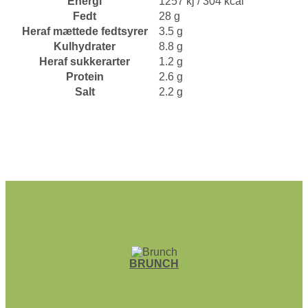
Energi
1257 kj / 304 kcal
Fedt
28 g
Heraf mættede fedtsyrer
3.5 g
Kulhydrater
8.8 g
Heraf sukkerarter
1.2 g
Protein
2.6 g
Salt
2.2 g
BRUNCH