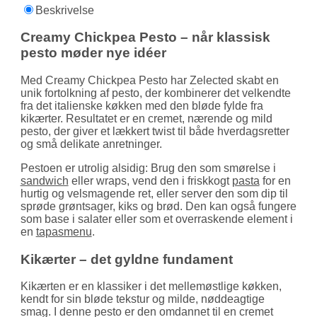
Beskrivelse
Creamy Chickpea Pesto – når klassisk
pesto møder nye idéer
Med Creamy Chickpea Pesto har Zelected skabt en
unik fortolkning af pesto, der kombinerer det velkendte
fra det italienske køkken med den bløde fylde fra
kikærter. Resultatet er en cremet, nærende og mild
pesto, der giver et lækkert twist til både hverdagsretter
og små delikate anretninger.
Pestoen er utrolig alsidig: Brug den som smørelse i
sandwich
eller wraps, vend den i friskkogt
pasta
for en
hurtig og velsmagende ret, eller server den som dip til
sprøde grøntsager, kiks og brød. Den kan også fungere
som base i salater eller som et overraskende element i
en
tapasmenu
.
Kikærter – det gyldne fundament
Kikærten er en klassiker i det mellemøstlige køkken,
kendt for sin bløde tekstur og milde, nøddeagtige
smag. I denne pesto er den omdannet til en cremet