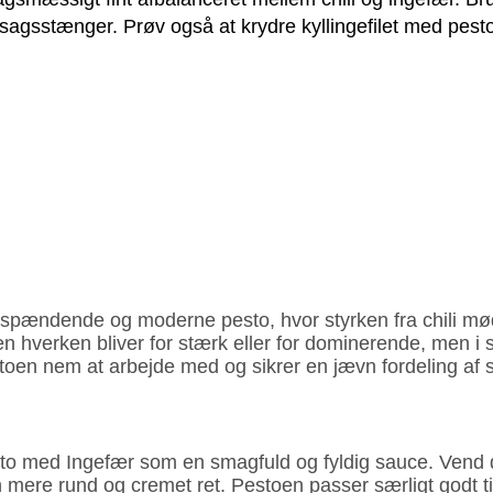
røntsagsstænger. Prøv også at krydre kyllingefilet med pe
spændende og moderne pesto, hvor styrken fra chili møde
n hverken bliver for stærk eller for dominerende, men i s
toen nem at arbejde med og sikrer en jævn fordeling a
sto med Ingefær som en smagfuld og fyldig sauce. Vend de
mere rund og cremet ret. Pestoen passer særligt godt til 