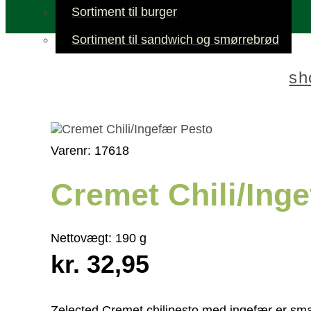
Sortiment til burger
Sortiment til sandwich og smørrebrød
sh
Varenr: 17618
Cremet Chili/Ing
Nettovægt:
190 g
kr. 32,95
Zelected Cremet chilipesto med ingefær er sm