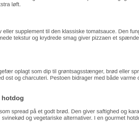
tra løft.
iv eller supplement til den klassiske tomatsauce. Den 
mede tekstur og krydrede smag giver pizzaen et spændend
ngefær oplagt som dip til grøntsagsstænger, brød eller 
ed ost og charcuteri. Pestoen bidrager med både varme
t hotdog
om spread på et godt brød. Den giver saftighed og karakte
, svinekød og vegetariske alternativer. I en gourmet hotdo