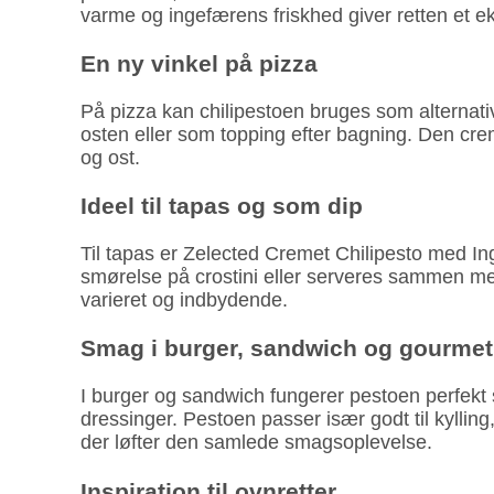
varme og ingefærens friskhed giver retten et eks
En ny vinkel på pizza
På pizza kan chilipestoen bruges som alternat
osten eller som topping efter bagning. Den cre
og ost.
Ideel til tapas og som dip
Til tapas er Zelected Cremet Chilipesto med I
smørelse på crostini eller serveres sammen m
varieret og indbydende.
Smag i burger, sandwich og gourme
I burger og sandwich fungerer pestoen perfekt s
dressinger. Pestoen passer især godt til kylling
der løfter den samlede smagsoplevelse.
Inspiration til ovnretter