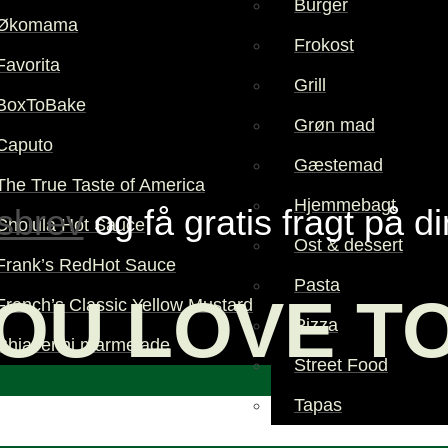
Burger
Økomama
Frokost
Favorita
Grill
BoxToBake
Grøn mad
Caputo
Gæstemad
The True Taste of America
Hjemmebagt
sbrev
og få gratis fragt på d
Cholula Hot Sauce
Ost & dessert
Frank’s RedHot Sauce
Pasta
OU LOVE T
French’s Classic Yellow Mustard
Pizza
Chiaverini marmelade
Street Food
Tapas