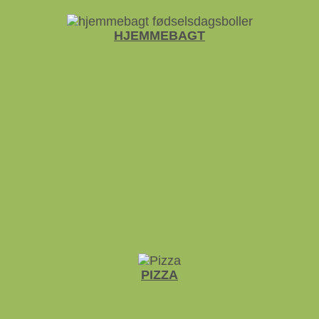
HJEMME­BAGT
PIZZA