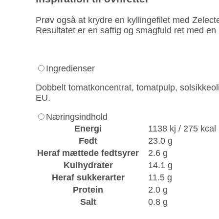
Prøv også at krydre en kyllingefilet med Zelec
Resultatet er en saftig og smagfuld ret med en
Ingredienser
Dobbelt tomatkoncentrat, tomatpulp, solsikkeolie
EU.
Næringsindhold
Energi
1138 kj / 275 kcal
Fedt
23.0 g
Heraf mættede fedtsyrer
2.6 g
Kulhydrater
14.1 g
Heraf sukkerarter
11.5 g
Protein
2.0 g
Salt
0.8 g