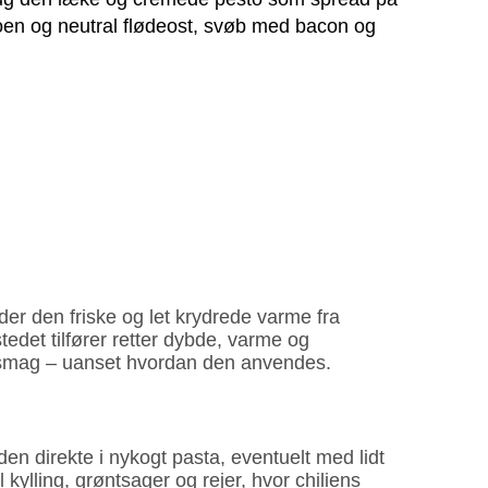
stoen og neutral flødeost, svøb med bacon og
r den friske og let krydrede varme fra
tedet tilfører retter dybde, varme og
f smag – uanset hvordan den anvendes.
n direkte i nykogt pasta, eventuelt med lidt
kylling, grøntsager og rejer, hvor chiliens