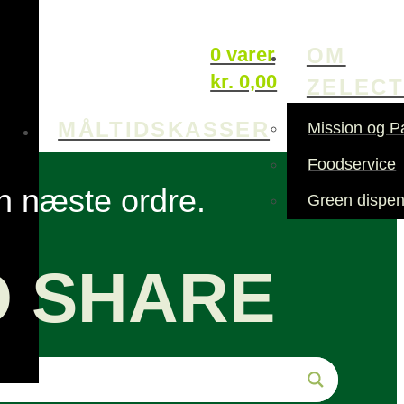
OM
0 varer
kr.
0,00
ZELEC
MÅLTIDSKASSER
Mission og P
Foodservice
in næste ordre.
Green dispen
O SHARE