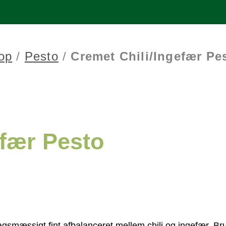
op
/
Pesto
/
Cremet Chili/Ingefær Pe
efær Pesto
agsmæssigt fint afbalanceret mellem chili og ingefær. 