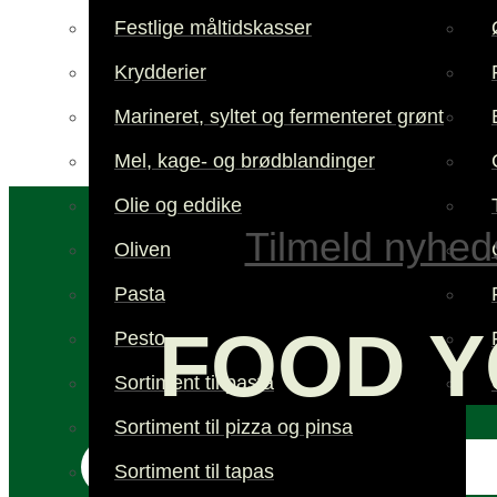
Festlige måltidskasser
Krydderier
Marineret, syltet og fermenteret grønt
Mel, kage- og brødblandinger
Olie og eddike
Tilmeld nyhed
Oliven
Pasta
FOOD Y
Pesto
Sortiment til pasta
Sortiment til pizza og pinsa
Sortiment til tapas