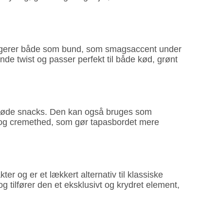
fungerer både som bund, som smagsaccent under
e twist og passer perfekt til både kød, grønt
sprøde snacks. Den kan også bruges som
 og cremethed, som gør tapasbordet mere
r og er et lækkert alternativ til klassiske
g tilfører den et eksklusivt og krydret element,