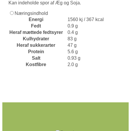
Kan indeholde spor af Æg og Soja.
Næringsindhold
Energi
1560 kj / 367 kcal
Fedt
0.9 g
Heraf mættede fedtsyrer
0.4 g
Kulhydrater
83 g
Heraf sukkerarter
47 g
Protein
5.6 g
Salt
0.93 g
Kostfibre
2.0 g