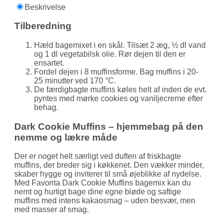
Beskrivelse
Tilberedning
Hæld bagemixet i en skål. Tilsæt 2 æg, ½ dl vand
og 1 dl vegetabilsk olie. Rør dejen til den er
ensartet.
Fordel dejen i 8 muffinsforme. Bag muffins i 20-
25 minutter ved 170 °C.
De færdigbagte muffins køles helt af inden de evt.
pyntes med mørke cookies og vaniljecreme efter
behag.
Dark Cookie Muffins – hjemmebag på den
nemme og lækre måde
Der er noget helt særligt ved duften af friskbagte
muffins, der breder sig i køkkenet. Den vækker minder,
skaber hygge og inviterer til små øjeblikke af nydelse.
Med Favorita Dark Cookie Muffins bagemix kan du
nemt og hurtigt bage dine egne bløde og saftige
muffins med intens kakaosmag – uden besvær, men
med masser af smag.