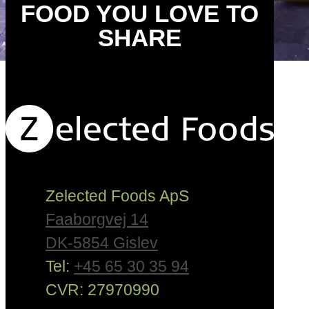
FOOD YOU LOVE TO
SHARE
Zelected Foods ApS
Faaborgvej 14
DK-5854 Gislev
Tel:
+45 65 30 35 94
CVR: 27970990