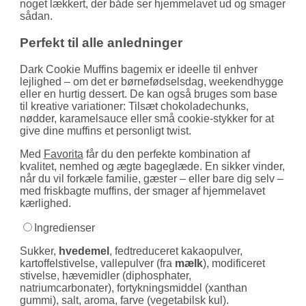
noget lækkert, der både ser hjemmelavet ud og smager
sådan.
Perfekt til alle anledninger
Dark Cookie Muffins bagemix er ideelle til enhver
lejlighed – om det er børnefødselsdag, weekendhygge
eller en hurtig dessert. De kan også bruges som base
til kreative variationer: Tilsæt chokoladechunks,
nødder, karamelsauce eller små cookie-stykker for at
give dine muffins et personligt twist.
Med
Favorita
får du den perfekte kombination af
kvalitet, nemhed og ægte bageglæde. En sikker vinder,
når du vil forkæle familie, gæster – eller bare dig selv –
med friskbagte muffins, der smager af hjemmelavet
kærlighed.
Ingredienser
Sukker,
hvedemel
, fedtreduceret kakaopulver,
kartoffelstivelse, vallepulver (fra
mælk
), modificeret
stivelse, hævemidler (diphosphater,
natriumcarbonater), fortykningsmiddel (xanthan
gummi), salt, aroma, farve (vegetabilsk kul).