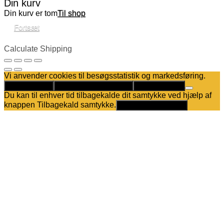
Din kurv
Din kurv er tom
Til shop
Fortsæt
Calculate Shipping
Vi anvender cookies til besøgsstatistik og markedsføring.
Det er helt OK
Kun nødvendige cookies
Privatlivspolitik
Du kan til enhver tid tilbagekalde dit samtykke ved hjælp af
knappen Tilbagekald samtykke.
Tilbagekald samtykke