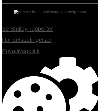
Se Smiley-rapporter
Handelsbetingelser
Privatlivspolitik