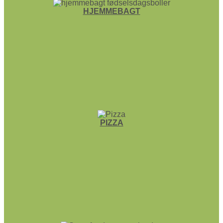
HJEMME­BAGT
PIZZA