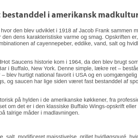
st bestand­del i amerikansk madkultu
hvor den blev udviklet i 1918 af Jacob Frank sammen med
en dens karak­teris­tiske varme og smag. Opskriften er, 
ombina­tionen af cayenne­peber, eddike, vand, salt og hv
ot Saucens historie kom i 1964, da den blev brugt som h
r i Buffalo, New York. Denne simple, lækre ret – beståen
– blev hurtigt national favorit i USA og en uom­gængelig 
g saucen har lige siden været fast bestand­del af sport
isk på hylden i de amerikan­ske køk­kener, fra profes­sio­
et om det er i den klas­siske Buffalo Wings-opskrift eller s
på talrige måder i mad­lavningen.
e, salt, modificeret majsstivelse, grillet hvidløgspuré, hv