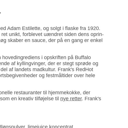
r
 Adam Estilette, og solgt i flaske fra 1920.
ret unikt, forblevet uændret siden dens oprin­
idløg skaber en sauce, der på en gang er enkel
oved­ingre­diens i opskriften på Buffalo
de af kylling­vinger, der er stegt sprøde og
del af landets mad­kultur. Frank's RedHot
s­begiven­heder og fest­måltider over hele
nelle restau­ranter til hjemme­kokke, der
om en kreativ til­føjelse til
nye retter
. Frank's
idløgspulver, limejuice koncentrat,