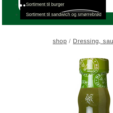
Sortiment til burger
Sortiment til sandwich og smørrebrød
shop
/
Dressing, sa