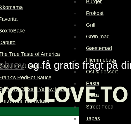
Burger
Økomama
Frokost
Favorita
Grill
BoxToBake
Grøn mad
Caputo
Gæstemad
The True Taste of America
Hjemmebagt
sbrev
og få gratis fragt på d
Cholula Hot Sauce
Ost & dessert
Frank’s RedHot Sauce
Pasta
YOU LOVE TO
French’s Classic Yellow Mustard
Pizza
Chiaverini marmelade
Street Food
Tapas