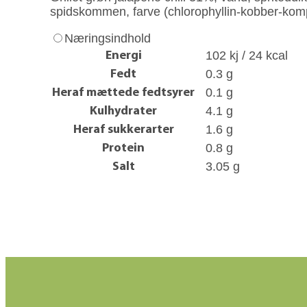
spidskommen, farve (chlorophyllin‐kobber‐kom
Næringsindhold
102 kj / 24 kcal
Energi
0.3 g
Fedt
0.1 g
Heraf mættede fedtsyrer
4.1 g
Kulhydrater
1.6 g
Heraf sukkerarter
0.8 g
Protein
3.05 g
Salt