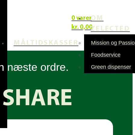
OM
0 varer
kr.
0,00
ZELECTED
MÅLTIDSKASSER
Mission og Passi
Foodservice
in næste ordre.
Green dispenser
 SHARE