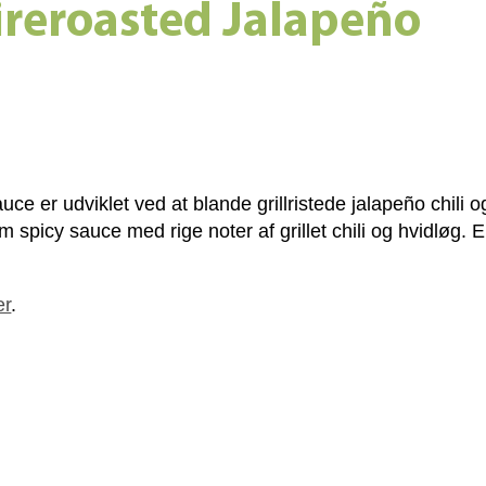
ireroasted Jalapeño
 er udviklet ved at blande grill­ristede jalapeño chili og
picy sauce med rige noter af grillet chili og hvidløg. En fan
er
.