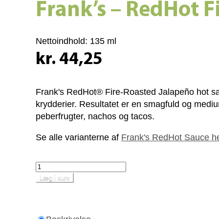
Frank’s – RedHot F
Nettoindhold:
135 ml
kr. 44,25
Frank's RedHot® Fire‐Roasted Jalapeño hot sauce
kryd­derier. Resultatet er en smagfuld og medium s
peber­frugter, nachos og tacos.
Se alle varianterne af
Frank's RedHot Sauce h
Læg i kurv