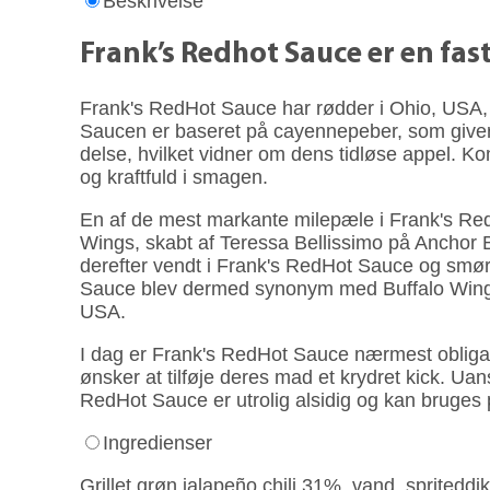
Beskrivelse
Frank’s Redhot Sauce er en fa
Frank's RedHot Sauce har rødder i Ohio, USA, 
Saucen er baseret på cayenne­peber, som giver d
delse, hvilket vidner om dens tidløse appel. K
og kraft­fuld i smagen.
En af de mest markante milepæle i Frank's RedH
Wings, skabt af Teressa Bellissimo på Anchor Ba
derefter vendt i Frank's RedHot Sauce og smør 
Sauce blev dermed synonym med Buffalo Wings, o
USA.
I dag er Frank's RedHot Sauce nærmest obliga­tor
ønsker at tilføje deres mad et krydret kick. Uans
RedHot Sauce er utrolig alsidig og kan bruges 
Ingredienser
Grillet grøn jalapeño chili 31%, vand, spriteddik