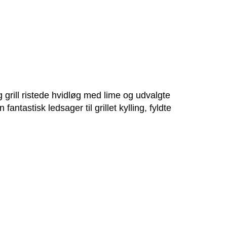
 grill ristede hvidløg med lime og udvalgte
tastisk ledsager til gril­let kyl­ling, fyldte