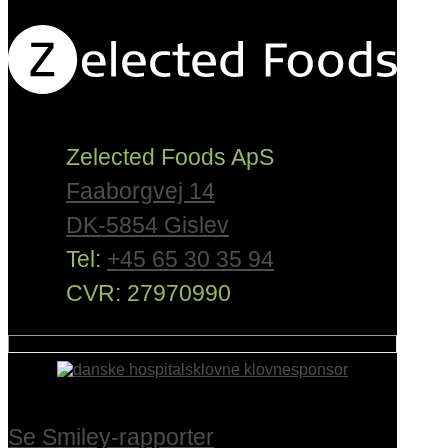
Zelected Foods ApS
Faaborgvej 14
DK-5854 Gislev
Tel:
+45 65 30 35 94
CVR: 27970990
Se Smiley-rapporter