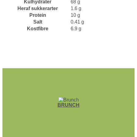
Kulhydrater
68 g
Heraf sukkerarter
1.6 g
Protein
10 g
Salt
0.41 g
Kostfibre
6.9 g
BRUNCH