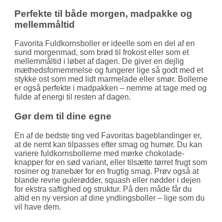
Perfekte til både morgen, madpakke og
mellemmåltid
Favorita Fuldkornsboller er ideelle som en del af en
sund morgenmad, som brød til frokost eller som et
mellemmåltid i løbet af dagen. De giver en dejlig
mætheds­fornemmelse og fungerer lige så godt med et
stykke ost som med lidt marmelade eller smør. Bollerne
er også perfekte i madpakken – nemme at tage med og
fulde af energi til resten af dagen.
Gør dem til dine egne
En af de bedste ting ved Favoritas bageblandinger er,
at de nemt kan tilpasses efter smag og humør. Du kan
variere fuldkorns­bollerne med mørke chokolade­
knapper for en sød variant, eller tilsætte tørret frugt som
rosiner og tranebær for en frugtig smag. Prøv også at
blande revne gulerødder, squash eller nødder i dejen
for ekstra saftighed og struktur. På den måde får du
altid en ny version af dine yndlingsboller – lige som du
vil have dem.