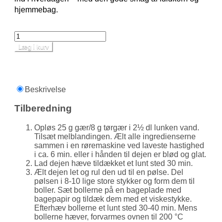
hjemmebag.
Læg i kurv
Beskrivelse
Tilberedning
Opløs 25 g gær/8 g tørgær i 2½ dl lunken vand.
Tilsæt melblandingen. Ælt alle ingredi­enserne
sammen i en røremaskine ved laveste hastighed
i ca. 6 min. eller i hånden til dejen er blød og glat.
Lad dejen hæve tildækket et lunt sted 30 min.
Ælt dejen let og rul den ud til en pølse. Del
pølsen i 8-10 lige store stykker og form dem til
boller. Sæt bollerne på en bageplade med
bagepapir og tildæk dem med et viskestykke.
Efterhæv bollerne et lunt sted 30-40 min. Mens
bollerne hæver, forvarmes ovnen til 200 °C