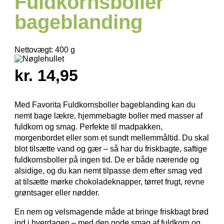
Fuldkornsboller
bageblanding
Nettovægt:
400 g
kr. 14,95
Med Favorita Fuldkornsboller bageblanding kan du
nemt bage lækre, hjemme­bagte boller med masser af
fuldkorn og smag. Perfekte til madpakken,
morgenbordet eller som et sundt mellem­måltid. Du skal
blot tilsætte vand og gær – så har du friskbagte, saftige
fuldkorns­boller på ingen tid. De er både nærende og
alsidige, og du kan nemt tilpasse dem efter smag ved
at tilsætte mørke chokolade­knapper, tørret frugt, revne
grøntsager eller nødder.
En nem og velsmagende måde at bringe friskbagt brød
ind i hverdagen – med den gode smag af fuldkorn og