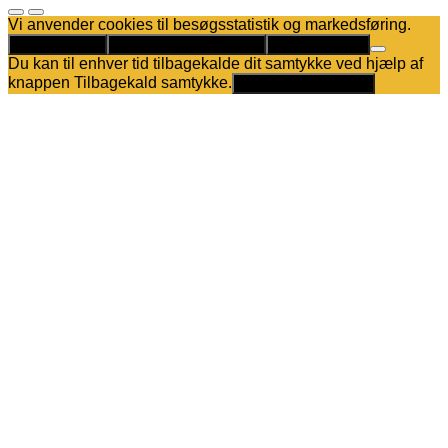
Vi anvender cookies til besøgsstatistik og markedsføring.
Det er helt OK
Kun nødvendige cookies
Privatlivspolitik
Du kan til enhver tid tilbagekalde dit samtykke ved hjælp af
knappen Tilbagekald samtykke.
Tilbagekald samtykke