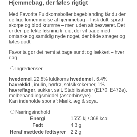
Hjemmebag, der føles rigtigt
Med Favorita Fuldkornsboller bageblanding får du den
dejlige fornemmelse af
hjemmebag
– frisk duft, sprød
skorpe og blød krumme – men uden alt besværet. Det
er den perfekte løsning til dig, der vil bage med
omtanke og samtidig nyde noget, der både smager og
føles godt.
Favorita gør det nemt at bage sundt og lækkert – hver
dag.
Ingredienser
hvedemel
, 22,8% fuldkorns
hvedemel
, 6,4%
havreklid
, inulin, hørfrø, solsikkekerner, 1%
havreflager
, sukker, salt, Stabilisatorer (E170, E472e),
melbehandlingsmiddel (ascorbinsyre).
Kan indeholde spor af: Mælk, æg & soya.
Næringsindhold
Energi
1555 kj / 368 kcal
Fedt
4.3 g
Heraf mættede fedtsyrer
2.2 g