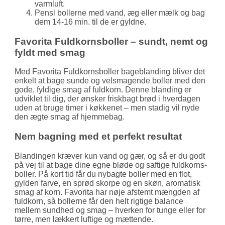
varmluft.
Pensl bollerne med vand, æg eller mælk og bag
dem 14-16 min. til de er gyldne.
Favorita Fuldkornsboller – sundt, nemt og
fyldt med smag
Med Favorita Fuldkornsboller bageblanding bliver det
enkelt at bage sunde og velsmagende boller med den
gode, fyldige smag af fuldkorn. Denne blanding er
udviklet til dig, der ønsker friskbagt brød i hverdagen
uden at bruge timer i køkkenet – men stadig vil nyde
den ægte smag af hjemmebag.
Nem bagning med et perfekt resultat
Blandingen kræver kun vand og gær, og så er du godt
på vej til at bage dine egne bløde og saftige fuldkorns­
boller. På kort tid får du nybagte boller med en flot,
gylden farve, en sprød skorpe og en skøn, aromatisk
smag af korn. Favorita har nøje afstemt mængden af
fuldkorn, så bollerne får den helt rigtige balance
mellem sundhed og smag – hverken for tunge eller for
tørre, men lækkert luftige og mættende.