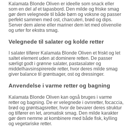
Kalamata Blonde Oliven er ideelle som snack eller
som en del af et tapasbord. Den milde og friske smag
gør dem velegnede til både børn og voksne og passer
perfekt sammen med ost, charcuteri, brød og dips.
Server dem alene eller mariner dem let med olivenolie
og urter for ekstra smag.
Velegnede til salater og kolde retter
I salater tilfører Kalamata Blonde Oliven et friskt og let
saltet element uden at dominere retten. De passer
særligt godt i grønne salater, pastasalater og
middelhavsinspirerede retter, hvor deres milde smag
giver balance til grøntsager, ost og dressinger.
Anvendelse i varme retter og bagning
Kalamata Blonde Oliven kan også bruges i varme
retter og bagning. De er velegnede i ovnretter, focaccia,
brød og grøntsagsretter, hvor de bevarer deres struktur
og tilfører en let, aromatisk smag. Den milde karakter
gør dem nemme at kombinere med både fisk, kylling
og vegetariske retter.