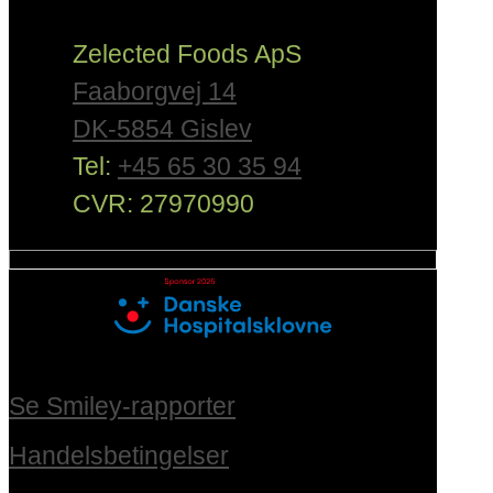
Zelected Foods ApS
Faaborgvej 14
DK-5854 Gislev
Tel:
+45 65 30 35 94
CVR: 27970990
Se Smiley-rapporter
Handelsbetingelser