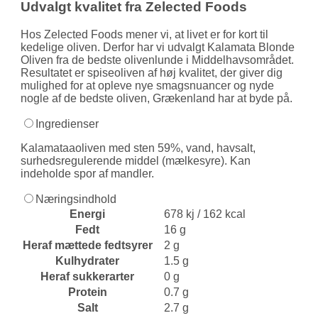
Udvalgt kvalitet fra Zelected Foods
Hos Zelected Foods mener vi, at livet er for kort til
kedelige oliven. Derfor har vi udvalgt Kalamata Blonde
Oliven fra de bedste olivenlunde i Middelhavsområdet.
Resultatet er spiseoliven af høj kvalitet, der giver dig
mulighed for at opleve nye smagsnuancer og nyde
nogle af de bedste oliven, Grækenland har at byde på.
Ingredienser
Kalamataaoliven med sten 59%, vand, havsalt,
surhedsregulerende middel (mælkesyre). Kan
indeholde spor af mandler.
Næringsindhold
Energi
678 kj / 162 kcal
Fedt
16 g
Heraf mættede fedtsyrer
2 g
Kulhydrater
1.5 g
Heraf sukkerarter
0 g
Protein
0.7 g
Salt
2.7 g