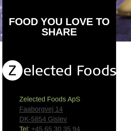
FOOD YOU LOVE TO
SHARE
Zelected Foods ApS
Faaborgvej 14
DK-5854 Gislev
Tel:
+45 65 30 35 94