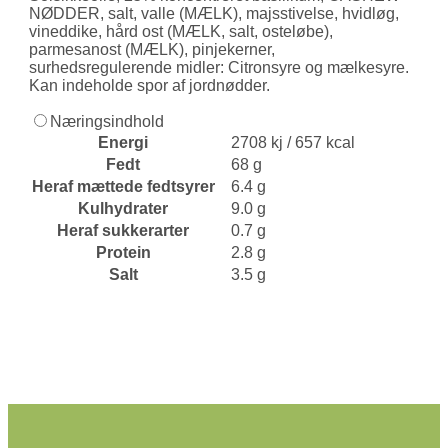
NØDDER, salt, valle (MÆLK), majsstivelse, hvidløg,
vineddike, hård ost (MÆLK, salt, osteløbe),
parmesanost (MÆLK), pinjekerner,
surhedsregulerende midler: Citronsyre og mælkesyre.
Kan indeholde spor af jordnødder.
Næringsindhold
Energi
2708 kj / 657 kcal
Fedt
68 g
Heraf mættede fedtsyrer
6.4 g
Kulhydrater
9.0 g
Heraf sukkerarter
0.7 g
Protein
2.8 g
Salt
3.5 g