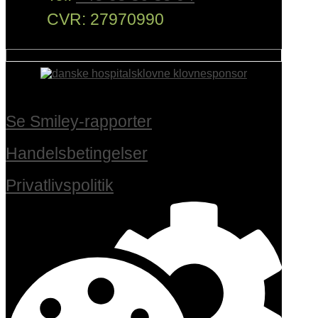
CVR: 27970990
Se Smiley-rapporter
Handelsbetingelser
Privatlivspolitik