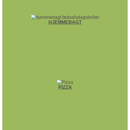
HJEMME­BAGT
PIZZA