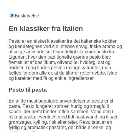
Beskrivelse
En klassiker fra Italien
Pesto er en elsket klassiker fra det italienske køkken
og kendetegnes ved sin intense smag, friske aroma og
alsidige anvendelse. Oprindeligt stammer pesto fra
Ligurien, hvor den traditionelle grønne pesto blev
fremstillet af basilikum, olivenolie, hvidløg, ost og
nødder. I dag findes pesto i mange varianter, men
fælles for dem alle er, at de tilfører retter dybde, fylde
og karakter med få og enkle ingredienser.
Pesto til pasta
En af de mest populære anvendelser af pesto er til
pasta. Pesto fungerer som en hurtig og smagfuld
sauce, der nemt binder retten sammen. Vend den i
nykogt pasta, eventuelt med lidt pastavand, og tilsæt
grøntsager, kylling, fisk eller rejer. Resultatet er en
fyldig og aromatisk pastaret, der både er enkel og