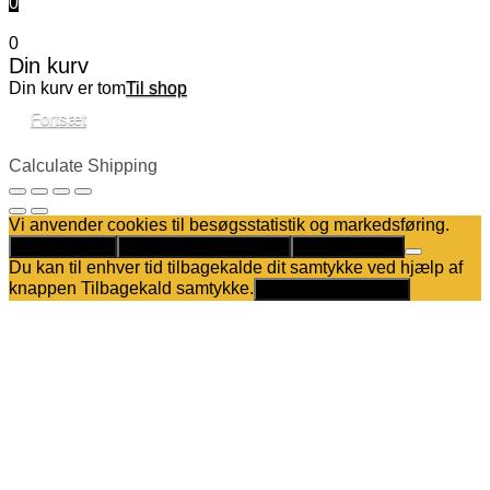
0
0
Din kurv
Din kurv er tom
Til shop
Fortsæt
Calculate Shipping
Vi anvender cookies til besøgsstatistik og markedsføring.
Det er helt OK
Kun nødvendige cookies
Privatlivspolitik
Du kan til enhver tid tilbagekalde dit samtykke ved hjælp af
knappen Tilbagekald samtykke.
Tilbagekald samtykke