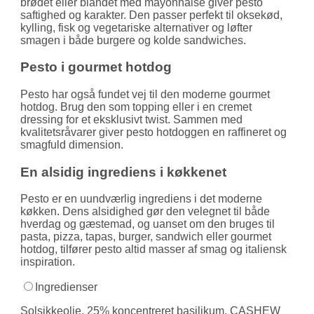
brødet eller blandet med mayonnaise giver pesto
saftighed og karakter. Den passer perfekt til oksekød,
kylling, fisk og vegetariske alternativer og løfter
smagen i både burgere og kolde sandwiches.
Pesto i gourmet hotdog
Pesto har også fundet vej til den moderne gourmet
hotdog. Brug den som topping eller i en cremet
dressing for et eksklusivt twist. Sammen med
kvalitetsråvarer giver pesto hotdoggen en raffineret og
smagfuld dimension.
En alsidig ingrediens i køkkenet
Pesto er en uundværlig ingrediens i det moderne
køkken. Dens alsidighed gør den velegnet til både
hverdag og gæstemad, og uanset om den bruges til
pasta, pizza, tapas, burger, sandwich eller gourmet
hotdog, tilfører pesto altid masser af smag og italiensk
inspiration.
Ingredienser
Solsikkeolie, 25% koncentreret basilikum, CASHEW