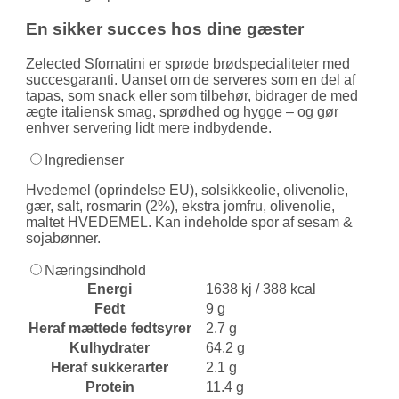
En sikker succes hos dine gæster
Zelected Sfornatini er sprøde brødspecialiteter med
succesgaranti. Uanset om de serveres som en del af
tapas, som snack eller som tilbehør, bidrager de med
ægte italiensk smag, sprødhed og hygge – og gør
enhver servering lidt mere indbydende.
Ingredienser
Hvedemel (oprindelse EU), solsikkeolie, olivenolie,
gær, salt, rosmarin (2%), ekstra jomfru, olivenolie,
maltet HVEDEMEL. Kan indeholde spor af sesam &
sojabønner.
Næringsindhold
Energi
1638 kj / 388 kcal
Fedt
9 g
Heraf mættede fedtsyrer
2.7 g
Kulhydrater
64.2 g
Heraf sukkerarter
2.1 g
Protein
11.4 g