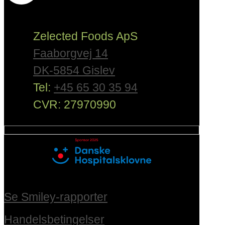
Zelected Foods ApS
Faaborgvej 14
DK-5854 Gislev
Tel:
+45 65 30 35 94
CVR: 27970990
Se Smiley-rapporter
Handelsbetingelser