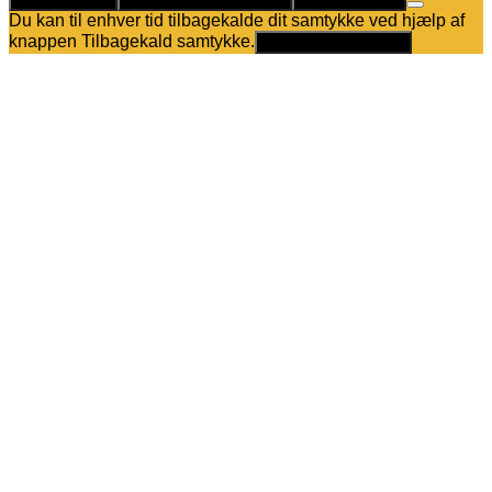
Du kan til enhver tid tilbagekalde dit samtykke ved hjælp af
knappen Tilbagekald samtykke.
Tilbagekald samtykke