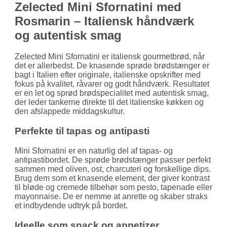
Zelected Mini Sfornatini med
Rosmarin – Italiensk håndværk
og autentisk smag
Zelected Mini Sfornatini er italiensk gourmetbrød, når
det er allerbedst. De knasende sprøde brødstænger er
bagt i Italien efter originale, italienske opskrifter med
fokus på kvalitet, råvarer og godt håndværk. Resultatet
er en let og sprød brødspecialitet med autentisk smag,
der leder tankerne direkte til det italienske køkken og
den afslappede middagskultur.
Perfekte til tapas og antipasti
Mini Sfornatini er en naturlig del af tapas- og
antipastibordet. De sprøde brødstænger passer perfekt
sammen med oliven, ost, charcuteri og forskellige dips.
Brug dem som et knasende element, der giver kontrast
til bløde og cremede tilbehør som pesto, tapenade eller
mayonnaise. De er nemme at anrette og skaber straks
et indbydende udtryk på bordet.
Ideelle som snack og appetizer