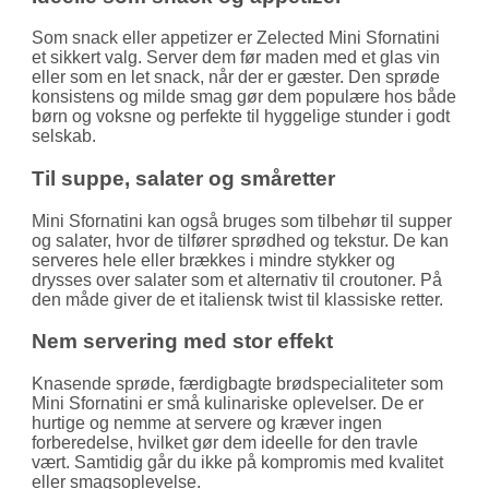
Som snack eller appetizer er Zelected Mini Sfornatini
et sikkert valg. Server dem før maden med et glas vin
eller som en let snack, når der er gæster. Den sprøde
konsistens og milde smag gør dem populære hos både
børn og voksne og perfekte til hyggelige stunder i godt
selskab.
Til suppe, salater og småretter
Mini Sfornatini kan også bruges som tilbehør til supper
og salater, hvor de tilfører sprødhed og tekstur. De kan
serveres hele eller brækkes i mindre stykker og
drysses over salater som et alternativ til croutoner. På
den måde giver de et italiensk twist til klassiske retter.
Nem servering med stor effekt
Knasende sprøde, færdigbagte brødspecialiteter som
Mini Sfornatini er små kulinariske oplevelser. De er
hurtige og nemme at servere og kræver ingen
forberedelse, hvilket gør dem ideelle for den travle
vært. Samtidig går du ikke på kompromis med kvalitet
eller smagsoplevelse.