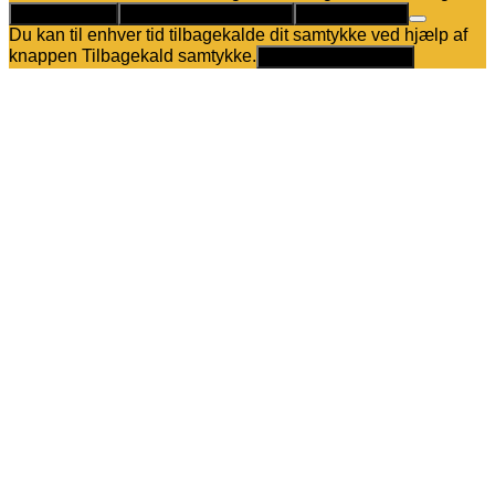
Det er helt OK
Kun nødvendige cookies
Privatlivspolitik
Du kan til enhver tid tilbagekalde dit samtykke ved hjælp af
knappen Tilbagekald samtykke.
Tilbagekald samtykke