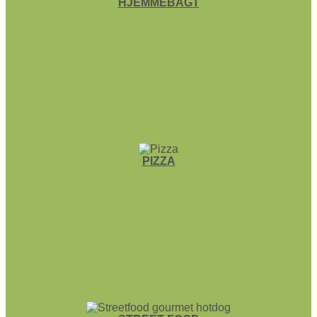
HJEMME­BAGT
PIZZA