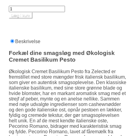
Læg i kurv
Beskrivelse
Forkæl dine smagsløg med Økologisk
Cremet Basilikum Pesto
Økologisk Cremet Basilikum Pesto fra Zelected er
fremstillet med store mængder frisk italiensk basilikum,
som giver en autentisk smags­oplevelse. Den klas­siske
italienske basilikum, med sine store grønne blade og
hvide blomster, har en markant aromatisk smag med et
strejf af peber, mynte og en anelse nellike. Sammen
med nøje udvalgte ingredienser som cashew­nødder
og den gode italienske ost, opnår pestoen en lækker,
fyldig og cremede tekstur, der gør smags­oplevelsen
helt unik. En af de mest kendte italienske oste,
Pecorino Romano, bidrager med karakteristisk smag
og fylde. Pecorino Romano, lavet af fåremælk fra