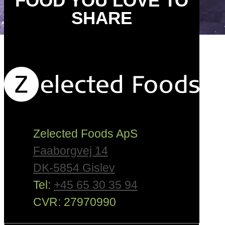
FOOD YOU LOVE TO
SHARE
Zelected Foods ApS
Faaborgvej 14
DK-5854 Gislev
Tel:
+45 65 30 35 94
CVR: 27970990