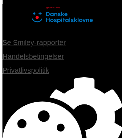
Se Smiley-rapporter
Handelsbetingelser
Privatlivspolitik