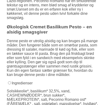
Lazio-regionen. Pecorino Romano har en smuldrende
tekstur og en intens, men blød smag af krydderier og
smør.Uanset om du er en erfaren kok eller ny i
køkkenet, vil denne pesto uden tvivl forkæle dine
smagsløg.
Økologisk Cremet Basilikum Pesto – en
alsidig smagsgiver
Denne pesto er utrolig alsidig og kan bruges på mange
måder. Den fungerer både som en smørbar pasta, som
dressing til salater, marinade til kød og fisk, eller som
en lækker sauce til pasta. Brug den på frisk­bagt brød
eller som fyld i en sandwich med eksempelvis skinke
eller kylling. Den gør sig også godt som dip til
grøntsags­stænger eller sammen med rustik grissini.
Kun din egen fantasi sætter grænser for, hvordan du
kan bruge denne pesto i dine måltider.
Ingredienser
Solsikkeolie*, basilikum* 32,5%, vand,
CASHEWNØDDER*, brun sukker*,
MÆLKEPROTEIN*, salt, Pecorino Romano ost*
(FÅREMÆLK* , salt, osteløbe), majsstivelse*, hvidløg*.