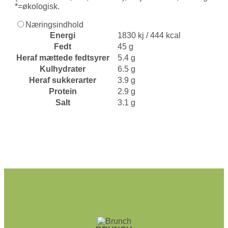
*=økologisk.
Næringsindhold
Energi
1830 kj / 444 kcal
Fedt
45 g
Heraf mættede fedtsyrer
5.4 g
Kulhydrater
6.5 g
Heraf sukkerarter
3.9 g
Protein
2.9 g
Salt
3.1 g