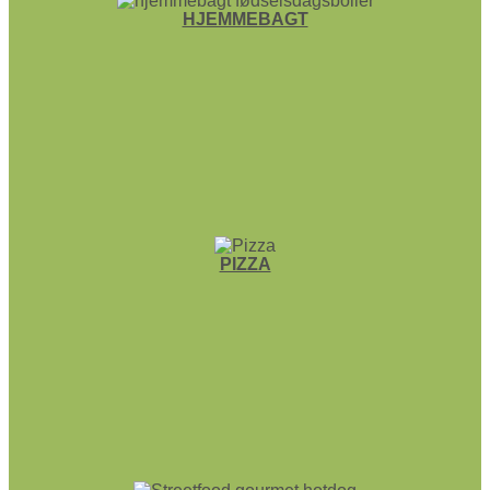
HJEMME­BAGT
PIZZA