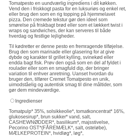
Tomatpesto en uundværlig ingrediens i dit køkken.
Vend den i friskkogt pasta for en luksuriøs og enkel ret,
eller brug den som en rig topping på hjemmelavet
pizza. Den cremede tekstur gør den ideel som
smørelse på friskbagt brød eller som et lækkert twist i
wraps og sandwiches, der kan serveres til både
hverdag og festlige lejligheder.
Til kødretter er denne pesto en fremragende tilføjelse.
Brug den som marinade eller glasering for at give
dybde og karakter til grillet kylling, svinekød eller
endda bagt fisk. Prøv den også som en del af fyldet i
roulader eller som en smagfuld dip, der bringer
variation til enhver anretning. Uanset hvordan du
bruger den, tilfører Cremet Tomatpesto en unik,
uimodståelig og autentisk smag til dine måltider, som
gør dem mindeværdige.
Ingredienser
Tomatpulp* 35%, solsikkeolie*, tomatkoncentrat* 16%,
glukosesirup*, brun sukker* vand, salt,
CASHEWNØDDER*, basilikum*, majsstivelse,
Pecorino OST*(FÅREMÆLK*, salt, osteløbe),
MÆLKEPROTEIN*, hvidløg*, løg*,