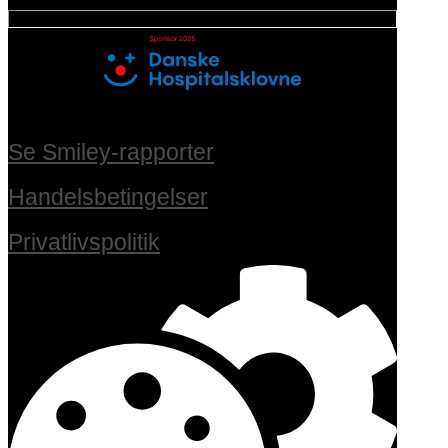
Se Smiley-rapporter
Handelsbetingelser
Privatlivspolitik