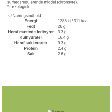
surhedsregulerende middel (citronsyre).
*= økologisk
Næringsindhold
Energi
1288 kj / 311 kcal
Fedt
26 g
Heraf mættede fedtsyrer
3.3 g
Kulhydrater
16.4 g
Heraf sukkerarter
9.3 g
Protein
2.4 g
Salt
2.6 g