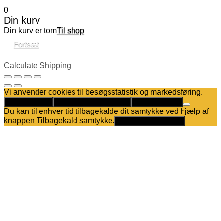
0
Din kurv
Din kurv er tom
Til shop
Fortsæt
Calculate Shipping
Vi anvender cookies til besøgsstatistik og markedsføring.
Det er helt OK
Kun nødvendige cookies
Privatlivspolitik
Du kan til enhver tid tilbagekalde dit samtykke ved hjælp af
knappen Tilbagekald samtykke.
Tilbagekald samtykke