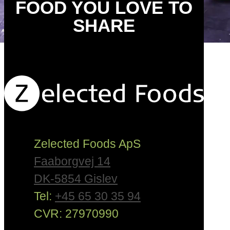
FOOD YOU LOVE TO
SHARE
Zelected Foods ApS
Faaborgvej 14
DK-5854 Gislev
Tel:
+45 65 30 35 94
CVR: 27970990