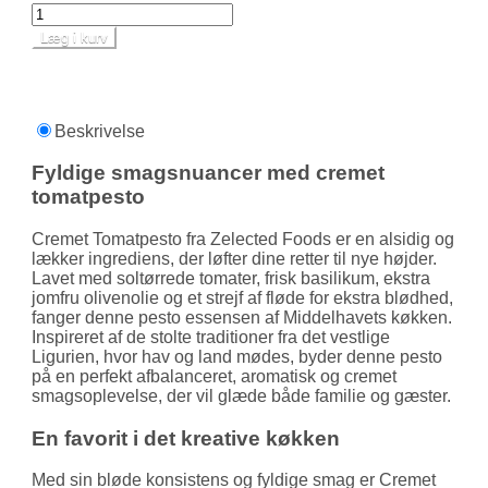
Læg i kurv
Beskrivelse
Fyldige smagsnuancer med cremet
tomatpesto
Cremet Tomatpesto fra Zelected Foods er en alsidig og
lækker ingrediens, der løfter dine retter til nye højder.
Lavet med soltørrede tomater, frisk basilikum, ekstra
jomfru olivenolie og et strejf af fløde for ekstra blødhed,
fanger denne pesto essensen af Middel­havets køkken.
Inspireret af de stolte traditioner fra det vestlige
Ligurien, hvor hav og land mødes, byder denne pesto
på en perfekt afbalanceret, aromatisk og cremet
smags­oplevelse, der vil glæde både familie og gæster.
En favorit i det kreative køkken
Med sin bløde konsistens og fyldige smag er Cremet