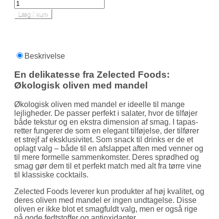
Læg i kurv
Beskrivelse
En delikatesse fra Zelected Foods:
Økologisk oliven med mandel
Økologisk oliven med mandel er ideelle til mange
lejligheder. De passer perfekt i salater, hvor de tilføjer
både tekstur og en ekstra dimension af smag. I tapas-
retter fungerer de som en elegant tilføjelse, der tilfører
et strejf af eksklusivitet. Som snack til drinks er de et
oplagt valg – både til en afslappet aften med venner og
til mere formelle sammen­komster. Deres sprødhed og
smag gør dem til et perfekt match med alt fra tørre vine
til klassiske cocktails.
Zelected Foods leverer kun produkter af høj kvalitet, og
deres oliven med mandel er ingen undtagelse. Disse
oliven er ikke blot et smagfuldt valg, men er også rige
på gode fedt­stoffer og antioxidanter.