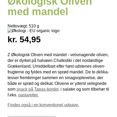
Økologisk Oliven
med mandel
Nettovægt:
510 g
kr. 54,95
Z Økologisk Oliven med mandel - velsmagende oliven,
der er dyrket på halvøen Chalkidiki i det nordøstlige
Grækenland. Umiddelbart efter høst udstenes oliven­
frugterne og fyldes med en sprød mandel. De to delika­
tesser frem­bringer sammen en smags­oplevelse, der
både er sprød og delikat. Olivene er yderst velegnede
som
snack på Tapas-bordet,
i salater og som tilbehør til
f.eks.
pastaretter.
Findes også i en konventionel udgave.