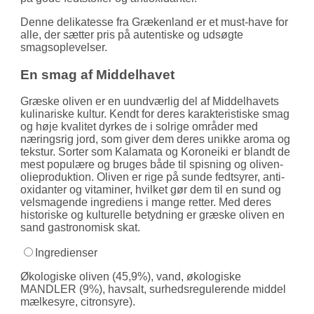
Denne delikatesse fra Grækenland er et must-have for
alle, der sætter pris på autentiske og udsøgte
smagsoplevelser.
En smag af Middelhavet
Græske oliven er en uundværlig del af Middel­havets
kulinariske kultur. Kendt for deres karak­teris­tiske smag
og høje kvalitet dyrkes de i solrige områder med
nærings­rig jord, som giver dem deres unikke aroma og
tekstur. Sorter som Kalamata og Koroneiki er blandt de
mest populære og bruges både til spisning og oliven­
olie­produktion. Oliven er rige på sunde fedt­syrer, anti­
oxi­danter og vitaminer, hvilket gør dem til en sund og
vel­smagende ingrediens i mange retter. Med deres
histo­riske og kultu­relle betydning er græske oliven en
sand gastronomisk skat.
Ingredienser
Økologiske oliven (45,9%), vand, økologiske
MANDLER (9%), havsalt, surhedsregulerende middel
mælkesyre, citronsyre).