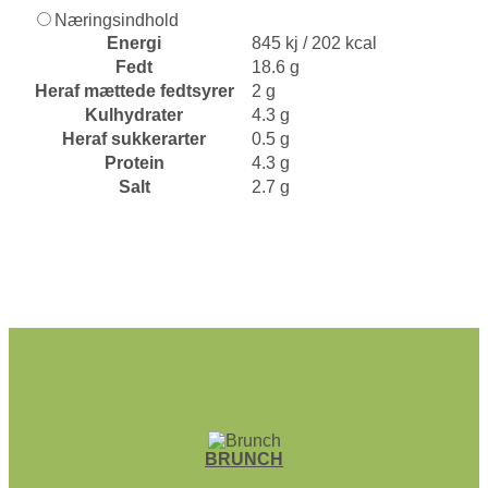
Næringsindhold
Energi
845 kj / 202 kcal
Fedt
18.6 g
Heraf mættede fedtsyrer
2 g
Kulhydrater
4.3 g
Heraf sukkerarter
0.5 g
Protein
4.3 g
Salt
2.7 g
BRUNCH