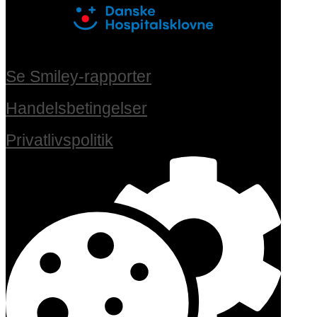
Se Smiley-rapporter
Handelsbetingelser
Privatlivspolitik