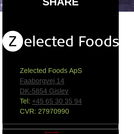
SHARE
Zelected Foods ApS
Faaborgvej 14
DK-5854 Gislev
Tel:
+45 65 30 35 94
CVR: 27970990