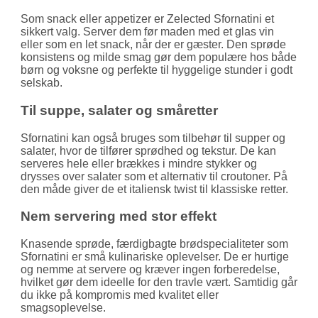
Som snack eller appetizer er Zelected Sfornatini et
sikkert valg. Server dem før maden med et glas vin
eller som en let snack, når der er gæster. Den sprøde
konsistens og milde smag gør dem populære hos både
børn og voksne og perfekte til hyggelige stunder i godt
selskab.
Til suppe, salater og småretter
Sfornatini kan også bruges som tilbehør til supper og
salater, hvor de tilfører sprødhed og tekstur. De kan
serveres hele eller brækkes i mindre stykker og
drysses over salater som et alternativ til croutoner. På
den måde giver de et italiensk twist til klassiske retter.
Nem servering med stor effekt
Knasende sprøde, færdigbagte brødspecialiteter som
Sfornatini er små kulinariske oplevelser. De er hurtige
og nemme at servere og kræver ingen forberedelse,
hvilket gør dem ideelle for den travle vært. Samtidig går
du ikke på kompromis med kvalitet eller
smagsoplevelse.