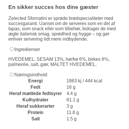
En sikker succes hos dine gæster
Zelected Sfornatini er sprøde brødspecialiteter med
succesgaranti. Uanset om de serveres som en del af
tapas, som snack eller som tilbehør, bidrager de med
ægte italiensk smag, sprødhed og hygge – og gør
enhver servering lidt mere indbydende.
Ingredienser
HVEDEMEL, SESAM 13%, hørfrø 6%, birkes 6%,
palmeolie, salt, gær, MALTET HVEDEMEL.
Næringsindhold
Energi
1863 kj / 444 kcal
Fedt
16 g
Heraf mættede fedtsyrer
4.4 g
Kulhydrater
61.1 g
Heraf sukkerarter
3 g
Protein
11.8 g
Salt
1.5 g