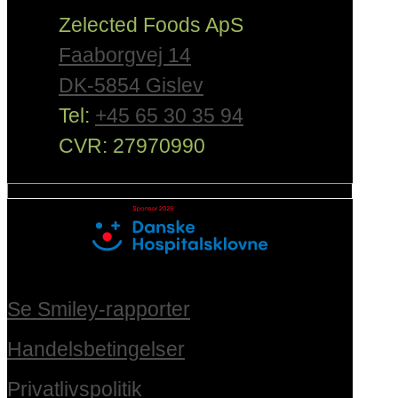
Zelected Foods ApS
Faaborgvej 14
DK-5854 Gislev
Tel:
+45 65 30 35 94
CVR: 27970990
Se Smiley-rapporter
Handelsbetingelser
Privatlivspolitik