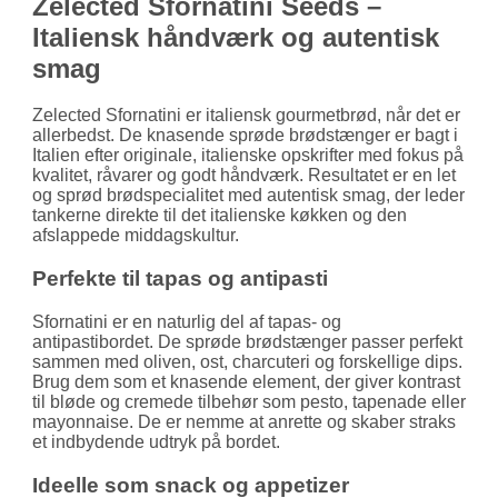
Zelected Sfornatini Seeds –
Italiensk håndværk og autentisk
smag
Zelected Sfornatini er italiensk gourmetbrød, når det er
allerbedst. De knasende sprøde brødstænger er bagt i
Italien efter originale, italienske opskrifter med fokus på
kvalitet, råvarer og godt håndværk. Resultatet er en let
og sprød brødspecialitet med autentisk smag, der leder
tankerne direkte til det italienske køkken og den
afslappede middagskultur.
Perfekte til tapas og antipasti
Sfornatini er en naturlig del af tapas- og
antipastibordet. De sprøde brødstænger passer perfekt
sammen med oliven, ost, charcuteri og forskellige dips.
Brug dem som et knasende element, der giver kontrast
til bløde og cremede tilbehør som pesto, tapenade eller
mayonnaise. De er nemme at anrette og skaber straks
et indbydende udtryk på bordet.
Ideelle som snack og appetizer