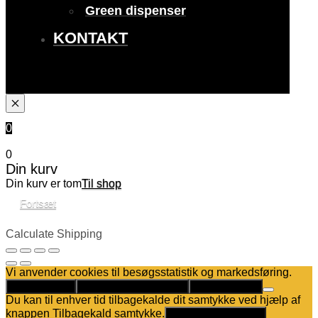
Green dispenser
KONTAKT
0
0
Din kurv
Din kurv er tom
Til shop
Fortsæt
Calculate Shipping
Vi anvender cookies til besøgsstatistik og markedsføring.
Det er helt OK
Kun nødvendige cookies
Privatlivspolitik
Du kan til enhver tid tilbagekalde dit samtykke ved hjælp af
knappen Tilbagekald samtykke.
Tilbagekald samtykke