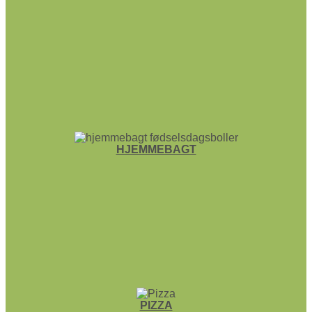
HJEMME­BAGT
PIZZA