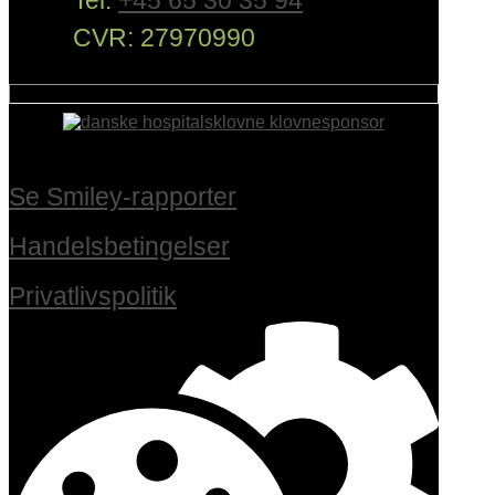
CVR: 27970990
Se Smiley-rapporter
Handelsbetingelser
Privatlivspolitik