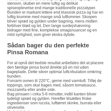
stenovn, skaber en mere luftig og delikat
spiseoplevelse end mange traditionelle pizzatyper.
Bunden er markant lettere end klassisk pizza og har en
luftig krumme med mange små luftlommer. Skorpen
bliver sprød og gylden under bagning, mens midten
forbliver blød og let. Den lange surdejshævning
bidrager med fine, komplekse smagsnuancer og en
mild syrlighed, som giver ekstra dybde.
Sådan bager du den perfekte
Pinsa Romana
For at opnå det bedste resultat anbefales det at placere
den færdige pinsa bund direkte på en rist uden
bageplade. Dette sikrer optimal luftcirkulation omkring
bunden.
Forvarm ovnen til 220°C, gerne med varmluft. Tilføj de
toppings, som skal bages med, såsom tomatsauce,
mozzarella eller andre oste.
Bag pinsaen i cirka 5-6 minutter, indtil kanten bliver
tydeligt sprød og gylden. Herefter tilsættes friske
ingredienser som rucola, lufttørret skinke, burrata eller
olivenolie.