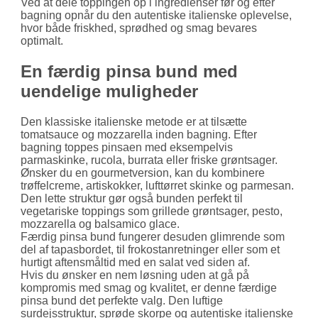
Ved at dele toppingen op i ingredienser før og efter
bagning opnår du den autentiske italienske oplevelse,
hvor både friskhed, sprødhed og smag bevares
optimalt.
En færdig pinsa bund med
uendelige muligheder
Den klassiske italienske metode er at tilsætte
tomatsauce og mozzarella inden bagning. Efter
bagning toppes pinsaen med eksempelvis
parmaskinke, rucola, burrata eller friske grøntsager.
Ønsker du en gourmetversion, kan du kombinere
trøffelcreme, artiskokker, lufttørret skinke og parmesan.
Den lette struktur gør også bunden perfekt til
vegetariske toppings som grillede grøntsager, pesto,
mozzarella og balsamico glace.
Færdig pinsa bund fungerer desuden glimrende som
del af tapasbordet, til frokostanretninger eller som et
hurtigt aftensmåltid med en salat ved siden af.
Hvis du ønsker en nem løsning uden at gå på
kompromis med smag og kvalitet, er denne færdige
pinsa bund det perfekte valg. Den luftige
surdejsstruktur, sprøde skorpe og autentiske italienske