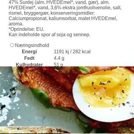
47% Surdej (alm. HVEDEmel*, vand, gær), alm.
HVEDEmel*, vand, 3,6% ekstra jomfruolivenolie, salt,
rismel, bryggergær, konserveringsmidler:
Calciumpropionat, kaliumsorbat, malet HVEDEmel,
aroma.
*Oprindelse: EU.
Kan indeholde spor af soja og sennep.
Næringsindhold
Energi
1191 kj / 282 kcal
Fedt
4.4 g
Kulhydrater
51 g
Heraf sukkerarter
2.3 g
Protein
9 g
Salt
1.3 g