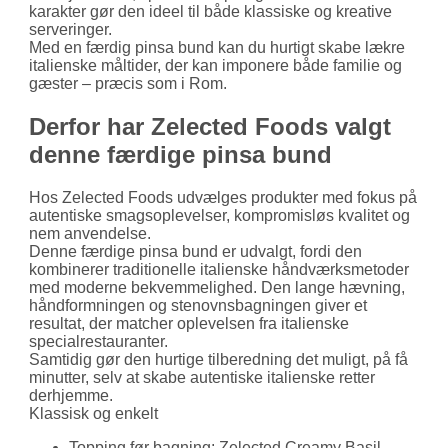
karakter gør den ideel til både klassiske og kreative
serveringer.
Med en færdig pinsa bund kan du hurtigt skabe lækre
italienske måltider, der kan imponere både familie og
gæster – præcis som i Rom.
Derfor har Zelected Foods valgt
denne færdige pinsa bund
Hos Zelected Foods udvælges produkter med fokus på
autentiske smagsoplevelser, kompromisløs kvalitet og
nem anvendelse.
Denne færdige pinsa bund er udvalgt, fordi den
kombinerer traditionelle italienske håndværksmetoder
med moderne bekvemmelighed. Den lange hævning,
håndformningen og stenovnsbagningen giver et
resultat, der matcher oplevelsen fra italienske
specialrestauranter.
Samtidig gør den hurtige tilberedning det muligt, på få
minutter, selv at skabe autentiske italienske retter
derhjemme.
Klassisk og enkelt
Topping før bagning: Zelected Creamy Basil