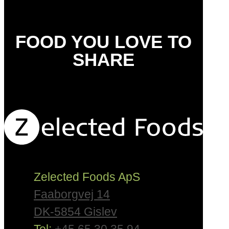
FOOD YOU LOVE TO
SHARE
Zelected Foods ApS
Faaborgvej 14
DK-5854 Gislev
Tel:
+45 65 30 35 94