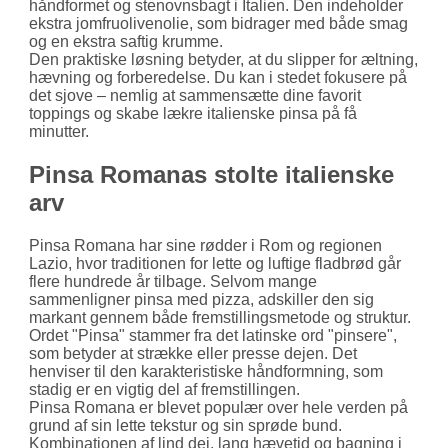
håndformet og stenovnsbagt i Italien. Den indeholder
ekstra jomfruolivenolie, som bidrager med både smag
og en ekstra saftig krumme.
Den praktiske løsning betyder, at du slipper for æltning,
hævning og forberedelse. Du kan i stedet fokusere på
det sjove – nemlig at sammensætte dine favorit
toppings og skabe lækre italienske pinsa på få
minutter.
Pinsa Romanas stolte italienske
arv
Pinsa Romana har sine rødder i Rom og regionen
Lazio, hvor traditionen for lette og luftige fladbrød går
flere hundrede år tilbage. Selvom mange
sammenligner pinsa med pizza, adskiller den sig
markant gennem både fremstillingsmetode og struktur.
Ordet "Pinsa" stammer fra det latinske ord "pinsere",
som betyder at strække eller presse dejen. Det
henviser til den karakteristiske håndformning, som
stadig er en vigtig del af fremstillingen.
Pinsa Romana er blevet populær over hele verden på
grund af sin lette tekstur og sin sprøde bund.
Kombinationen af lind dej, lang hævetid og bagning i