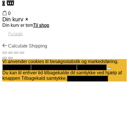
0
0
Din kurv
Din kurv er tom
Til shop
Fortsæt
Calculate Shipping
Vi anvender cookies til besøgsstatistik og markedsføring.
Det er helt OK
Kun nødvendige cookies
Privatlivspolitik
Du kan til enhver tid tilbagekalde dit samtykke ved hjælp af
knappen Tilbagekald samtykke.
Tilbagekald samtykke