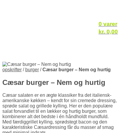
0 varer
kr.
0,00
opskrifter
/
burger
/
Cæsar burger – Nem og hurtig
Cæsar burger – Nem og hurtig
Cæsar salaten er en ægte klassiker fra det italiensk-
amerikanske køkken – kendt for sin cremede dressing,
sprøde salat og grillede kylling. Her er den populære
salat forvandlet til en lækker og hurtig burger, som
kombinerer alt det bedste i én håndholdt mundfuld.
Med færdiggrillet kylling, sprødstegt bacon og den
karakteristiske Cæsardressing får du masser af smag
med minimal indsats.