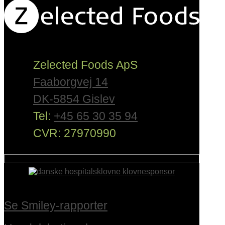
Zelected Foods ApS
Faaborgvej 14
DK-5854 Gislev
Tel:
+45 65 30 35 94
CVR: 27970990
Se Smiley-rapporter