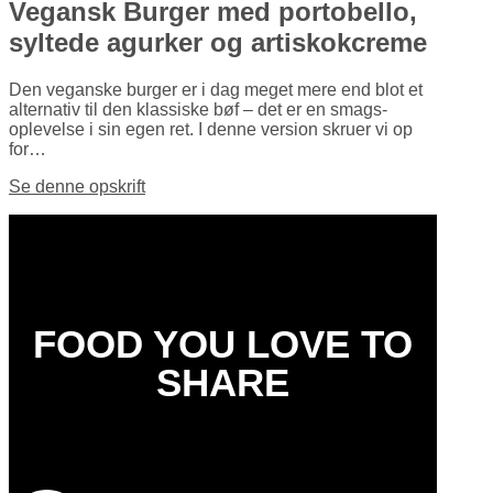
Vegansk Burger med portobello,
syltede agurker og artiskokcreme
Den veganske burger er i dag meget mere end blot et
alternativ til den klassiske bøf – det er en smags­
oplevelse i sin egen ret. I denne version skruer vi op
for…
Se denne opskrift
FOOD YOU LOVE TO
SHARE