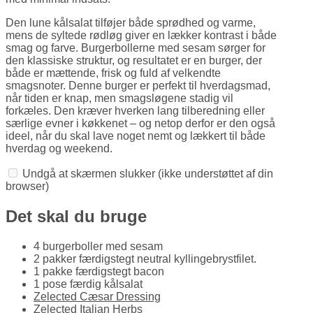
Den lune kålsalat tilføjer både sprødhed og varme,
mens de syltede rødløg giver en lækker kontrast i både
smag og farve. Burgerbollerne med sesam sørger for
den klassiske struktur, og resultatet er en burger, der
både er mættende, frisk og fuld af velkendte
smagsnoter. Denne burger er perfekt til hverdagsmad,
når tiden er knap, men smagsløgene stadig vil
forkæles. Den kræver hverken lang tilberedning eller
særlige evner i køkkenet – og netop derfor er den også
ideel, når du skal lave noget nemt og lækkert til både
hverdag og weekend.
Undgå at skærmen slukker
(ikke understøttet af din
browser)
Det skal du bruge
4 burgerboller med sesam
2 pakker færdigstegt neutral kyllingebrystfilet.
1 pakke færdigstegt bacon
1 pose færdig kålsalat
Zelected Cæsar Dressing
Zelected Italian Herbs