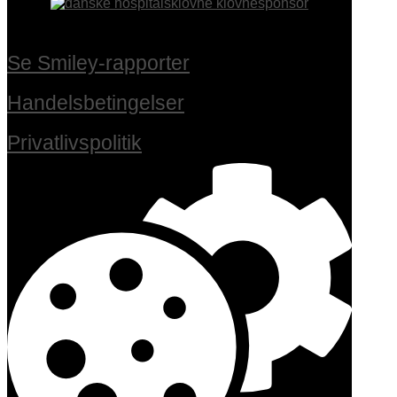
Se Smiley-rapporter
Handelsbetingelser
Privatlivspolitik