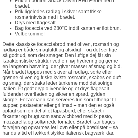
Prik en portion Snack Oliven Rød Peber ned i
brødet.
Prik ligeledes rødløg i skiver samt friske
rosmarinkviste ned i brødet.
Drys med flagesalt.
Bag focaccia ved 230°C indtil kanten er flot brun.
Velbekomme!
Dette klassiske focacciabrød med oliven, rosmarin og
rødløg er både smagfuldt og alsidigt – og det ser lige
så godt ud, som det smager. Den luftige dej får sin
karakteristiske struktur ved en høj hydrering og gerne
en langsom hævning, der giver masser af smag og bid.
Når brødet toppes med skiver af rødløg, sorte eller
grønne oliven og friske kviste rosmarin, skabes en duft
og smag, der straks leder tankerne mod det solrige
Italien. Et godt dryp olivenolie og et drys flagesalt
fuldender overfladen og sikrer en sprød, gylden
skorpe. Focacciaen kan serveres lun som tilbehør til
supper, pastaretter eller grillmad – men den er også
oplagt som en del af et tapasbord, eller skåret i
firkanter og brugt som sandwichbrød med fx pesto,
mozzarella og soltørrede tomater. Brødet kan bages i
forvejen og opvarmes let i ovn eller på brødrister – så
har du altid et lækkert stykke italiensk bagværk klar.