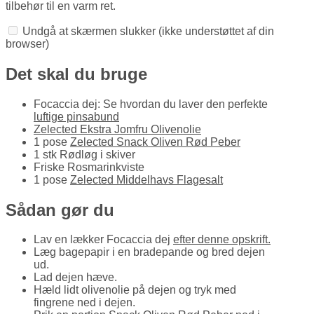
tilbehør til en varm ret.
Undgå at skærmen slukker
(ikke understøttet af din
browser)
Det skal du bruge
Focaccia dej: Se hvordan du laver den perfekte
luftige pinsabund
Zelected Ekstra Jomfru Olivenolie
1 pose
Zelected Snack Oliven Rød Peber
1 stk Rødløg i skiver
Friske Rosmarinkviste
1 pose
Zelected Middelhavs Flagesalt
Sådan gør du
Lav en lækker Focaccia dej
efter denne opskrift.
Læg bagepapir i en bradepande og bred dejen
ud.
Lad dejen hæve.
Hæld lidt olivenolie på dejen og tryk med
fingrene ned i dejen.