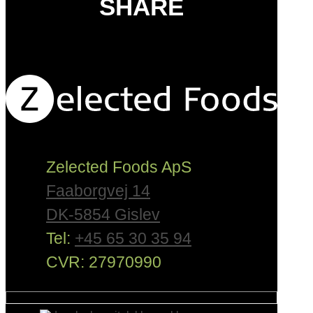
SHARE
Zelected Foods ApS
Faaborgvej 14
DK-5854 Gislev
Tel:
+45 65 30 35 94
CVR: 27970990