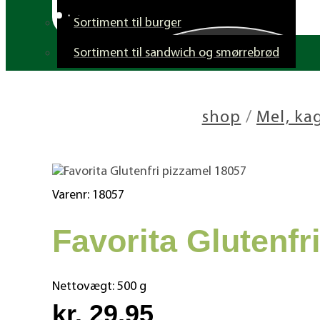
Sortiment til burger
Sortiment til sandwich og smørrebrød
shop
/
Mel, ka
Varenr: 18057
Favorita Glutenfr
Nettovægt:
500 g
kr. 29,95