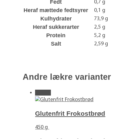
Fedt
0,7 g
Heraf mættede fedtsyrer
0,1 g
Kulhydrater
73,9 g
Heraf sukkerarter
2,5 g
Protein
5,2 g
Salt
2,59 g
Andre lækre varianter
Tilbud!
Glutenfrit Frokostbrød
450 g