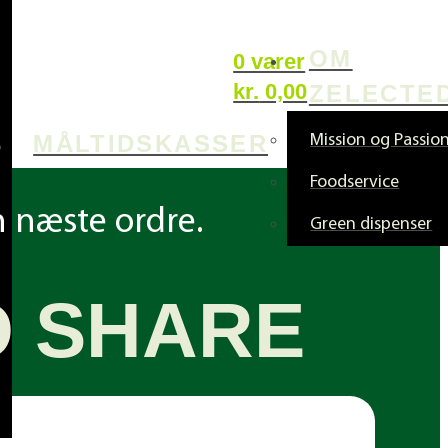
OM
0 varer
kr.
0,00
ZELECTE
MÅLTIDSKASSER
Mission og Passio
Foodservice
n næste ordre.
Green dispenser
O SHARE