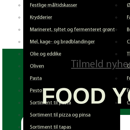
Festlige måltidskasser
Krydderier
F
Marineret, syltet og fermenteret grønt
B
Mel, kage- og brødblandinger
C
Olie og eddike
T
Tilmeld nyhe
Oliven
C
Pasta
F
FOOD Y
Pesto
F
Sortiment til pasta
C
Sortiment til pizza og pinsa
Sortiment til tapas