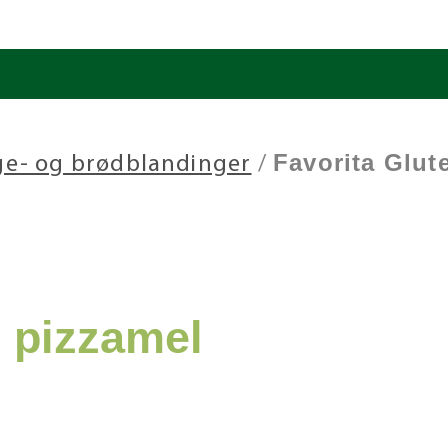
Favorita Glut
ge- og brødblandinger
/
i pizzamel