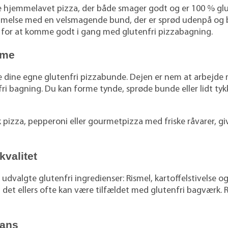
hjemmelavet pizza, der både smager godt og er 100 % glutenf
melse med en velsmagende bund, der er sprød udenpå og b
r for at komme godt i gang med glutenfri pizzabagning.
mme
e dine egne glutenfri pizzabunde. Dejen er nem at arbejde m
ri bagning. Du kan forme tynde, sprøde bunde eller lidt tyk
sk pizza, pepperoni eller gourmetpizza med friske råvarer, g
kvalitet
udvalgte glutenfri ingredienser: Rismel, kartoffelstivelse o
m det ellers ofte kan være tilfældet med glutenfri bagværk.
rans