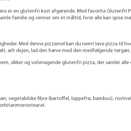
erans er en glutenfri kost afgørende. Med Favorita Glutenfr
mle familie og venner om et måltid, hvor alle kan spise me
ejligheder. Med denne pizzamel kan du nemt lave pizza til 
 salt, ælt dejen, lad den hæve med den medfølgende tørgær, 
 nem, sikker og velsmagende glutenfri pizza, der samler all
 gær, vegetabilske fibre (kartoffel, loppefrø, bambus), risstiv
Sorbitanmonostearat.