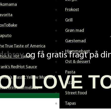
Økomama
Frokost
avorita
Grill
oxToBake
Grøn mad
aputo
Gæstemad
he True Taste of America
Hjemmebagt
dsbrev
og få gratis fragt på di
holula Hot Sauce
Ost & dessert
rank’s RedHot Sauce
Pasta
OU LOVE T
rench’s Classic Yellow Mustard
Pizza
hiaverini marmelade
Street Food
Tapas