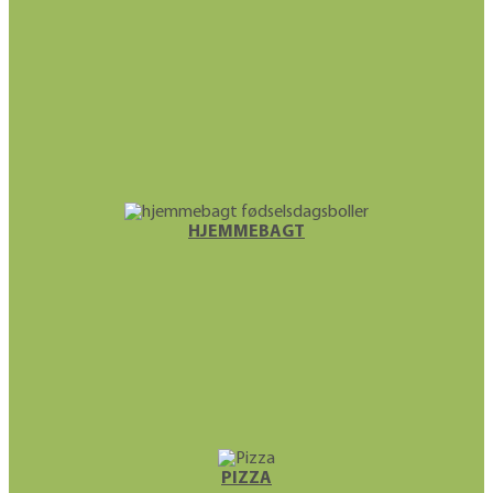
HJEMME­BAGT
PIZZA