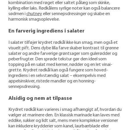
kombination med røget eller saltet pålæg som skinke,
kylling eller laks. Rødkålens syrlige noter kan også balancere
sødmen i
chutney
eller senneps­dres­singer og skabe en
harmonisk smagsoplevelse.
En farverig ingrediens i salater
I salater tilføjer krydret rødkål ikke kun smag, men også et
visuelt pift. Dens dybe lilla farve skaber kontrast til grønne
salater og andre farverige grønt­sager som gulerødder og
peber­frugter. Den sprøde tekstur gør den ideel som
topping på en salat med kerner, nødder og en let vinai­
grette. Krydret rødkål kan også fungere som hoved­
ingrediens i en selv­stændig salat – eksempelvis med
appelsin­skiver, ristede mandler og en honning-
sennepsdressing.
Alsidig og nem at tilpasse
Krydret rødkål kan varieres i smag afhængigt af, hvordan du
vælger at marinere den. En klassisk marinade kan laves med
eddike, sukker og lidt salt, mens mere komplekse versioner
kan inkludere kryd­derier som kanel, laurbær­blade eller