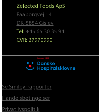
Zelected Foods ApS
Faaborgvej 14
DK-5854 Gislev
Tel:
+45 65 30 35 94
CVR: 27970990
Se Smiley-rapporter
Handelsbetingelser
Privatlivspolitik