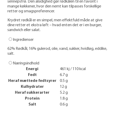
senneps­frø. Den alsidighed gør rødkålen til en favorit i
mange køkkener, hvor den nemt kan tilpasses forskellige
retter og smags­preferencer.
Krydret rødkål er en simpel, men effektfuld måde at give
dine retter et ekstra løft – hvad enten det er i en burger,
sandwich eller salat.
Ingredienser
62% Rødkål, 16% gulerod, olie, vand, sukker, hvidløg, eddike,
salt.
Næringsindhold
Energi
461 kj / 110 kcal
Fedt
6.7 g
Heraf mættede fedtsyrer
0.5 g
Kulhydrater
12 g
Heraf sukkerarter
5.2 g
Protein
1.8 g
Salt
0.6 g