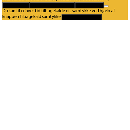
Det er helt OK
Kun nødvendige cookies
Privatlivspolitik
Du kan til enhver tid tilbagekalde dit samtykke ved hjælp af
knappen Tilbagekald samtykke.
Tilbagekald samtykke