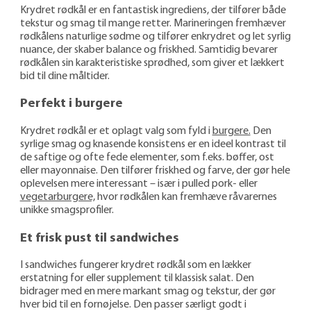
Krydret rødkål er en fantastisk ingrediens, der tilfører både
tekstur og smag til mange retter. Marineringen fremhæver
rødkålens naturlige sødme og tilfører enkrydret og let syrlig
nuance, der skaber balance og friskhed. Samtidig bevarer
rødkålen sin karak­teristiske sprødhed, som giver et lækkert
bid til dine måltider.
Perfekt i burgere
Krydret rødkål er et oplagt valg som fyld i
burgere.
Den
syrlige smag og knasende konsistens er en ideel kontrast til
de saftige og ofte fede elementer, som f.eks. bøffer, ost
eller mayon­naise. Den tilfører friskhed og farve, der gør hele
oplevelsen mere interes­sant – især i pulled pork- eller
vegetar­burgere,
hvor rødkålen kan fremhæve råvarernes
unikke smagsprofiler.
Et frisk pust til sandwiches
I sandwiches fungerer krydret rødkål som en lækker
erstatning for eller supplement til klassisk salat. Den
bidrager med en mere markant smag og tekstur, der gør
hver bid til en fornøjelse. Den passer særligt godt i