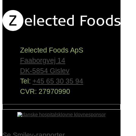
Zelected Foods ApS
Faaborgvej 14
DK-5854 Gislev
Tel:
+45 65 30 35 94
CVR: 27970990
Se Smiley-rapporter