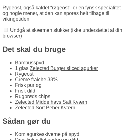
Rygeost, også kaldet “røgeost”, er en fynsk specialitet
og nogle mener, at den kan spores helt tilbage til
vikingetiden.
Undgå at skærmen slukker
(ikke understøttet af din
browser)
Det skal du bruge
Bambusspyd
1 glas
Zelected Burger sliced agurker
Rygeost
Creme fraiche 38%
Frisk purløg
Frisk dild
Rugbrøds chips
Zelected Middelhavs Salt Kværn
Zelected Sort Peber Kværn
Sådan gør du
Kom agurkeskiverne på spyd.
Drys fintsnittet purløg og dild.