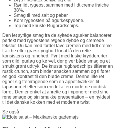
Rør lidt rygeost sammen med lidt creme fraiche
38%.
Smag til med salt og peber.
Kom rygeosten på agurkespydene.
Top med knuste Rugbrødschips.
Den let syrlige smag fra de syltede agurker balancerer
perfekt med rygeostens røgede dybde og cremede
tekstur. Du kan med fordel lave cremen med lidt creme
fraiche eller græsk yoghurt for at få den rette
konsistens og rundhed. Pynt med friske krydderurter
som dild, purløg og kørvel, der giver både smag og et
smukt grønt udtryk. De knuste rugbrødschips tilfører en
rustik crunch, som binder snacken sammen og tilfører
en god kontrast til den bløde creme. Denne lille ret
egner sig fremragende som en appetitvækker, til
tapasbordet eller som en del af en moderne nordisk
forret. Den er enkel at anrette og imponerer med sine
rene smage og sin smukke præsentation – en hyldest
til det danske køkken med et moderne twist.
Se også