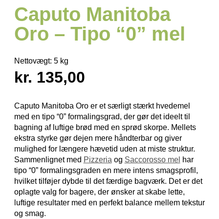
Caputo Manitoba
Oro – Tipo “0” mel
Nettovægt:
5 kg
kr. 135,00
Caputo Manitoba Oro er et særligt stærkt hvedemel
med en tipo “0” formalings­grad, der gør det ideelt til
bagning af luftige brød med en sprød skorpe. Mellets
ekstra styrke gør dejen mere håndterbar og giver
mulighed for længere hævetid uden at miste struktur.
Sammenlignet med
Pizzeria
og
Saccorosso mel
har
tipo “0” formalings­graden en mere intens smags­profil,
hvilket tilføjer dybde til det færdige bagværk. Det er det
oplagte valg for bagere, der ønsker at skabe lette,
luftige resultater med en perfekt balance mellem tekstur
og smag.