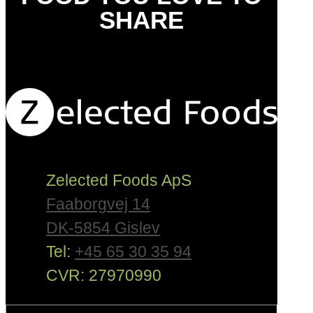
SHARE
Zelected Foods ApS
Faaborgvej 14
DK-5854 Gislev
Tel:
+45 65 30 35 94
CVR: 27970990