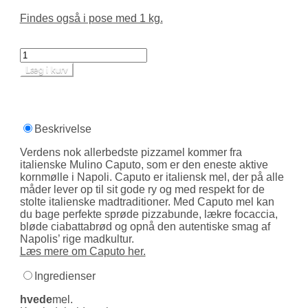
Findes også i pose med 1 kg.
Læg i kurv
Beskrivelse
Verdens nok allerbedste pizzamel kommer fra
italienske Mulino Caputo, som er den eneste aktive
kornmølle i Napoli. Caputo er italiensk mel, der på alle
måder lever op til sit gode ry og med respekt for de
stolte italienske mad­­traditioner. Med Caputo mel kan
du bage perfekte sprøde pizza­­bunde, lækre focaccia,
bløde ciabat­ta­brød og opnå den autentiske smag af
Napolis’ rige madkultur.
Læs mere om Caputo her.
Ingredienser
hvede
mel.