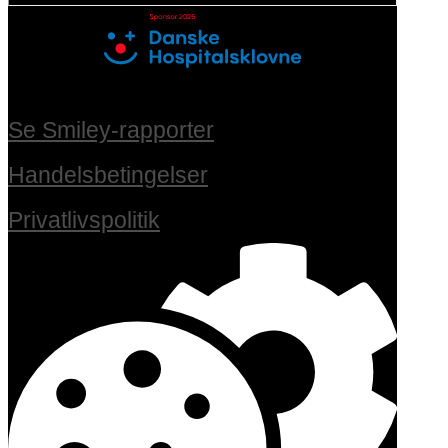
Se Smiley-rapporter
Handelsbetingelser
Privatlivspolitik