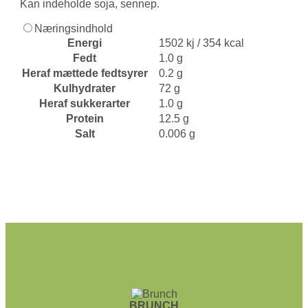
Kan indeholde soja, sennep.
Næringsindhold
Energi
1502 kj / 354 kcal
Fedt
1.0 g
Heraf mættede fedtsyrer
0.2 g
Kulhydrater
72 g
Heraf sukkerarter
1.0 g
Protein
12.5 g
Salt
0.006 g
BRUNCH