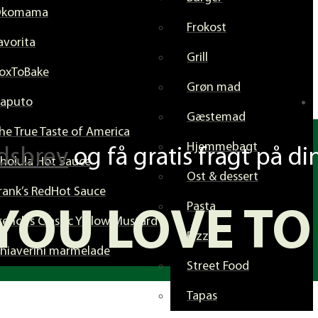
Økomama
Frokost
avorita
Grill
oxToBake
Grøn mad
aputo
Gæstemad
he True Taste of America
Hjemmebagt
dsbrev
og få gratis fragt på di
holula Hot Sauce
Ost & dessert
rank’s RedHot Sauce
Pasta
YOU LOVE TO
rench’s Classic Yellow Mustard
Pizza
hiaverini marmelade
Street Food
Tapas