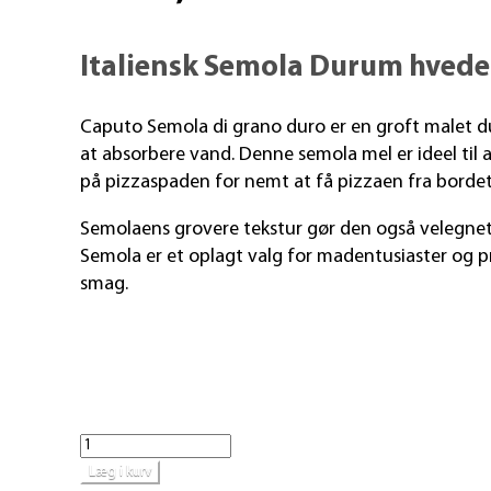
Italiensk Semola Durum hvedem
Caputo Semola di grano duro er en groft malet d
at absorbere vand. Denne semola mel er ideel til a
på pizza­spaden for nemt at få pizzaen fra bordet
Semolaens grovere tekstur gør den også velegnet
Semola er et oplagt valg for mad­entusi­aster og p
smag.
Læg i kurv