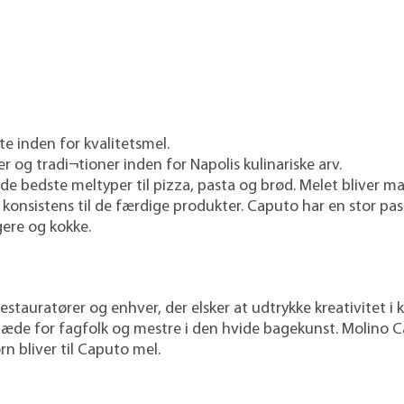
e inden for kvalitetsmel.
 og tradi¬tioner inden for Napolis kulinariske arv.
e bedste meltyper til pizza, pasta og brød. Melet bliver ma
konsistens til de færdige produkter. Caputo har en stor pa
gere og kokke.
restauratører og enhver, der elsker at udtrykke kreativitet 
il glæde for fagfolk og mestre i den hvide bagekunst. Moli
rn bliver til Caputo mel.