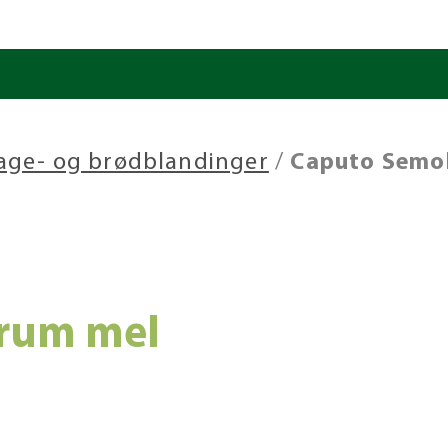
kage- og brødblandinger
/
Caputo Semo
rum mel