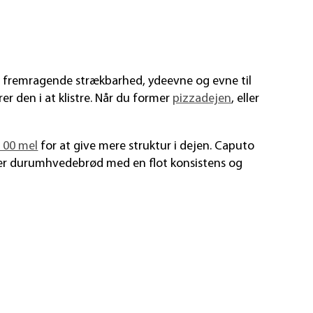
 frem­ragende stræk­barhed, ydeevne og evne til
er den i at klistre. Når du former
pizzadejen
, eller
o 00 mel
for at give mere struktur i dejen. Caputo
er durum­hvede­brød med en flot konsistens og