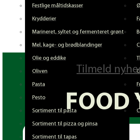
Festlige måltidskasser
Krydderier
F
Marineret, syltet og fermenteret grønt
B
Mel, kage- og brødblandinger
C
Olie og eddike
T
Tilmeld nyhe
Oliven
C
Pasta
F
FOOD 
Pesto
F
Sortiment til pasta
C
Sortiment til pizza og pinsa
Sortiment til tapas