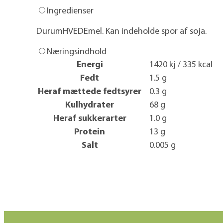
Ingredienser
DurumHVEDEmel. Kan indeholde spor af soja.
Næringsindhold
Energi
1420 kj / 335 kcal
Fedt
1.5 g
Heraf mættede fedtsyrer
0.3 g
Kulhydrater
68 g
Heraf sukkerarter
1.0 g
Protein
13 g
Salt
0.005 g