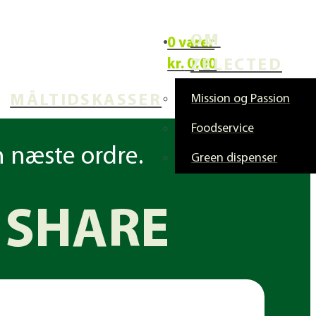
OM
0 varer
kr.
0,00
ZELECTED
MÅLTIDSKASSER
Mission og Passion
Foodservice
n næste ordre.
Green dispenser
 SHARE