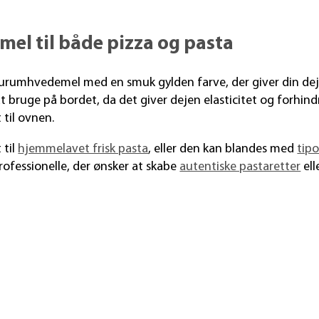
el til både pizza og pasta
urum­hvedemel med en smuk gylden farve, der giver din dej
t bruge på bordet, da det giver dejen elasticitet og forhindr
 til ovnen.
 til
hjemme­lavet frisk pasta
, eller den kan blandes med
tip
rofes­sionelle, der ønsker at skabe
autentiske pasta­retter
ell