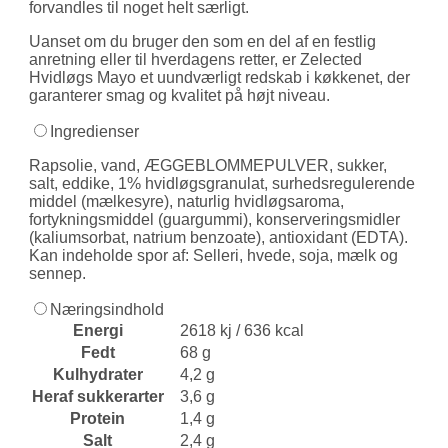
forvandles til noget helt særligt.
Uanset om du bruger den som en del af en festlig
anretning eller til hver­dagens retter, er Zelected
Hvidløgs Mayo et uundværligt redskab i køkkenet, der
garanterer smag og kvalitet på højt niveau.
Ingredienser
Rapsolie, vand, ÆGGEBLOMMEPULVER, sukker,
salt, eddike, 1% hvidløgsgranulat, surhedsregulerende
middel (mælkesyre), naturlig hvidløgsaroma,
fortykningsmiddel (guargummi), konserveringsmidler
(kaliumsorbat, natrium benzoate), antioxidant (EDTA).
Kan indeholde spor af: Selleri, hvede, soja, mælk og
sennep.
Næringsindhold
Energi
2618 kj / 636 kcal
Fedt
68 g
Kulhydrater
4,2 g
Heraf sukkerarter
3,6 g
Protein
1,4 g
Salt
2,4 g