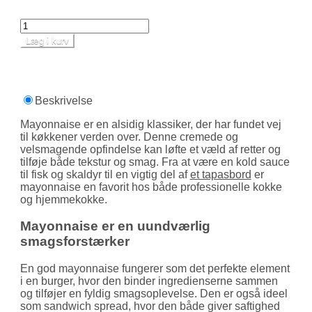
Læg i kurv
Beskrivelse
Mayonnaise er en alsidig klassiker, der har fundet vej
til køkkener verden over. Denne cremede og
velsmagende opfindelse kan løfte et væld af retter og
tilføje både tekstur og smag. Fra at være en kold sauce
til fisk og skaldyr til en vigtig del af
et tapasbord
er
mayonnaise en favorit hos både profes­sionelle kokke
og hjemmekokke.
Mayonnaise er en uundværlig
smagsforstærker
En god mayonnaise fungerer som det perfekte element
i en burger, hvor den binder ingredi­enserne sammen
og tilføjer en fyldig smags­oplevelse. Den er også ideel
som sandwich spread, hvor den både giver saftighed