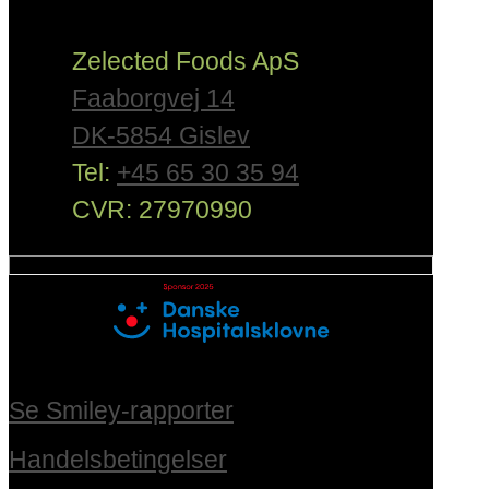
Zelected Foods ApS
Faaborgvej 14
DK-5854 Gislev
Tel:
+45 65 30 35 94
CVR: 27970990
Se Smiley-rapporter
Handelsbetingelser