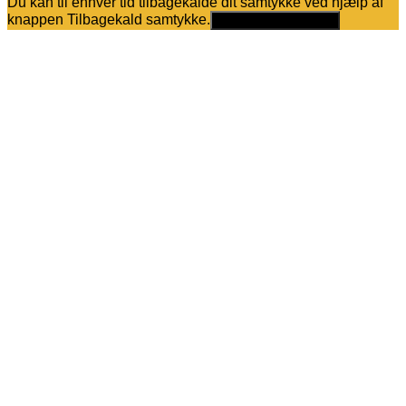
Du kan til enhver tid tilbagekalde dit samtykke ved hjælp af
knappen Tilbagekald samtykke.
Tilbagekald samtykke