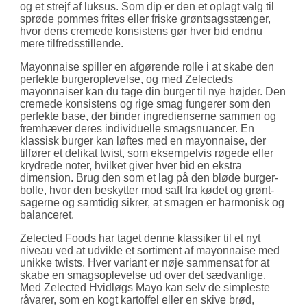
og et strejf af luksus. Som dip er den et oplagt valg til
sprøde pommes frites eller friske grøntsags­stænger,
hvor dens cremede konsistens gør hver bid endnu
mere tilfreds­stillende.
Mayonnaise spiller en afgørende rolle i at skabe den
perfekte burger­oplevelse, og med Zelecteds
mayonnaiser kan du tage din burger til nye højder. Den
cremede konsistens og rige smag fungerer som den
perfekte base, der binder ingredienserne sammen og
fremhæver deres indivi­duelle smags­nuancer. En
klassisk burger kan løftes med en mayonnaise, der
tilfører et delikat twist, som eksempelvis røgede eller
krydrede noter, hvilket giver hver bid en ekstra
dimension. Brug den som et lag på den bløde burger­
bolle, hvor den beskytter mod saft fra kødet og grønt­
sagerne og samtidig sikrer, at smagen er harmonisk og
balanceret.
Zelected Foods har taget denne klassiker til et nyt
niveau ved at udvikle et sortiment af mayon­naise med
unikke twists. Hver variant er nøje sammensat for at
skabe en smags­oplevelse ud over det sædvanlige.
Med Zelected Hvidløgs Mayo kan selv de simpleste
råvarer, som en kogt kartoffel eller en skive brød,