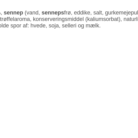
%,
sennep
(vand,
senneps
frø, eddike, salt, gurkemejepul
 trøffelaroma, konserveringsmiddel (kaliumsorbat), natur
lde spor af: hvede, soja, selleri og mælk.