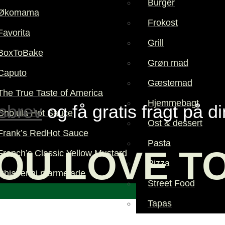
Burger
Økomama
Frokost
Favorita
Grill
BoxToBake
Grøn mad
Caputo
Gæstemad
The True Taste of America
Hjemmebagt
sbrev
og få gratis fragt på d
Cholula Hot Sauce
Ost & dessert
Frank’s RedHot Sauce
Pasta
OU LOVE T
French’s Classic Yellow Mustard
Pizza
Chiaverini marmelade
Street Food
Tapas