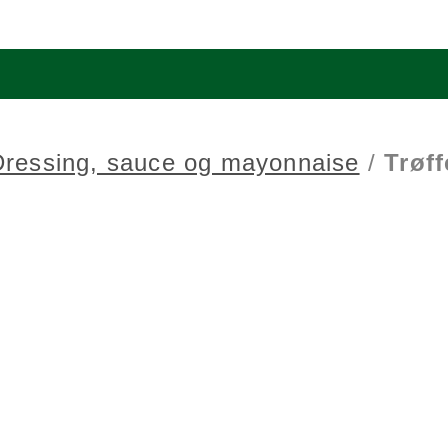
Dressing, sauce og mayonnaise
/
Trøf