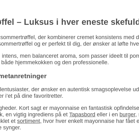
fel – Luksus i hver eneste skeful
sommertrøffel, der kombinerer cremet konsistens med den
mertrøffel og er perfekt til dig, der ønsker at løfte hv
intens, men balanceret aroma, som passer ideelt til pom
 til både hjemmekokken og den professionelle.
rmetanretninger
felentusiaster, der ønsker en autentisk smagsoplevelse 
i’et på dine favoritretter.
der. Kort sagt er mayon­naise en fantastisk opfindelse, 
k, en vigtig ingrediens på et
Tapasbord
eller i en
burger,
klet et
sortiment,
hvor hver enkelt mayon­naise har fået et
e synger.