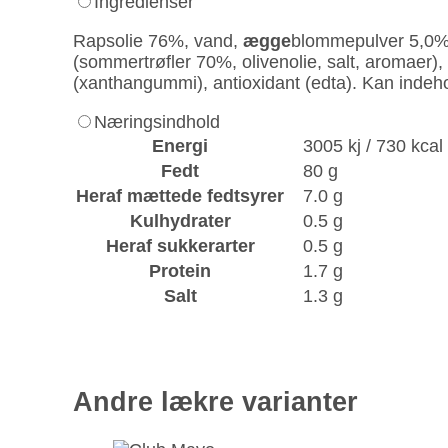
Ingredienser
Rapsolie 76%, vand,
ægge
blommepulver 5,0
(sommertrøfler 70%, olivenolie, salt, aromaer),
(xanthangummi), antioxidant (edta). Kan indeho
Næringsindhold
Energi
3005 kj / 730 kcal
Fedt
80 g
Heraf mættede fedtsyrer
7.0 g
Kulhydrater
0.5 g
Heraf sukkerarter
0.5 g
Protein
1.7 g
Salt
1.3 g
Andre lækre varianter