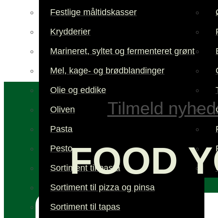
Festlige måltidskasser
Krydderier
Marineret, syltet og fermenteret grønt
Mel, kage- og brødblandinger
Olie og eddike
Tilmeld nyhed
Oliven
Pasta
FOOD Y
Pesto
Sortiment til pasta
Sortiment til pizza og pinsa
Sortiment til tapas