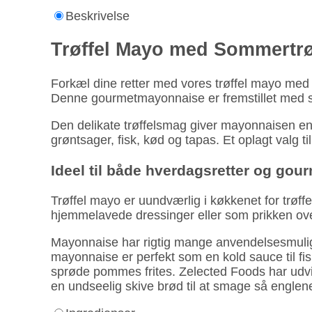
Beskrivelse
Trøffel Mayo med Sommertrøf
Forkæl dine retter med vores trøffel mayo med 
Denne gourmetmayonnaise er fremstillet med som
Den delikate trøffelsmag giver mayonnaisen en 
grøntsager, fisk, kød og tapas. Et oplagt valg
Ideel til både hverdagsretter og gou
Trøffel mayo er uundværlig i køkkenet for trøf
hjemmelavede dressinger eller som prikken over 
Mayonnaise har rigtig mange anvendelses­mulighe
mayon­naise er perfekt som en kold sauce til fis
sprøde pommes frites. Zelected Foods har udvi
en undseelig skive brød til at smage så englen