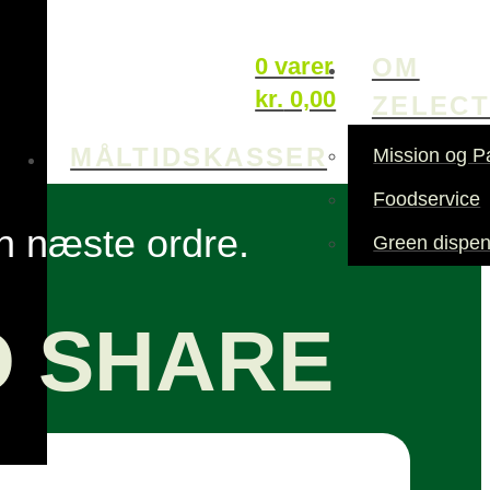
OM
0 varer
kr.
0,00
ZELEC
MÅLTIDSKASSER
Mission og P
Foodservice
in næste ordre.
Green dispen
O SHARE