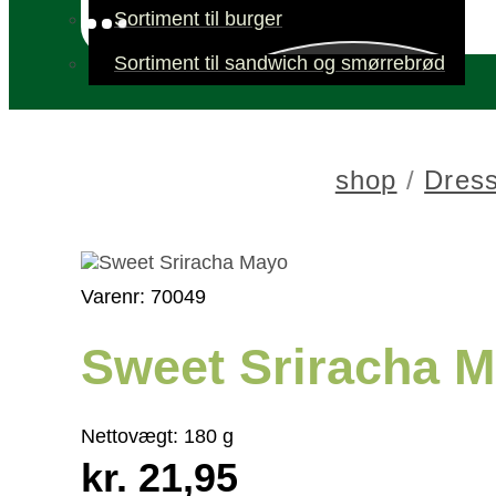
Sortiment til burger
Sortiment til sandwich og smørrebrød
shop
/
Dress
Varenr: 70049
Sweet Sriracha 
Nettovægt:
180 g
kr. 21,95