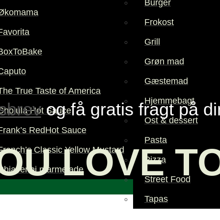
Burger
Økomama
Frokost
Favorita
Grill
BoxToBake
Grøn mad
Caputo
Gæstemad
The True Taste of America
Hjemmebagt
sbrev
og få gratis fragt på d
Cholula Hot Sauce
Ost & dessert
Frank’s RedHot Sauce
Pasta
OU LOVE T
French’s Classic Yellow Mustard
Pizza
Chiaverini marmelade
Street Food
Tapas