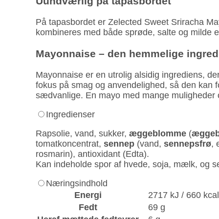
Uundværlig på tapasbordet
På tapasbordet er Zelected Sweet Sriracha Mayo
kombineres med både sprøde, salte og milde ele
Mayonnaise – den hemmelige ingred
Mayonnaise er en utrolig alsidig ingrediens, d
fokus på smag og anvendelighed, så den kan for
sædvanlige. En mayo med mange muligheder 
Ingredienser
Rapsolie, vand, sukker,
æggeblomme
(
ægge
tomatkoncentrat,
sennep
(vand,
sennepsfrø
,
rosmarin), antioxidant (Edta).
Kan indeholde spor af hvede, soja, mælk, og sel
Næringsindhold
Energi
2717 kJ / 660 kca
Fedt
69 g