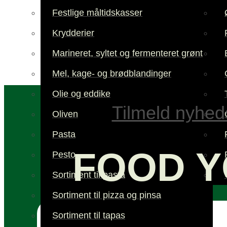
Festlige måltidskasser
Krydderier
Marineret, syltet og fermenteret grønt
Mel, kage- og brødblandinger
Olie og eddike
Tilmeld nyhed
Oliven
Pasta
FOOD Y
Pesto
Sortiment til pasta
Sortiment til pizza og pinsa
Sortiment til tapas