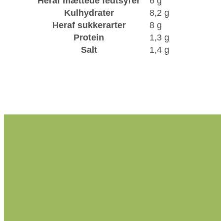
Heraf mættede fedtsyrer
6 g
Kulhydrater
8,2 g
Heraf sukkerarter
8 g
Protein
1,3 g
Salt
1,4 g