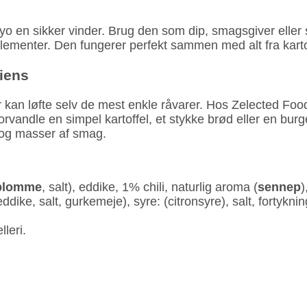
 en sikker vinder. Brug den som dip, smagsgiver eller s
menter. Den fungerer perfekt sammen med alt fra kartofl
iens
er kan løfte selv de mest enkle råvarer. Hos Zelected F
vandle en simpel kartoffel, et stykke brød eller en burg
og masser af smag.
blomme
, salt), eddike, 1% chili, naturlig aroma (
sennep
)
 eddike, salt, gurkemeje), syre: (citronsyre), salt, forty
leri.
l