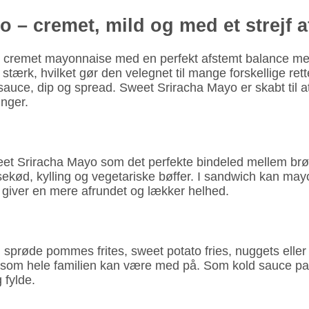
 – cremet, mild og med et strejf af
cremet mayonnaise med en perfekt afstemt balance mellem
ærk, hvilket gør den velegnet til mange forskellige rett
ce, dip og spread. Sweet Sriracha Mayo er skabt til at 
inger.
et Sriracha Mayo som det perfekte bindeled mellem brød,
ksekød, kylling og vegetariske bøffer. I sandwich kan ma
giver en mere afrundet og lækker helhed.
l sprøde pommes frites, sweet potato fries, nuggets ell
 som hele familien kan være med på. Som kold sauce pass
 fylde.