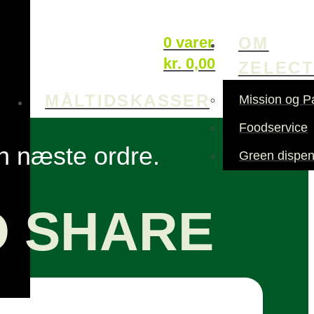
OM
0 varer
kr.
0,00
ZELEC
MÅLTIDSKASSER
Mission og P
Foodservice
in næste ordre.
Green dispen
O SHARE