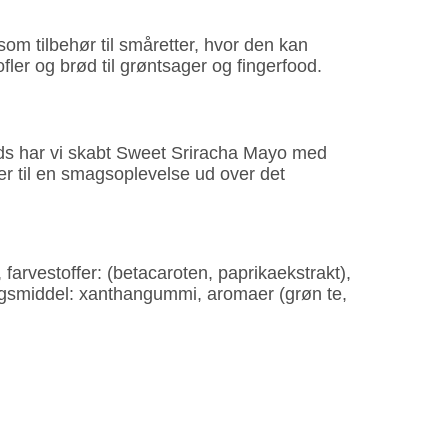
om tilbehør til småretter, hvor den kan
er og brød til grøntsager og fingerfood.
oods har vi skabt Sweet Sriracha Mayo med
er til en smagsoplevelse ud over det
, farvestoffer: (betacaroten, paprikaekstrakt),
kningsmiddel: xanthangummi, aromaer (grøn te,