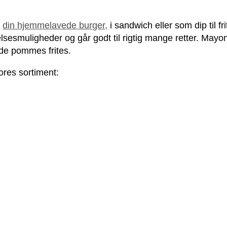
l
din hjemmelavede burger,
i sandwich eller som dip til fr
es­muligheder og går godt til rigtig mange retter. Mayon
øde pommes frites.
ores sortiment: