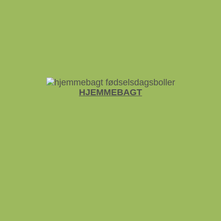
HJEMME­BAGT