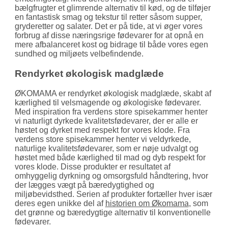
bælgfrugter et glimrende alternativ til kød, og de tilføjer
en fantastisk smag og tekstur til retter såsom supper,
gryderetter og salater. Det er på tide, at vi øger vores
forbrug af disse næringsrige fødevarer for at opnå en
mere afbalanceret kost og bidrage til både vores egen
sundhed og miljøets velbefindende.
Rendyrket økologisk madglæde
ØKOMAMA er rendyrket økologisk madglæde, skabt af
kærlighed til velsmagende og økologiske fødevarer.
Med inspiration fra verdens store spisekammer henter
vi naturligt dyrkede kvalitetsfødevarer, der er alle er
høstet og dyrket med respekt for vores klode. Fra
verdens store spisekammer henter vi veldyrkede,
naturlige kvalitetsfødevarer, som er nøje udvalgt og
høstet med både kærlighed til mad og dyb respekt for
vores klode. Disse produkter er resultatet af
omhyggelig dyrkning og omsorgsfuld håndtering, hvor
der lægges vægt på bæredygtighed og
miljøbevidsthed. Serien af produkter fortæller hver især
deres egen unikke del af
historien om Økomama
, som
det grønne og bæredygtige alternativ til konventionelle
fødevarer.