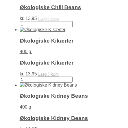
Økologiske Chili Beans
kr.
13,95
Læg i kurv
Økologiske
Chili
Beans
antal
Økologiske Kikærter
400 g
Økologiske Kikærter
kr.
13,95
Læg i kurv
Økologiske
Kikærter
antal
Økologiske Kidney Beans
400 g
Økologiske Kidney Beans