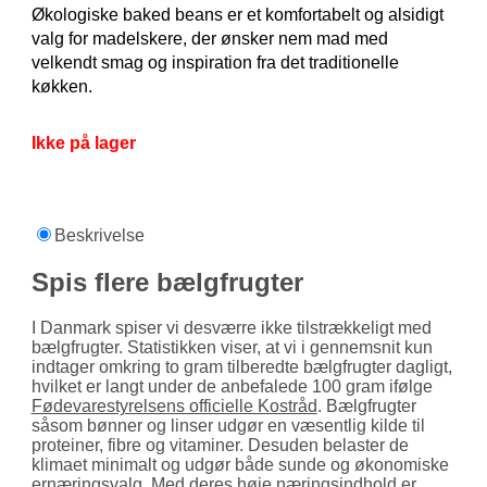
Økologiske baked beans er et komfortabelt og alsidigt
valg for madelskere, der ønsker nem mad med
velkendt smag og inspiration fra det traditionelle
køkken.
Ikke på lager
Beskrivelse
Spis flere bælgfrugter
I Danmark spiser vi desværre ikke tilstrækkeligt med
bælgfrugter. Statistikken viser, at vi i gennemsnit kun
indtager omkring to gram tilberedte bælgfrugter dagligt,
hvilket er langt under de anbefalede 100 gram ifølge
Fødevare­styrelsens officielle Kostråd
. Bælgfrugter
såsom bønner og linser udgør en væsentlig kilde til
proteiner, fibre og vitaminer. Desuden belaster de
klimaet minimalt og udgør både sunde og økonomiske
ernæringsvalg. Med deres høje næringsindhold er