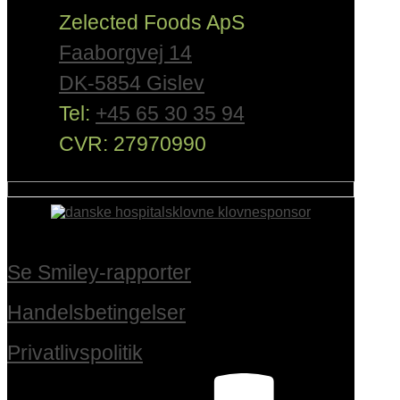
Zelected Foods ApS
Faaborgvej 14
DK-5854 Gislev
Tel:
+45 65 30 35 94
CVR: 27970990
Se Smiley-rapporter
Handelsbetingelser
Privatlivspolitik