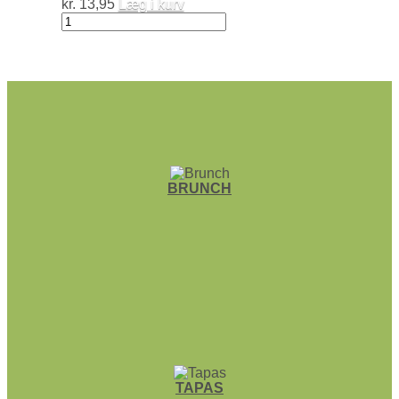
kr.
13,95
Læg i kurv
Økologiske
Kidney
Beans
antal
BRUNCH
TAPAS