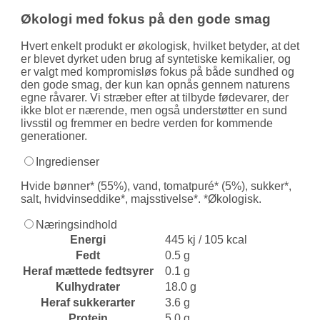
Økologi med fokus på den gode smag
Hvert enkelt produkt er økologisk, hvilket betyder, at det
er blevet dyrket uden brug af syntetiske kemikalier, og
er valgt med kompromisløs fokus på både sundhed og
den gode smag, der kun kan opnås gennem naturens
egne råvarer. Vi stræber efter at tilbyde fødevarer, der
ikke blot er nærende, men også understøtter en sund
livsstil og fremmer en bedre verden for kommende
generationer.
Ingredienser
Hvide bønner* (55%), vand, tomatpuré* (5%), sukker*,
salt, hvidvinseddike*, majsstivelse*. *Økologisk.
Næringsindhold
Energi
445 kj / 105 kcal
Fedt
0.5 g
Heraf mættede fedtsyrer
0.1 g
Kulhydrater
18.0 g
Heraf sukkerarter
3.6 g
Protein
5.0 g