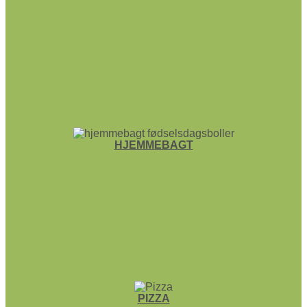
HJEMME­BAGT
PIZZA