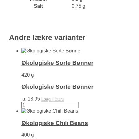
Salt
0.75 g
Andre lækre varianter
Økologiske Sorte Bønner
420 g
Økologiske Sorte Bønner
kr.
13,95
Læg i kurv
Økologiske
Sorte
Bønner
antal
Økologiske Chili Beans
400 g