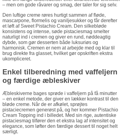
– men om gode råvarer og smag, der taler for sig selv.
Den luftige creme røres hurtigt sammen af fløde,
mascarpone, flormelis og vaniljesukker og får derefter
et løft af Sweet Pistachio Cream. Den silkebløde
konsistens og intense, søde pistaciesmag smelter
naturligt ind i cremen og giver en rund, nøddeagtig
dybde, som gør desserten både luksuriøs og
harmonisk. Cremen er nem at arbejde med og klar til
brug direkte fra glasset, hvilket gør opskriften ekstra
ukompliceret.
Enkel tilberedning med vaffeljern
og færdige æbleskiver
Æbleskiverne bages sprøde i vaffeljern på få minutter
– en enkel metode, der giver en lækker kontrast til den
bløde creme. Når de er afkølet, sprøjtes
pistaciecremen generøst på, og her kommer Pistachio
Cream Topping ind i billedet. Med sin rige, autentiske
pistaciesmag tilfører den et ekstra lag af intensitet og
elegance, som løfter den færdige dessert til noget helt
særligt.