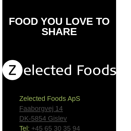
FOOD YOU LOVE TO
SHARE
Zelected Foods ApS
Faaborgvej 14
DK-5854 Gislev
Tel:
+45 65 30 35 94