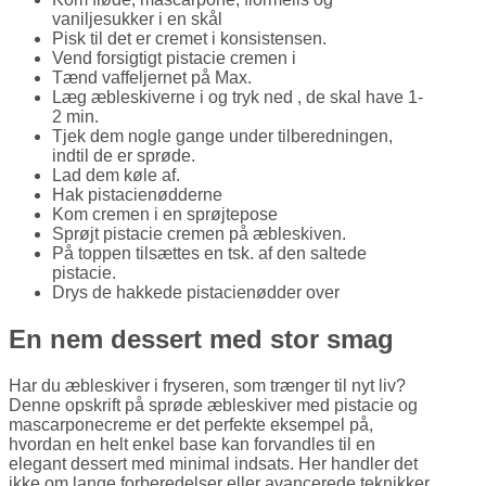
vaniljesukker i en skål
Pisk til det er cremet i konsistensen.
Vend forsigtigt pistacie cremen i
Tænd vaffeljernet på Max.
Læg æbleskiverne i og tryk ned , de skal have 1-
2 min.
Tjek dem nogle gange under tilberedningen,
indtil de er sprøde.
Lad dem køle af.
Hak pistacienødderne
Kom cremen i en sprøjtepose
Sprøjt pistacie cremen på æbleskiven.
På toppen tilsættes en tsk. af den saltede
pistacie.
Drys de hakkede pistacienødder over
En nem dessert med stor smag
Har du æbleskiver i fryseren, som trænger til nyt liv?
Denne opskrift på sprøde æbleskiver med pistacie og
mascarponecreme er det perfekte eksempel på,
hvordan en helt enkel base kan forvandles til en
elegant dessert med minimal indsats. Her handler det
ikke om lange forberedelser eller avancerede teknikker