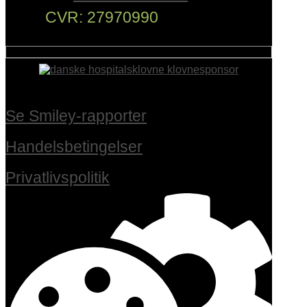
CVR: 27970990
Se Smiley-rapporter
Handelsbetingelser
Privatlivspolitik