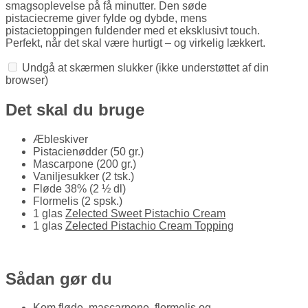
smagsoplevelse på få minutter. Den søde
pistaciecreme giver fylde og dybde, mens
pistacietoppingen fuldender med et eksklusivt touch.
Perfekt, når det skal være hurtigt – og virkelig lækkert.
Undgå at skærmen slukker
(ikke understøttet af din
browser)
Det skal du bruge
Æbleskiver
Pistacienødder (50 gr.)
Mascarpone (200 gr.)
Vaniljesukker (2 tsk.)
Fløde 38% (2 ½ dl)
Flormelis (2 spsk.)
1 glas
Zelected Sweet Pistachio Cream
1 glas
Zelected Pistachio Cream Topping
Sådan gør du
Kom fløde, mascarpone, flormelis og