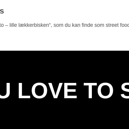
js
to – lille lækkerbisken”, som du kan finde som street f
U LOVE TO 