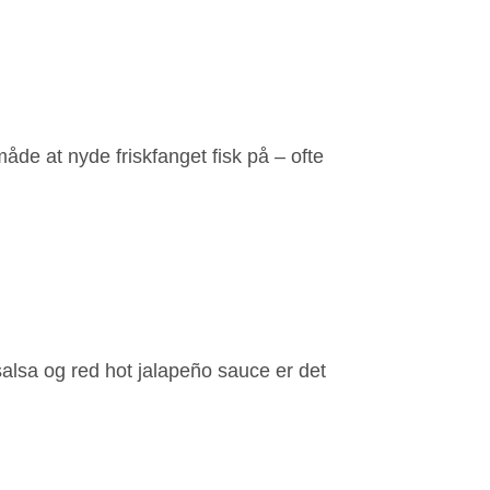
åde at nyde friskfanget fisk på – ofte
salsa og red hot jalapeño sauce er det