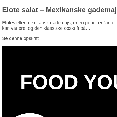
Elote salat – Mexikanske gadema
Elotes eller mexicansk gademajs, er en populær “antoji
kan variere, og den klassiske opskrift på…
Se denne opskrift
FOOD YO