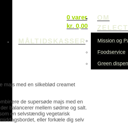
OM
0 varer
kr.
0,00
ZELEC
MÅLTIDSKASSER
Mission og P
Foodservice
Green dispen
de majs med en silkeblød creamet
t kombinere de supersøde majs med en
, der balancerer mellem sødme og salt.
som en selv­stændig vegetarisk
iddags­bordet, eller forkæle dig selv