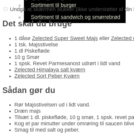
Sortiment til burger
Undgå at skærmen slukker
(ikke understøttet af din
Sortiment til sandwich og smørrebrød
Det skal du bruge
1 dåse
Zelected Super Sweet Majs
eller
Zelected
1 tsk. Majsstivelse
1 dl Piskefløde
10 g Smør
1 spsk. Revet Parmesanost udrørt i lidt vand
Zelected Himalaya salt kværn
Zelected Sort Peber Kværn
Sådan gør du
Rør Majsstivelsen ud i lidt vand.
Dræn majs
Tilsæt 1 dl. piskefløde, 10 g smør, 1 spsk. revet
Kog et par minutter under omrøring til saucen bliv
Smag til med salt og peber.