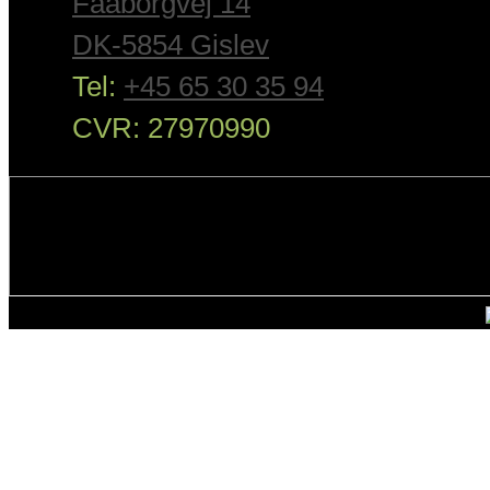
Faaborgvej 14
DK-5854 Gislev
Tel:
+45 65 30 35 94
CVR: 27970990