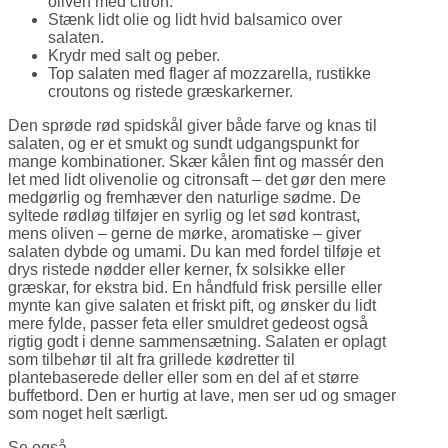
oliven med citron.
Stænk lidt olie og lidt hvid balsamico over
salaten.
Krydr med salt og peber.
Top salaten med flager af mozzarella, rustikke
croutons og ristede græskarkerner.
Den sprøde rød spidskål giver både farve og knas til
salaten, og er et smukt og sundt udgangspunkt for
mange kombinationer. Skær kålen fint og massér den
let med lidt olivenolie og citronsaft – det gør den mere
medgørlig og fremhæver den naturlige sødme. De
syltede rødløg tilføjer en syrlig og let sød kontrast,
mens oliven – gerne de mørke, aromatiske – giver
salaten dybde og umami. Du kan med fordel tilføje et
drys ristede nødder eller kerner, fx solsikke eller
græskar, for ekstra bid. En håndfuld frisk persille eller
mynte kan give salaten et friskt pift, og ønsker du lidt
mere fylde, passer feta eller smuldret gedeost også
rigtig godt i denne sammensætning. Salaten er oplagt
som tilbehør til alt fra grillede kødretter til
plantebaserede deller eller som en del af et større
buffetbord. Den er hurtig at lave, men ser ud og smager
som noget helt særligt.
Se også