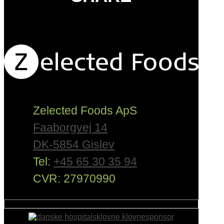
Zelected Foods ApS
Faaborgvej 14
DK-5854 Gislev
Tel:
+45 65 30 35 94
CVR: 27970990