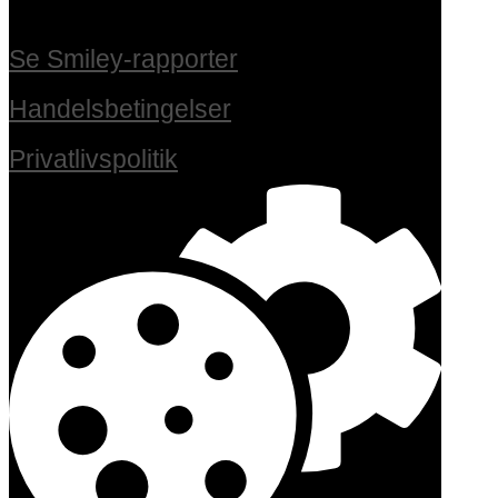
Se Smiley-rapporter
Handelsbetingelser
Privatlivspolitik