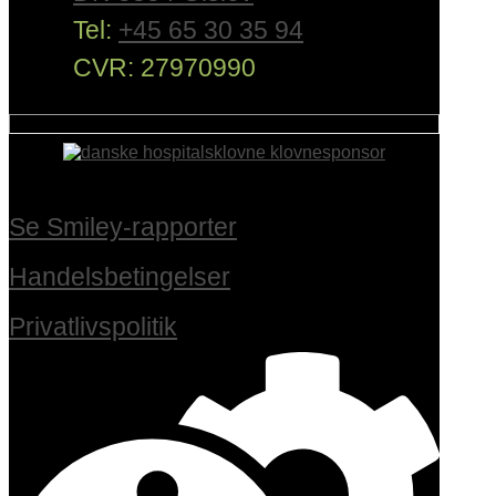
Tel:
+45 65 30 35 94
CVR: 27970990
Se Smiley-rapporter
Handelsbetingelser
Privatlivspolitik