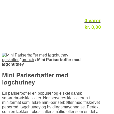
0 varer
kr.
0,00
opskrifter
/
brunch
/
Mini Pariserbøffer med
løgchutney
Mini Pariserbøffer med
løgchutney
En pariserbøf er en populær og elsket dansk
smørrebrødsklassiker.
Her serveres klassikeren i
miniformat som lækre mini-pariserbøffer med friskrevet
peberrod, løgchutney og hvidløgsmayonnaise.
Perfekt
som en lækker frokost, aftensmåltid eller som en del af