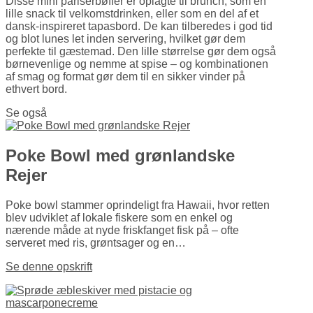
Disse mini pariserbøffer er oplagte til brunch, som en
lille snack til velkomstdrinken, eller som en del af et
dansk-inspireret tapasbord. De kan tilberedes i god tid
og blot lunes let inden servering, hvilket gør dem
perfekte til gæstemad. Den lille størrelse gør dem også
børnevenlige og nemme at spise – og kombinationen
af smag og format gør dem til en sikker vinder på
ethvert bord.
Se også
Poke Bowl med grønlandske
Rejer
Poke bowl stammer oprindeligt fra Hawaii, hvor retten
blev udviklet af lokale fiskere som en enkel og
nærende måde at nyde friskfanget fisk på – ofte
serveret med ris, grøntsager og en…
Se denne opskrift