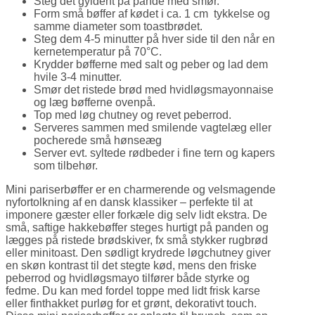
Steg det gyldent på pande med smør.
Form små bøffer af kødet i ca. 1 cm tykkelse og
samme diameter som toastbrødet.
Steg dem 4-5 minutter på hver side til den når en
kernetemperatur på 70°C.
Krydder bøfferne med salt og peber og lad dem
hvile 3-4 minutter.
Smør det ristede brød med hvidløgsmayonnaise
og læg bøfferne ovenpå.
Top med løg chutney og revet peberrod.
Serveres sammen med smilende vagtelæg eller
pocherede små hønseæg
Server evt. syltede rødbeder i fine tern og kapers
som tilbehør.
Mini pariserbøffer er en charmerende og velsmagende
nyfortolkning af en dansk klassiker – perfekte til at
imponere gæster eller forkæle dig selv lidt ekstra. De
små, saftige hakkebøffer steges hurtigt på panden og
lægges på ristede brødskiver, fx små stykker rugbrød
eller minitoast. Den sødligt krydrede løgchutney giver
en skøn kontrast til det stegte kød, mens den friske
peberrod og hvidløgsmayo tilfører både styrke og
fedme. Du kan med fordel toppe med lidt frisk karse
eller finthakket purløg for et grønt, dekorativt touch.