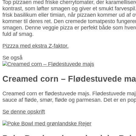
Top pizzaen med friske cherrytomater, der karamelliserer
kontrast, som løfter smagen og giver et smukt farvespil. 
frisk basilikum eller timian, når pizzaen kommer ud af
kommer til deres ret. Den cremede tomatpesto fungerer 
smagen. Denne veggie pizza er perfekt både som hverda
fuld af smag.
Pizzza med ekstra Z-faktor.
Se også
Creamed corn – Flødestuvede ma
Creamed corn er fløde­stuvede majs. Fløde­stuvede ma
sauce af fløde, smør, fløde og parmesan. Det er en p
Se denne opskrift