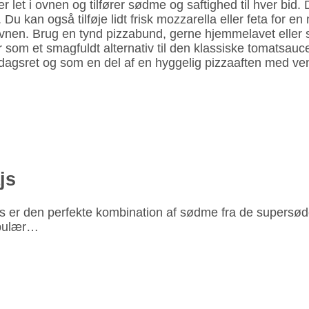
 let i ovnen og tilfører sødme og saftighed til hver bid. 
Du kan også tilføje lidt frisk mozzarella eller feta for e
 ovnen. Brug en tynd pizzabund, gerne hjemmelavet eller 
som et smagfuldt alternativ til den klassiske tomatsauce
gsret og som en del af en hyggelig pizzaaften med venne
js
js er den perfekte kombination af sødme fra de supersø
opulær…