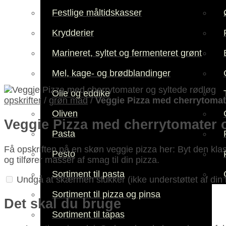
Festlige måltidskasser
Krydderier
Marineret, syltet og fermenteret grønt
Mel, kage- og brødblandinger
Olie og eddike
opskrifter
/
grøn mad
/
Veggie Pizza med cherrytomat
Oliven
Veggie Pizza med cherrytomater 
Pasta
Få opskriften på en skøn veggie pizza her: Byt den k
Pesto
og tilfører masser af smag til din pizza.
Sortiment til pasta
Undgå at skærmen slukker
(ikke understøttet af din
Sortiment til pizza og pinsa
Det skal du bruge
Sortiment til tapas