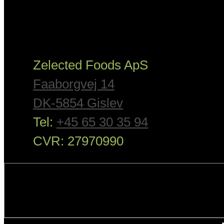
Zelected Foods ApS
Faaborgvej 14
DK-5854 Gislev
Tel:
+45 65 30 35 94
CVR: 27970990