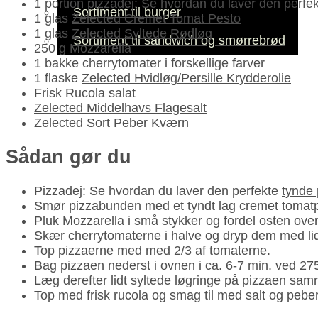
1 portion pizzadej: Se hvordan du laver den perfe
Sortiment til burger
1 glas
Zelected Cremet Tomat Pesto
1 glas
Zelected Syltede Rødløg
Sortiment til sandwich og smørrebrød
250 g Mozzarella
1 bakke cherrytomater i forskellige farver
1 flaske
Zelected Hvidløg/Persille Krydderolie
Frisk Rucola salat
Zelected Middelhavs Flagesalt
Zelected Sort Peber Kværn
Sådan gør du
Pizzadej: Se hvordan du laver den perfekte
tynde
Smør pizzabunden med et tyndt lag cremet tomat
Pluk Mozzarella i små stykker og fordel osten ove
Skær cherrytomaterne i halve og dryp dem med lid
Top pizzaerne med med 2/3 af tomaterne.
Bag pizzaen nederst i ovnen i ca. 6-7 min. ved 275
Læg derefter lidt syltede løgringe på pizzaen sa
Top med frisk rucola og smag til med salt og peber