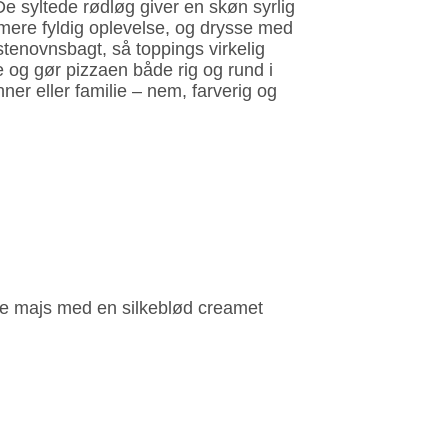
De syltede rødløg giver en skøn syrlig
n mere fyldig oplevelse, og drysse med
stenovnsbagt, så toppings virkelig
 og gør pizzaen både rig og rund i
r eller familie – nem, farverig og
de majs med en silkeblød creamet