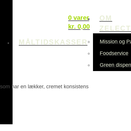
OM
0 varer
kr.
0,00
ZELEC
MÅLTIDSKASSER
Mission og P
Foodservice
Green dispen
 som har en lækker, cremet konsistens