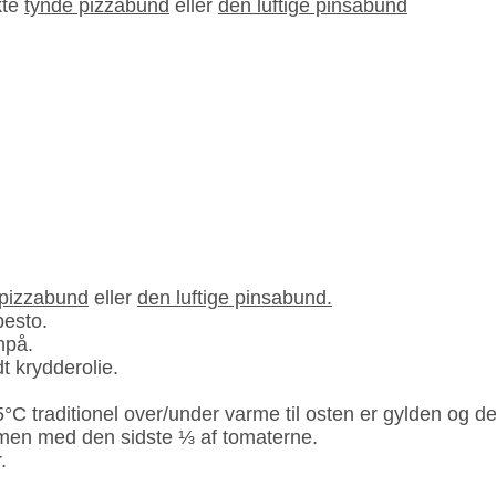
kte
tynde pizzabund
eller
den luftige pinsabund
 pizzabund
eller
den luftige pinsabund.
pesto.
npå.
t krydderolie.
°C ­traditionel over/under varme til osten er gylden og d
mmen med den sidste ⅓ af tomaterne.
.