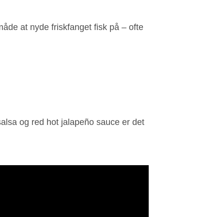
åde at nyde friskfanget fisk på – ofte
salsa og red hot jalapeño sauce er det