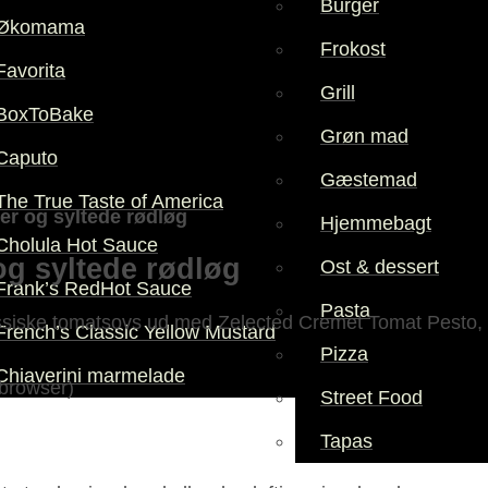
Burger
Økomama
Frokost
Favorita
Grill
BoxToBake
Grøn mad
Caputo
Gæstemad
The True Taste of America
er og syltede rødløg
Hjemmebagt
Cholula Hot Sauce
og syltede rødløg
Ost & dessert
Frank’s RedHot Sauce
Pasta
lassiske tomatsovs ud med Zelected Cremet Tomat Pesto,
French’s Classic Yellow Mustard
Pizza
Chiaverini marmelade
 browser)
Street Food
Tapas