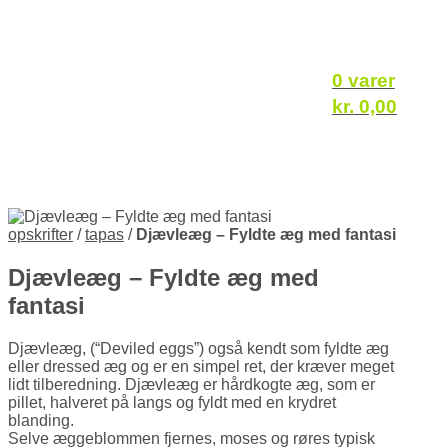
0 varer
kr.
0,00
opskrifter
/
tapas
/
Djævleæg – Fyldte æg med fantasi
Djævleæg – Fyldte æg med
fantasi
Djævleæg, (“Deviled eggs”) også kendt som fyldte æg
eller dressed æg og er en simpel ret, der kræver meget
lidt tilberedning. Djævleæg er hårdkogte æg, som er
pillet, halveret på langs og fyldt med en krydret
blanding.
Selve ægge­blommen fjernes, moses og røres typisk