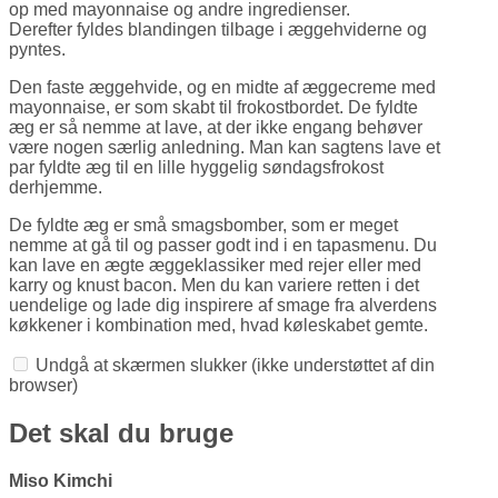
op med mayonnaise og andre ingredienser.
Derefter fyldes blandingen tilbage i æggehviderne og
pyntes.
Den faste æggehvide, og en midte af æggecreme med
mayonnaise, er som skabt til frokost­bordet. De fyldte
æg er så nemme at lave, at der ikke engang behøver
være nogen særlig anledning. Man kan sagtens lave et
par fyldte æg til en lille hyggelig søndagsfrokost
derhjemme.
De fyldte æg er små smags­bomber, som er meget
nemme at gå til og passer godt ind i en tapasmenu. Du
kan lave en ægte ægge­klassiker med rejer eller med
karry og knust bacon. Men du kan variere retten i det
uendelige og lade dig inspirere af smage fra alverdens
køkkener i kombination med, hvad køleskabet gemte.
Undgå at skærmen slukker
(ikke understøttet af din
browser)
Det skal du bruge
Miso Kimchi