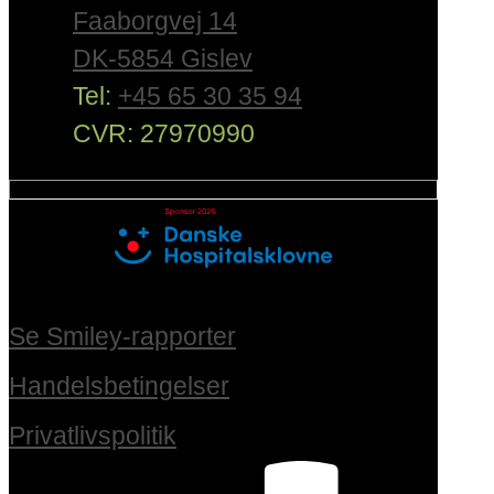
Faaborgvej 14
DK-5854 Gislev
Tel:
+45 65 30 35 94
CVR: 27970990
Se Smiley-rapporter
Handelsbetingelser
Privatlivspolitik