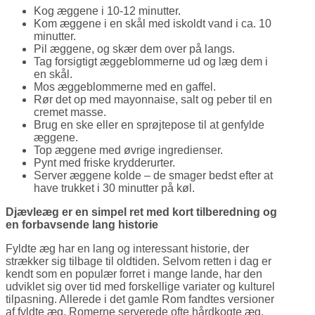
Kog æggene i 10-12 minutter.
Kom æggene i en skål med iskoldt vand i ca. 10
minutter.
Pil æggene, og skær dem over på langs.
Tag forsigtigt æggeblommerne ud og læg dem i
en skål.
Mos æggeblommerne med en gaffel.
Rør det op med mayonnaise, salt og peber til en
cremet masse.
Brug en ske eller en sprøjtepose til at genfylde
æggene.
Top æggene med øvrige ingredienser.
Pynt med friske krydderurter.
Server æggene kolde – de smager bedst efter at
have trukket i 30 minutter på køl.
Djævleæg er en simpel ret med kort tilberedning og
en forbavsende lang historie
Fyldte æg har en lang og interessant historie, der
strækker sig tilbage til oldtiden. Selvom retten i dag er
kendt som en populær forret i mange lande, har den
udviklet sig over tid med forskellige variater og kulturel
tilpasning. Allerede i det gamle Rom fandtes versioner
af fyldte æg. Romerne serverede ofte hårdkogte æg,