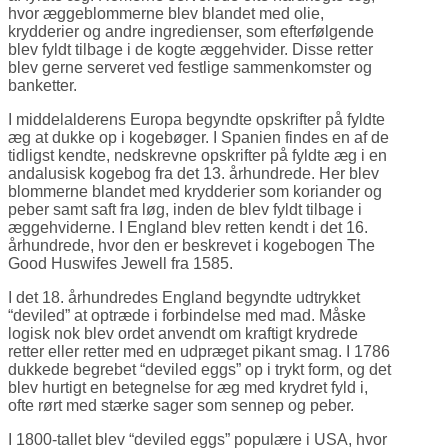
hvor æggeblommerne blev blandet med olie,
krydderier og andre ingredienser, som efterfølgende
blev fyldt tilbage i de kogte æggehvider. Disse retter
blev gerne serveret ved festlige sammenkomster og
banketter.
I middelalderens Europa begyndte opskrifter på fyldte
æg at dukke op i kogebøger. I Spanien findes en af de
tidligst kendte, nedskrevne opskrifter på fyldte æg i en
andalusisk kogebog fra det 13. århundrede. Her blev
blommerne blandet med krydderier som koriander og
peber samt saft fra løg, inden de blev fyldt tilbage i
æggehviderne. I England blev retten kendt i det 16.
århundrede, hvor den er beskrevet i kogebogen The
Good Huswifes Jewell fra 1585.
I det 18. århundredes England begyndte udtrykket
“deviled” at optræde i forbindelse med mad. Måske
logisk nok blev ordet anvendt om kraftigt krydrede
retter eller retter med en udpræget pikant smag. I 1786
dukkede begrebet “deviled eggs” op i trykt form, og det
blev hurtigt en betegnelse for æg med krydret fyld i,
ofte rørt med stærke sager som sennep og peber.
I 1800-tallet blev “deviled eggs” populære i USA, hvor