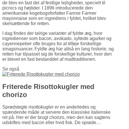
de blev en fast del af festlige lejligheder, specielt til
picnics og højtider. I 1896 introducerede den
amerikanske kogebogs­forfatter Fannie Farmer
mayonnaise som en ingrediens i fyldet, hvilket blev
skelsættende for retten.
I dag findes der talrige varianter af fyldte æg, hvor
ingredienser som bacon, avokado, syltede agurker og
cayennepeber ofte bruges for at tilføje forskellige
smags­nuancer. Fyldte æg har altså en lang historie, og
retten har tilpasset sig de forskellige kulturer, hvor den
er blevet en fast bestanddel af madtraditionen.
Se også
Friterede Risottokugler med
chorizo
Sprødstegte risottokugler er en anderledes og
spændende måde at servere den klassiske italienske
ret på. Her er der brugt chorizo, men den kan sagtens
udskiftes med bacon eller hvid fisk. De sprøde…