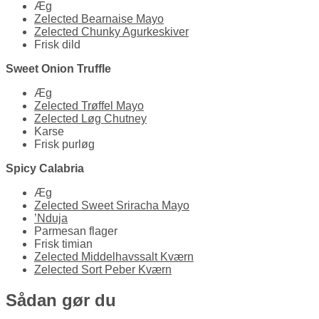
Æg
Zelected Bearnaise Mayo
Zelected Chunky Agurkeskiver
Frisk dild
Sweet Onion Truffle
Æg
Zelected Trøffel Mayo
Zelected Løg Chutney
Karse
Frisk purløg
Spicy Calabria
Æg
Zelected Sweet Sriracha Mayo
’Nduja
Parmesan flager
Frisk timian
Zelected Middelhavssalt Kværn
Zelected Sort Peber Kværn
Sådan gør du