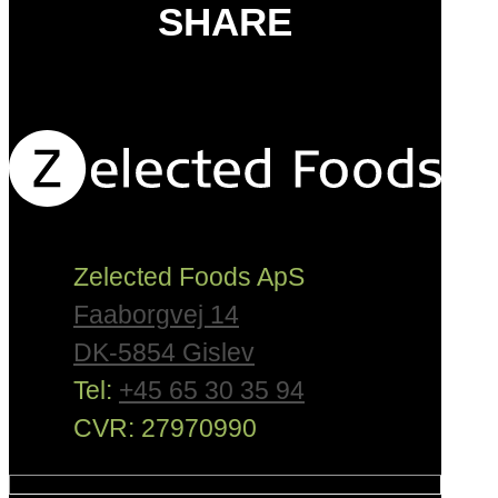
SHARE
Zelected Foods ApS
Faaborgvej 14
DK-5854 Gislev
Tel:
+45 65 30 35 94
CVR: 27970990