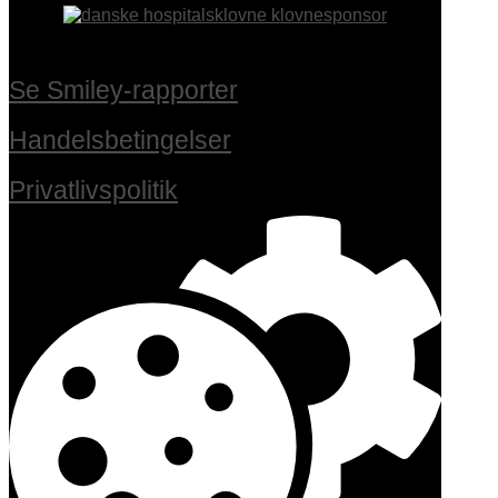
Se Smiley-rapporter
Handelsbetingelser
Privatlivspolitik