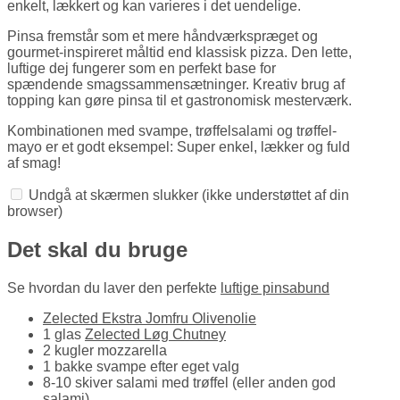
enkelt, lækkert og kan varieres i det uendelige.
Pinsa fremstår som et mere håndværks­præget og
gourmet-inspireret måltid end klassisk pizza. Den lette,
luftige dej fungerer som en perfekt base for
spændende smags­sammen­sætninger. Kreativ brug af
topping kan gøre pinsa til et gastronomisk mesterværk.
Kombinationen med svampe, trøffel­salami og trøffel­
mayo er et godt eksempel: Super enkel, lækker og fuld
af smag!
Undgå at skærmen slukker
(ikke understøttet af din
browser)
Det skal du bruge
Se hvordan du laver den perfekte
luftige pinsabund
Zelected Ekstra Jomfru Olivenolie
1 glas
Zelected Løg Chutney
2 kugler mozzarella
1 bakke svampe efter eget valg
8-10 skiver salami med trøffel (eller anden god
salami)