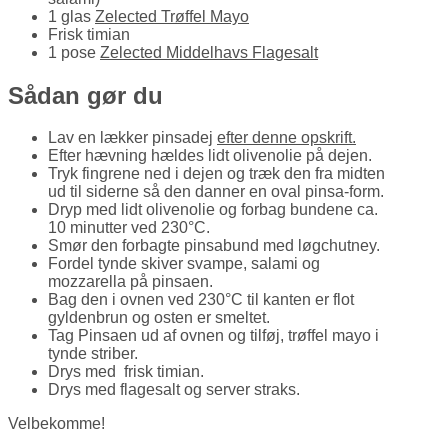
1 glas
Zelected Trøffel Mayo
Frisk timian
1 pose
Zelected Middelhavs Flagesalt
Sådan gør du
Lav en lækker pinsadej
efter denne opskrift.
Efter hævning hældes lidt olivenolie på dejen.
Tryk fingrene ned i dejen og træk den fra midten
ud til siderne så den danner en oval pinsa-form.
Dryp med lidt oliven­olie og forbag bundene ca.
10 minutter ved 230°C.
Smør den forbagte pinsa­bund med løgchutney.
Fordel tynde skiver svampe, salami og
mozzarella på pinsaen.
Bag den i ovnen ved 230°C til kanten er flot
gyldenbrun og osten er smeltet.
Tag Pinsaen ud af ovnen og tilføj, trøffel mayo i
tynde striber.
Drys med frisk timian.
Drys med flagesalt og server straks.
Velbekomme!