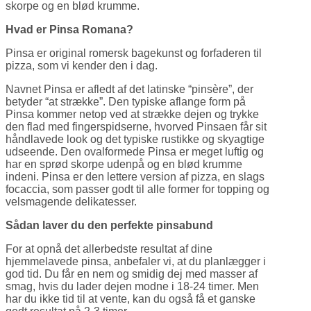
skorpe og en blød krumme.
Hvad er Pinsa Romana?
Pinsa er original romersk bagekunst og forfaderen til
pizza, som vi kender den i dag.
Navnet Pinsa er afledt af det latinske “pinsère”, der
betyder “at strække”. Den typiske aflange form på
Pinsa kommer netop ved at strække dejen og trykke
den flad med fingerspidserne, hvorved Pinsaen får sit
håndlavede look og det typiske rustikke og skyagtige
udseende. Den ovalformede Pinsa er meget luftig og
har en sprød skorpe udenpå og en blød krumme
indeni. Pinsa er den lettere version af pizza, en slags
focaccia, som passer godt til alle former for topping og
velsmagende delikatesser.
Sådan laver du den perfekte pinsabund
For at opnå det allerbedste resultat af dine
hjemmelavede pinsa, anbefaler vi, at du planlægger i
god tid. Du får en nem og smidig dej med masser af
smag, hvis du lader dejen modne i 18-24 timer. Men
har du ikke tid til at vente, kan du også få et ganske