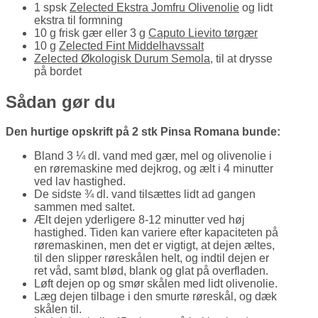
1 spsk
Zelected Ekstra Jomfru Olivenolie
og lidt
ekstra til formning
10 g frisk gær eller 3 g
Caputo Lievito tørgær
10 g
Zelected Fint Middelhavssalt
Zelected Økologisk Durum Semola
, til at drysse
på bordet
Sådan gør du
Den hurtige opskrift på 2 stk Pinsa Romana bunde:
Bland 3 ¼ dl. vand med gær, mel og olivenolie i
en røremaskine med dejkrog, og ælt i 4 minutter
ved lav hastighed.
De sidste ¾ dl. vand tilsættes lidt ad gangen
sammen med saltet.
Ælt dejen yderligere 8-12 minutter ved høj
hastighed. Tiden kan variere efter kapaciteten på
røremaskinen, men det er vigtigt, at dejen æltes,
til den slipper røreskålen helt, og indtil dejen er
ret våd, samt blød, blank og glat på overfladen.
Løft dejen op og smør skålen med lidt olivenolie.
Læg dejen tilbage i den smurte røreskål, og dæk
skålen til.