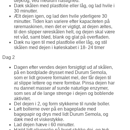
dejkrog, ved medium hastighed.
Dæk skålen med plastfolie eller låg, og lad hvile i
30 minutter.
Ælt dejen igen, og lad den hvile yderligere 30
minutter. Tiden kan variere efter kapaciteten på
røremaskinen, men det er vigtigt, at dejen æltes,
til den slipper røreskålen helt, og dejen skal være
ret våd, samt blød, blank og glat på overfladen.
Dæk nu igen til med plastfolie eller låg, og stil
skålen med dejen i køleskabet i 18- 24 timer
Dag 2
Dagen efter vendes dejen forsigtigt ud af skålen,
på en bordplade drysset med Durum Semola,
som er lidt grovere formalet mel, der får dejen til
at slippe lettere og mere formbar. Pinsa dejen har
nu dannet masser af sunde naturlige enzymer,
som ses af de lange strenge i dejen og boblende
aktivitet.
Del dejen i 2, og form stykkerne til runde boller.
Løft bollerne over på en bageplade med
bagepapir og drys med lidt Durum Semola, og
dæk med et viskestykke.
Lad dejen hæve i 60 minutter.
Hæld lidt olivenolie på hvert stykke dej, og tryk