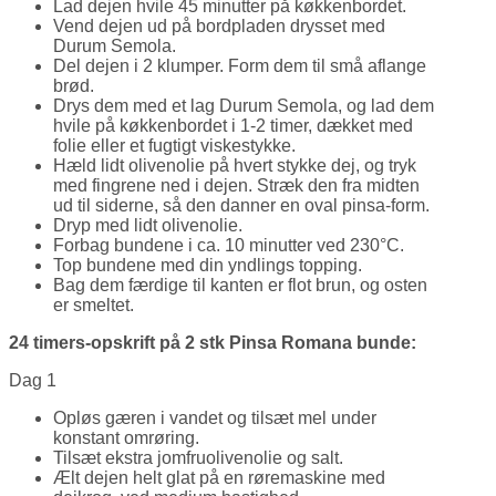
Lad dejen hvile 45 minutter på køkkenbordet.
Vend dejen ud på bordpladen drysset med
Durum Semola.
Del dejen i 2 klumper. Form dem til små aflange
brød.
Drys dem med et lag Durum Semola, og lad dem
hvile på køkkenbordet i 1-2 timer, dækket med
folie eller et fugtigt viskestykke.
Hæld lidt olivenolie på hvert stykke dej, og tryk
med fingrene ned i dejen. Stræk den fra midten
ud til siderne, så den danner en oval pinsa-form.
Dryp med lidt olivenolie.
Forbag bundene i ca. 10 minutter ved 230°C.
Top bundene med din yndlings topping.
Bag dem færdige til kanten er flot brun, og osten
er smeltet.
24 timers-opskrift på 2 stk Pinsa Romana bunde:
Dag 1
Opløs gæren i vandet og tilsæt mel under
konstant omrøring.
Tilsæt ekstra jomfruolivenolie og salt.
Ælt dejen helt glat på en røremaskine med