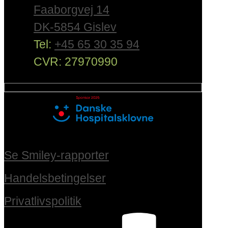
Faaborgvej 14
DK-5854 Gislev
Tel:
+45 65 30 35 94
CVR: 27970990
Se Smiley-rapporter
Handelsbetingelser
Privatlivspolitik