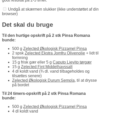
godt resultat på 2-3 timer.
Undgå at skærmen slukker
(ikke understøttet af din
browser)
Det skal du bruge
Til den hurtige opskrift på 2 stk Pinsa Romana
bunde:
500 g
Zelected Økologisk Pizzamel Pinsa
2 spsk
Zelected Ekstra Jomfru Olivenolie
+ lidt til
formning
15 g frisk gær eller 5 g
Caputo Lievito tørgær
15 g
Zelected Fint Middelhavssalt
4 dl koldt vand (¾ dl. vand tilbageholdes og
tilsættes senere)
Zelected Økologisk Durum Semola
, til at drysse
på bordet
Til 24 timers-opskrift på 2 stk Pinsa Romana
bunde:
500 g
Zelected Økologisk Pizzamel Pinsa
4 dl koldt vand